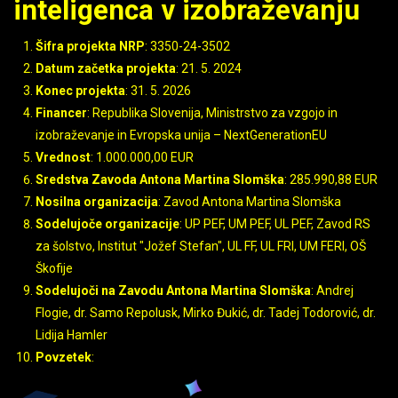
inteligenca v izobraževanju
Šifra projekta NRP
: 3350-24-3502
Datum začetka projekta
: 21. 5. 2024
Konec projekta
: 31. 5. 2026
Financer
: Republika Slovenija, Ministrstvo za vzgojo in
izobraževanje in Evropska unija – NextGenerationEU
Vrednost
: 1.000.000,00 EUR
Sredstva Zavoda Antona Martina Slomška
: 285.990,88 EUR
Nosilna organizacija
: Zavod Antona Martina Slomška
Sodelujoče organizacije
: UP PEF, UM PEF, UL PEF, Zavod RS
za šolstvo, Institut "Jožef Stefan", UL FF, UL FRI, UM FERI, OŠ
Škofije
Sodelujoči na Zavodu Antona Martina Slomška
: Andrej
Flogie, dr. Samo Repolusk, Mirko Đukić, dr. Tadej Todorović, dr.
Lidija Hamler
Povzetek
: