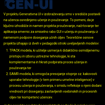
V projektu Generativna UI v izobraževanju smo v središče postavili
na učenca osredinjeno učenje in poučevanje. To pomeni, da je
ključno izhodišče in namen projekta proučevanje, načrtovanje ter
aplikacija smernic za smiselno rabo GUI v učenju in poučevanju z
namenom podpore doseganja učnih ciljev. Teoretične osnove
projekta izhajajo iz dveh v pedagoški stroki uveljavljenih modelov:
TPACK modela, ki učitelje usmerja k didaktično osmišljenemu
pristopu in izboru ustrezne tehnologije, ki sta
komplementarna in hkrati podpirata proces učenja in
poučevanja ter
SAMR modela, ki omogoča presojanje stopnje oz. kakovosti
uporabe tehnologije (v tem primeru umetne inteligence) v
procesu učenja in poučevanja, v smislu refleksije o njeni dodani
vrednosti pri doseganju zastavljenih vsebinskih in procesnih
ciljev ter kompetenc učencev.