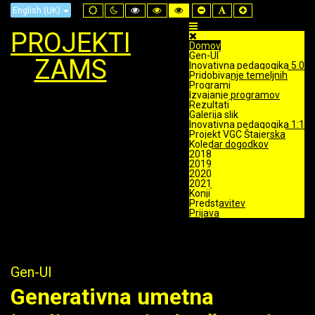
Default
Night
High
High
High
Set
Set
Set
English (UK)
mode
mode
Contrast
Contrast
Contrast
Smaller
Default
Larger
Black
Black
Yellow
Font
Font
Font
PROJEKTI
White
Yellow
Black
mode
mode
mode
Domov
Gen-UI
ZAMS
Inovativna pedagogika 5.0
Pridobivanje temeljnih
Programi
Izvajanje programov
Rezultati
Galerija slik
Inovativna pedagogika 1:1
Projekt VGC Štajerska
Koledar dogodkov
2018
2019
2020
2021
Konji
Predstavitev
Prijava
Gen-UI
Generativna umetna