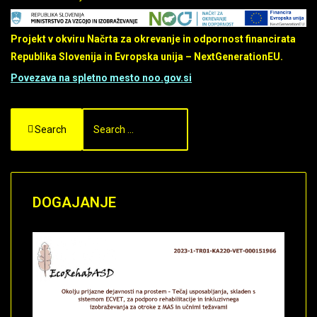
Projekt v okviru Načrta za okrevanje in odpornost financirata
Republika Slovenija in Evropska unija – NextGenerationEU.
Povezava na spletno mesto noo.gov.si
Search
DOGAJANJE