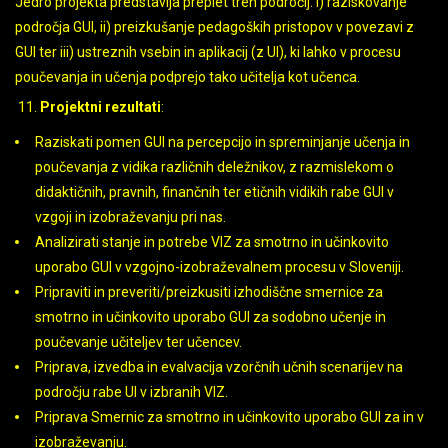
Jedro projekta predstavlja preplet treh področij: i) raziskovanje
področja GUI, ii) preizkušanje pedagoških pristopov v povezavi z
GUI ter iii) ustreznih vsebin in aplikacij (z UI), ki lahko v procesu
poučevanja in učenja podprejo tako učitelja kot učenca.
Projektni rezultati
:
Raziskati pomen GUI na percepcijo in spreminjanje učenja in
poučevanja z vidika različnih deležnikov, z razmislekom o
didaktičnih, pravnih, finančnih ter etičnih vidikih rabe GUI v
vzgoji in izobraževanju pri nas.
Analizirati stanje in potrebe VIZ za smotrno in učinkovito
uporabo GUI v vzgojno-izobraževalnem procesu v Sloveniji.
Pripraviti in preveriti/preizkusiti izhodiščne smernice za
smotrno in učinkovito uporabo GUI za sodobno učenje in
poučevanje učiteljev ter učencev.
Priprava, izvedba in evalvacija vzorčnih učnih scenarijev na
področju rabe UI v izbranih VIZ.
Priprava Smernic za smotrno in učinkovito uporabo GUI za in v
izobraževanju.