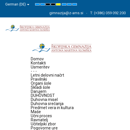
German (DE)
Default
Night
High
High
High
Set
Set
Set
mode
mode
Contrast
Contrast
Contrast
Smaller
Default
Larger
Black
Black
Yellow
Font
Font
Font
gimnazija@z-ams.si
T: (+386) 059 092 200
White
Yellow
Black
mode
mode
mode
Domov
Kontakti
Usmeritev
- - -
Letni delovni načrt
Pravilniki
Organi šole
Skladi šole
Darujem
DUHOVNOST
Duhovna misel
Duhovna srečanja
Predmet vera in kultura
Maše
Učni proces
Ravnatelj
Učiteljski zbor
Pogovorne ure