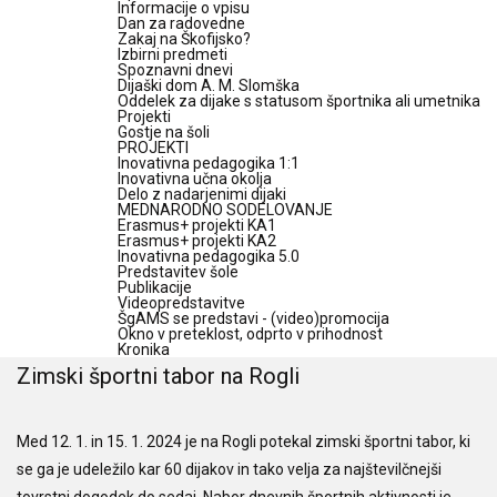
Informacije o vpisu
Dan za radovedne
Zakaj na Škofijsko?
Izbirni predmeti
Spoznavni dnevi
Dijaški dom A. M. Slomška
Oddelek za dijake s statusom športnika ali umetnika
Projekti
Gostje na šoli
PROJEKTI
Inovativna pedagogika 1:1
Inovativna učna okolja
Delo z nadarjenimi dijaki
MEDNARODNO SODELOVANJE
Erasmus+ projekti KA1
Erasmus+ projekti KA2
Inovativna pedagogika 5.0
Predstavitev šole
Publikacije
Videopredstavitve
ŠgAMS se predstavi - (video)promocija
Okno v preteklost, odprto v prihodnost
Kronika
Zimski športni tabor na Rogli
Med 12. 1. in 15. 1. 2024 je na Rogli potekal zimski športni tabor, ki
se ga je udeležilo kar 60 dijakov in tako velja za najštevilčnejši
tovrstni dogodek do sedaj. Nabor dnevnih športnih aktivnosti je