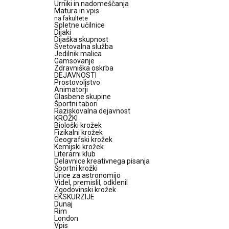
Urniki in nadomeščanja
Matura in vpis
na fakultete
Spletne učilnice
Dijaki
Dijaška skupnost
Svetovalna služba
Jedilnik malica
Gamsovanje
Zdravniška oskrba
DEJAVNOSTI
Prostovoljstvo
Animatorji
Glasbene skupine
Športni tabori
Raziskovalna dejavnost
KROŽKI
Biološki krožek
Fizikalni krožek
Geografski krožek
Kemijski krožek
Literarni klub
Delavnice kreativnega pisanja
Športni krožki
Urice za astronomijo
Videl, premislil, odklenil
Zgodovinski krožek
EKSKURZIJE
Dunaj
Rim
London
Vpis