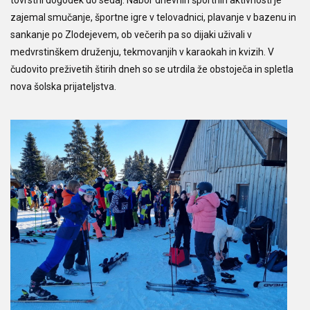
zajemal smučanje, športne igre v telovadnici, plavanje v bazenu in
sankanje po Zlodejevem, ob večerih pa so dijaki uživali v
medvrstinškem druženju, tekmovanjih v karaokah in kvizih. V
čudovito preživetih štirih dneh so se utrdila že obstoječa in spletla
nova šolska prijateljstva.