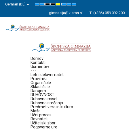
German (DE)
Default
Night
High
High
High
Set
Set
Set
mode
mode
Contrast
Contrast
Contrast
Smaller
Default
Larger
Black
Black
Yellow
Font
Font
Font
gimnazija@z-ams.si
T: (+386) 059 092 200
White
Yellow
Black
mode
mode
mode
Domov
Kontakti
Usmeritev
- - -
Letni delovni načrt
Pravilniki
Organi šole
Skladi šole
Darujem
DUHOVNOST
Duhovna misel
Duhovna srečanja
Predmet vera in kultura
Maše
Učni proces
Ravnatelj
Učiteljski zbor
Pogovorne ure