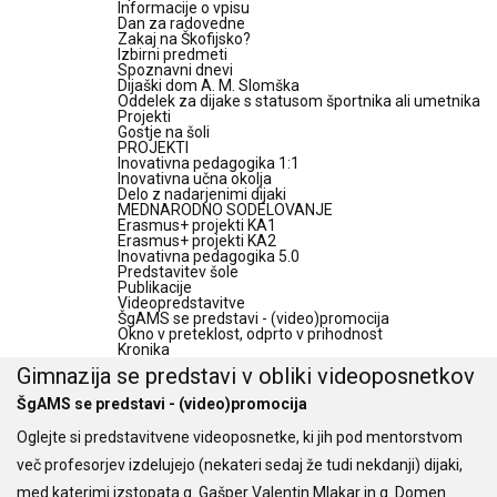
Informacije o vpisu
Dan za radovedne
Zakaj na Škofijsko?
Izbirni predmeti
Spoznavni dnevi
Dijaški dom A. M. Slomška
Oddelek za dijake s statusom športnika ali umetnika
Projekti
Gostje na šoli
PROJEKTI
Inovativna pedagogika 1:1
Inovativna učna okolja
Delo z nadarjenimi dijaki
MEDNARODNO SODELOVANJE
Erasmus+ projekti KA1
Erasmus+ projekti KA2
Inovativna pedagogika 5.0
Predstavitev šole
Publikacije
Videopredstavitve
ŠgAMS se predstavi - (video)promocija
Okno v preteklost, odprto v prihodnost
Kronika
Gimnazija se predstavi v obliki videoposnetkov
ŠgAMS se predstavi - (video)promocija
Oglejte si predstavitvene videoposnetke, ki jih pod mentorstvom
več profesorjev izdelujejo (nekateri sedaj že tudi nekdanji) dijaki,
med katerimi izstopata g. Gašper Valentin Mlakar in g. Domen