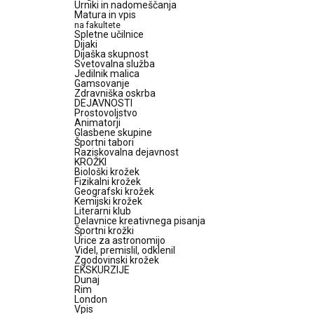
Urniki in nadomeščanja
Matura in vpis
na fakultete
Spletne učilnice
Dijaki
Dijaška skupnost
Svetovalna služba
Jedilnik malica
Gamsovanje
Zdravniška oskrba
DEJAVNOSTI
Prostovoljstvo
Animatorji
Glasbene skupine
Športni tabori
Raziskovalna dejavnost
KROŽKI
Biološki krožek
Fizikalni krožek
Geografski krožek
Kemijski krožek
Literarni klub
Delavnice kreativnega pisanja
Športni krožki
Urice za astronomijo
Videl, premislil, odklenil
Zgodovinski krožek
EKSKURZIJE
Dunaj
Rim
London
Vpis