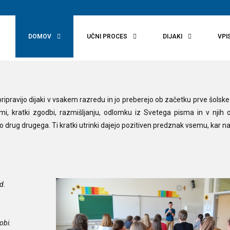
r
DOMOV
UČNI PROCES
DIJAKI
VPI
ripravijo dijaki v vsakem razredu in jo preberejo ob začetku prve šolske
smi, kratki zgodbi, razmišljanju, odlomku iz Svetega pisma in v njih
o drug drugega. Ti kratki utrinki dajejo pozitiven predznak vsemu, kar na
d.
obi.