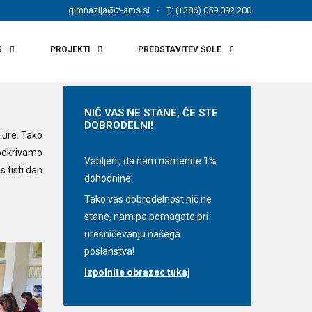
gimnazija@z-ams.si
T: (+386) 059 092 200
S
PROJEKTI
PREDSTAVITEV ŠOLE
NIČ
VAS NE STANE, ČE STE
DOBRODELNI!
 ure. Tako
 odkrivamo
Vabljeni, da nam namenite 1%
s tisti dan
dohodnine.
Tako vas dobrodelnost nič ne
stane, nam pa pomagate pri
uresničevanju našega
poslanstva!
Izpolnite obrazec tukaj