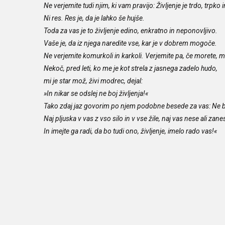
Ne verjemite tudi njim, ki vam pravijo: Življenje je trdo, trpko 
Ni res. Res je, da je lahko še hujše.
Toda za vas je to življenje edino, enkratno in neponovljivo.
Vaše je, da iz njega naredite vse, kar je v dobrem mogoče.
Ne verjemite komurkoli in karkoli. Verjemite pa, če morete, m
Nekoč, pred leti, ko me je kot strela z jasnega zadelo hudo,
mi je star mož, živi modrec, dejal:
»In nikar se odslej ne boj življenja!«
Tako zdaj jaz govorim po njem podobne besede za vas: Ne boj
Naj pljuska v vas z vso silo in v vse žile, naj vas nese ali zan
In imejte ga radi, da bo tudi ono, življenje, imelo rado vas!«