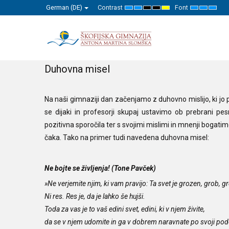
German (DE)
Contrast
Font
Default
Night
High
High
High
Set
Set
Set
mode
mode
Contrast
Contrast
Contrast
Smaller
Default
Large
Black
Black
Yellow
Font
Font
Font
White
Yellow
Black
mode
mode
mode
Duhovna misel
Na naši gimnaziji dan začenjamo z duhovno mislijo, ki jo p
se dijaki in profesorji skupaj ustavimo ob prebrani pe
pozitivna sporočila ter s svojimi mislimi in mnenji bogatim
čaka. Tako na primer tudi navedena duhovna misel:
Ne bojte se življenja! (Tone Pavček)
»Ne verjemite njim, ki vam pravijo: Ta svet je grozen, grob, gr
Ni res. Res je, da je lahko še hujši.
Toda za vas je to vaš edini svet, edini, ki v njem živite,
da se v njem udomite in ga v dobrem naravnate po svoji pod