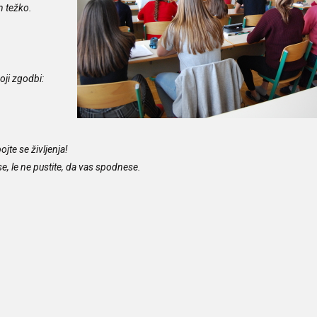
in težko.
oji zgodbi:
te se življenja!
ese, le ne pustite, da vas spodnese.