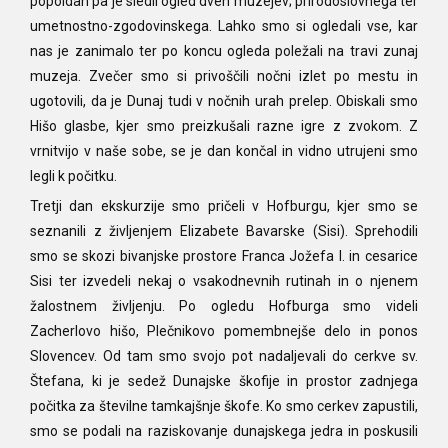
popoldan pa je sledil ogled dveh muzejev; prirodoslovnega ter
umetnostno-zgodovinskega. Lahko smo si ogledali vse, kar
nas je zanimalo ter po koncu ogleda poležali na travi zunaj
muzeja. Zvečer smo si privoščili nočni izlet po mestu in
ugotovili, da je Dunaj tudi v nočnih urah prelep. Obiskali smo
Hišo glasbe, kjer smo preizkušali razne igre z zvokom. Z
vrnitvijo v naše sobe, se je dan končal in vidno utrujeni smo
legli k počitku.
Tretji dan ekskurzije smo pričeli v Hofburgu, kjer smo se
seznanili z življenjem Elizabete Bavarske (Sisi). Sprehodili
smo se skozi bivanjske prostore Franca Jožefa I. in cesarice
Sisi ter izvedeli nekaj o vsakodnevnih rutinah in o njenem
žalostnem življenju. Po ogledu Hofburga smo videli
Zacherlovo hišo, Plečnikovo pomembnejše delo in ponos
Slovencev. Od tam smo svojo pot nadaljevali do cerkve sv.
Štefana, ki je sedež Dunajske škofije in prostor zadnjega
počitka za številne tamkajšnje škofe. Ko smo cerkev zapustili,
smo se podali na raziskovanje dunajskega jedra in poskusili