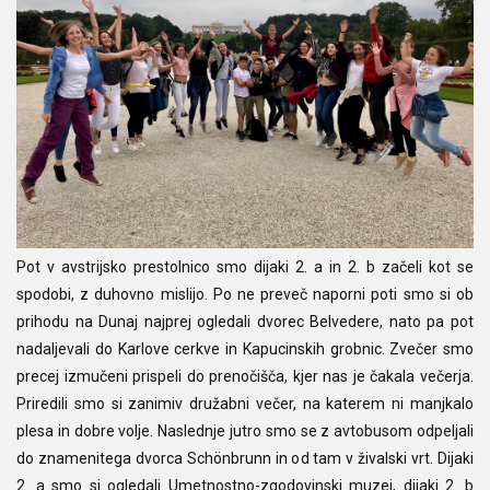
Pot v avstrijsko prestolnico smo dijaki 2. a in 2. b začeli kot se
spodobi, z duhovno mislijo. Po ne preveč naporni poti smo si ob
prihodu na Dunaj najprej ogledali dvorec Belvedere, nato pa pot
nadaljevali do Karlove cerkve in Kapucinskih grobnic. Zvečer smo
precej izmučeni prispeli do prenočišča, kjer nas je čakala večerja.
Priredili smo si zanimiv družabni večer, na katerem ni manjkalo
plesa in dobre volje. Naslednje jutro smo se z avtobusom odpeljali
do znamenitega dvorca Schönbrunn in od tam v živalski vrt. Dijaki
2. a smo si ogledali Umetnostno-zgodovinski muzej, dijaki 2. b