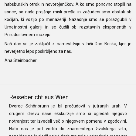
habsburških otrok in novorojenčkov. A ko smo ponovno stopili na
sonce, so naše prejšnje misli prešle in začudeni smo obstali ob
kočijah, ki vozijo po menažeriji. Nazadnje smo se porazgubili v
Umetnostni galeriji in se čudili ob razstavnih eksponentih v
Prirodoslovnem muzeju.
Naš dan se je zaključil z namestitvijo v hiši Don Boska, kjer je
neverjetno lepo poskrbljeno za nas.
Ana Steinbacher
Reisebericht aus Wien
Dvorec Schönbrunn je bil prečudovit v jutranjih urah. V
drugem dnevu naše ekskurzije smo si ogledali njegovo
notranjost ter izvedeli več o njegovem pomenu v zgodovini.
Nato nas je pot vodila do znamenitega živalskega vrta,