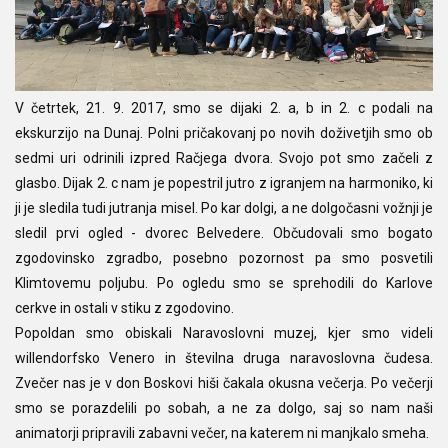
V četrtek, 21. 9. 2017, smo se dijaki 2. a, b in 2. c podali na
ekskurzijo na Dunaj. Polni pričakovanj po novih doživetjih smo ob
sedmi uri odrinili izpred Račjega dvora. Svojo pot smo začeli z
glasbo. Dijak 2. c nam je popestril jutro z igranjem na harmoniko, ki
ji je sledila tudi jutranja misel. Po kar dolgi, a ne dolgočasni vožnji je
sledil prvi ogled - dvorec Belvedere. Občudovali smo bogato
zgodovinsko zgradbo, posebno pozornost pa smo posvetili
Klimtovemu poljubu. Po ogledu smo se sprehodili do Karlove
cerkve in ostali v stiku z zgodovino.
Popoldan smo obiskali Naravoslovni muzej, kjer smo videli
willendorfsko Venero in številna druga naravoslovna čudesa.
Zvečer nas je v don Boskovi hiši čakala okusna večerja. Po večerji
smo se porazdelili po sobah, a ne za dolgo, saj so nam naši
animatorji pripravili zabavni večer, na katerem ni manjkalo smeha.