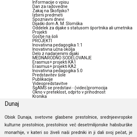
Informacije o vpisu
Dan za radovedne
Zakaj na Škofijsko?
Izbirni predmeti
Spoznavni dnevi
Dijaški dom A. M. Slomška
Oddelek za dijake s statusom športnika ali umetnika
Projekti
Gostje na šoli
PROJEKTI
Inovativna pedagogika 1:1
Inovativna učna okolja
Delo z nadarjenimi dijaki
MEDNARODNO SODELOVANJE
Erasmus+ projekti KA1
Erasmus+ projekti KA2
Inovativna pedagogika 5.0
Predstavitev šole
Publikacije
Videopredstavitve
ŠgAMS se predstavi - (video)promocija
Okno v preteklost, odprto v prihodnost
Kronika
Dunaj
Obisk Dunaja, svetovne glasbene prestolnice, srednjeevropske
kulturne prestolnice, prestolnice več desetmilijonske habsburške
monarhije, v kateri so živeli naši predniki in ji dali svoj pečat, je