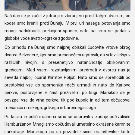
Naš dan se je začel z jutranjim zbiranjem pred Račjim dvorom, od
koder smo krenili proti Dunaju. V prvi uri našega potovanja smo
mnogi nadoknadili prekinjeni spanec, nato pa smo se podali v
globoke vode avstro-ogrske zgodovine.
Ob prihodu na Dunaj smo najprej obiskali čudovite vrtove okrog
dvorca Belvedere, kjer smo presenečeni ugotovili, da vrtovi ležijo v
različnih nivojih, s presenetljivo natančnostjo oblikovanimi
gredicami. Med vsemi razstavljenimi predmeti v dvorcu nas je
seveda najbolj očaral Klimtov Poljub. Nato smo se sprehodili po
prestolnici vse do spomenika rdeči armadi in nato do Karlove
cerkve, postavljene v čast preživelim po kugi. Marsikdo se je
povzpel vse do vrha cerkve, tik pod kupolo in od tam občudoval
mešanico rimskega, grškega in baročnega sloga.
Po kosilu in odlični saherci smo se odpravili v zadnje počivališče
Harsburžanov. Mnogi smo občudovali umetelno okrašene kamnite
sarkofage. Marsikoga pa so prizadele sicer maloštevilne krste