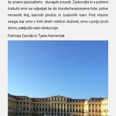
še znano specialiteto - dunajski zrezek. Zadovoljni in s polnimi
trebuhi smo se odpeljali še do Hundertwasserjeve hiše, polne
neravnih linij, barvnih ploščic in čudovitih barv. Pod vtisom
vsega, kar smo v treh dneh videli in doživeli, smo s potjo proti
domu zaključili našo ekskurzijo.
Patricija Završki in Tjaša Hameršak