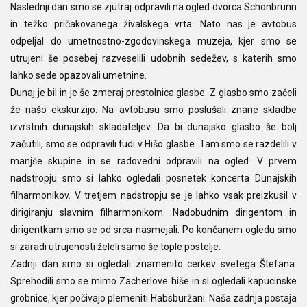
Naslednji dan smo se zjutraj odpravili na ogled dvorca Schönbrunn
in težko pričakovanega živalskega vrta. Nato nas je avtobus
odpeljal do umetnostno-zgodovinskega muzeja, kjer smo se
utrujeni še posebej razveselili udobnih sedežev, s katerih smo
lahko sede opazovali umetnine.
Dunaj je bil in je še zmeraj prestolnica glasbe. Z glasbo smo začeli
že našo ekskurzijo. Na avtobusu smo poslušali znane skladbe
izvrstnih dunajskih skladateljev. Da bi dunajsko glasbo še bolj
začutili, smo se odpravili tudi v Hišo glasbe. Tam smo se razdelili v
manjše skupine in se radovedni odpravili na ogled. V prvem
nadstropju smo si lahko ogledali posnetek koncerta Dunajskih
filharmonikov. V tretjem nadstropju se je lahko vsak preizkusil v
dirigiranju slavnim filharmonikom. Nadobudnim dirigentom in
dirigentkam smo se od srca nasmejali. Po končanem ogledu smo
si zaradi utrujenosti želeli samo še tople postelje.
Zadnji dan smo si ogledali znamenito cerkev svetega Štefana.
Sprehodili smo se mimo Zacherlove hiše in si ogledali kapucinske
grobnice, kjer počivajo plemeniti Habsburžani. Naša zadnja postaja