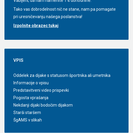
Vabljeni, da nam namenite 1% dohodnine.
Tako vas dobrodelnost nič ne stane, nam pa pomagate
pri uresničevanju našega poslanstva!
Izpolnite obrazec tukaj
VPIS
Oddelek za dijake s statusom športnika ali umetnika
Informacije o vpisu
Predstavitveni video prispevki
Pogosta vprašanja
Nekdanji dijaki bodočim dijakom
Starši staršem
ŠgAMS v slikah