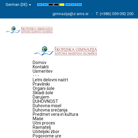
German (DE)
Default
Night
High
High
High
Set
Set
Set
mode
mode
Contrast
Contrast
Contrast
Smaller
Default
Larger
Black
Black
Yellow
Font
Font
Font
gimnazija@z-ams.si
T: (+386) 059 092 200
White
Yellow
Black
mode
mode
mode
Domov
Kontakti
Usmeritev
- - -
Letni delovni načrt
Pravilniki
Organi šole
Skladi šole
Darujem
DUHOVNOST
Duhovna misel
Duhovna srečanja
Predmet vera in kultura
Maše
Učni proces
Ravnatelj
Učiteljski zbor
Pogovorne ure