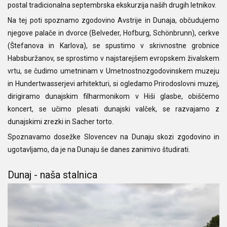
postal tradicionalna septembrska ekskurzija naših drugih letnikov.
Na tej poti spoznamo zgodovino Avstrije in Dunaja, občudujemo
njegove palače in dvorce (Belveder, Hofburg, Schönbrunn), cerkve
(Štefanova in Karlova), se spustimo v skrivnostne grobnice
Habsburžanov, se sprostimo v najstarejšem evropskem živalskem
vrtu, se čudimo umetninam v Umetnostnozgodovinskem muzeju
in Hundertwasserjevi arhitekturi, si ogledamo Prirodoslovni muzej,
dirigiramo dunajskim filharmonikom v Hiši glasbe, obiščemo
koncert, se učimo plesati dunajski valček, se razvajamo z
dunajskimi zrezki in Sacher torto.
Spoznavamo dosežke Slovencev na Dunaju skozi zgodovino in
ugotavljamo, da je na Dunaju še danes zanimivo študirati.
Dunaj - naša stalnica