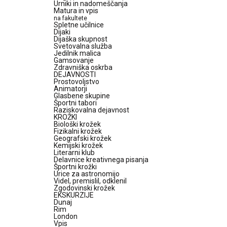
Urniki in nadomeščanja
Matura in vpis
na fakultete
Spletne učilnice
Dijaki
Dijaška skupnost
Svetovalna služba
Jedilnik malica
Gamsovanje
Zdravniška oskrba
DEJAVNOSTI
Prostovoljstvo
Animatorji
Glasbene skupine
Športni tabori
Raziskovalna dejavnost
KROŽKI
Biološki krožek
Fizikalni krožek
Geografski krožek
Kemijski krožek
Literarni klub
Delavnice kreativnega pisanja
Športni krožki
Urice za astronomijo
Videl, premislil, odklenil
Zgodovinski krožek
EKSKURZIJE
Dunaj
Rim
London
Vpis