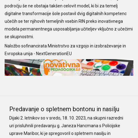
področju še ne obstaja takšen celovit model, ki bi za temelj
digitalne transformacije šole postavil dvig digitalnih kompetenc
učečih se ter njihovih temeljnih vsebin RIN preko inovativnega
modela permanentnega usposabljanja učiteljev vključno z učečimi
se skupnostmi.
Naložbo sofinancirata Ministrstvo za vzgojo in izobraževanje in
Evropska unija - NextGenerationEU
Predavanje o spletnem bontonu in nasilju
Dijaki 2. letnikov so v sredo, 18. 10. 2023, na skupni razredni
uri prisluhnili predavanju g. Janeza Hancmana
s Policijske
uprave Maribor, ki je spregovoril o spletnem nasilju in