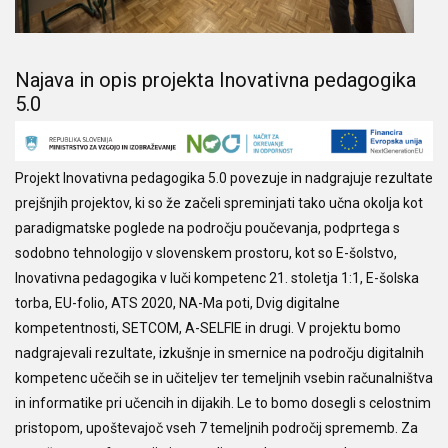
Najava in opis projekta Inovativna pedagogika
5.0
Projekt Inovativna pedagogika 5.0 povezuje in nadgrajuje rezultate
prejšnjih projektov, ki so že začeli spreminjati tako učna okolja kot
paradigmatske poglede na področju poučevanja, podprtega s
sodobno tehnologijo v slovenskem prostoru, kot so E-šolstvo,
Inovativna pedagogika v luči kompetenc 21. stoletja 1:1, E-šolska
torba, EU-folio, ATS 2020, NA-Ma poti, Dvig digitalne
kompetentnosti, SETCOM, A-SELFIE in drugi. V projektu bomo
nadgrajevali rezultate, izkušnje in smernice na področju digitalnih
kompetenc učečih se in učiteljev ter temeljnih vsebin računalništva
in informatike pri učencih in dijakih. Le to bomo dosegli s celostnim
pristopom, upoštevajoč vseh 7 temeljnih področij sprememb. Za