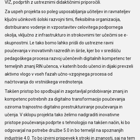
VIZ, podprtih z ustreznimi didaktičnimi priporočili.
Za uspeh projekta so poleg usposabljanja učiteljev in ravnateljev
ključni učinkoviti šolski razvojni timi, fleksibilna organizacija,
distribuirano vodenje in vzpostavitev celovitega podpornega
okolja, vključno z infrastrukturo in strokovnimi ter učečimi se e-
skupnostmi. Le tako bomo lahko prišli do ustrezne ravni
poučevanja v inovativnih razredih in širše, kjer bo v središču
pedagoškega procesa razvoj učenčevih digitalnih kompetenc ter
temeljnih znanj RIN učenca, v katerih bodo učenci in dijaki prevzeli
aktivno vlogo v vseh fazah učno-vzgojnega procesa od
načrtovanja do vrstniškega vrednotenja.
Takšen pristop bo spodbujal in zagotavljal pridobivanje znanj in
kompetenc potrebnih za digitalno transformacijo poučevanja
oziroma trajnostno digitalno prestrukturiranje poučevanja in
učenja. V sklopu projekta tako želimo nadgraditi inovativne
pristope poučevanja podprte s tehnologijo na takšen način, ki bo
odgovarjal na potrebe družbe 5.0 in bo temeljil na spoznanjih
industrije 4.0. To bo izvirni prispevek k stroki in znanosti, saj na tem