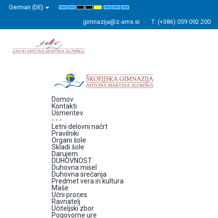
German (DE)
Default
Night
High
High
High
Set
Set
Set
mode
mode
Contrast
Contrast
Contrast
Smaller
Default
Larger
Black
Black
Yellow
Font
Font
Font
gimnazija@z-ams.si
T: (+386) 059 092 200
White
Yellow
Black
mode
mode
mode
Domov
Kontakti
Usmeritev
- - -
Letni delovni načrt
Pravilniki
Organi šole
Skladi šole
Darujem
DUHOVNOST
Duhovna misel
Duhovna srečanja
Predmet vera in kultura
Maše
Učni proces
Ravnatelj
Učiteljski zbor
Pogovorne ure