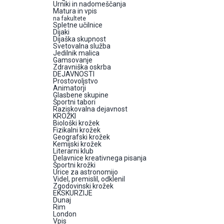
Urniki in nadomeščanja
Matura in vpis
na fakultete
Spletne učilnice
Dijaki
Dijaška skupnost
Svetovalna služba
Jedilnik malica
Gamsovanje
Zdravniška oskrba
DEJAVNOSTI
Prostovoljstvo
Animatorji
Glasbene skupine
Športni tabori
Raziskovalna dejavnost
KROŽKI
Biološki krožek
Fizikalni krožek
Geografski krožek
Kemijski krožek
Literarni klub
Delavnice kreativnega pisanja
Športni krožki
Urice za astronomijo
Videl, premislil, odklenil
Zgodovinski krožek
EKSKURZIJE
Dunaj
Rim
London
Vpis