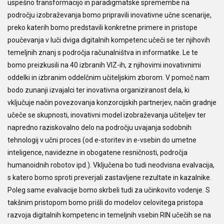
uspešno transformacijo in paradigmatske spremembe na
področju izobraževanja bomo pripravili inovativne učne scenarije,
preko katerih bomo predstavili konkretne primere in pristope
poučevanja v luči dviga digitalnih kompetenc učeči se ter njihovih
temeljnih znanj s področja računalništva in informatike. Le te
bomo preizkusili na 40 izbranih VIZ-ih, z njihovimi inovativnimi
oddelki in izbranim oddelčnim učiteljskim zborom. V pomoč nam
bodo zunanji izvajalci ter inovativna organiziranost dela, ki
vključuje način povezovanja konzorcijskih partnerjev, način gradnje
učeče se skupnosti, inovativni model izobraževanja učiteljev ter
napredno raziskovalno delo na področju uvajanja sodobnih
tehnologij v učni proces (od e-storitev in e-vsebin do umetne
inteligence, navidezne in obogatene resničnosti, področja
humanoidnih robotov ipd.). Vključena bo tudi neodvisna evalvacija,
s katero bomo sproti preverjali zastavljene rezultate in kazalnike.
Poleg same evalvacije bomo skrbeli tudi za učinkovito vodenje. S
takšnim pristopom bomo prišli do modelov celovitega pristopa
razvoja digitalnih kompetenc in temeljnih vsebin RIN učečih se na