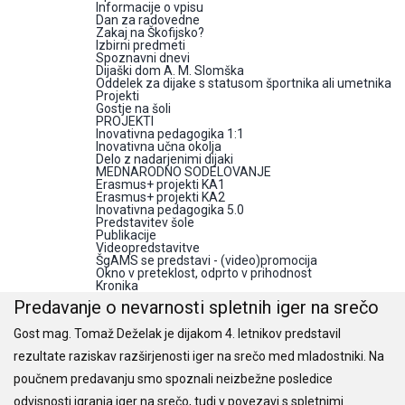
Informacije o vpisu
Dan za radovedne
Zakaj na Škofijsko?
Izbirni predmeti
Spoznavni dnevi
Dijaški dom A. M. Slomška
Oddelek za dijake s statusom športnika ali umetnika
Projekti
Gostje na šoli
PROJEKTI
Inovativna pedagogika 1:1
Inovativna učna okolja
Delo z nadarjenimi dijaki
MEDNARODNO SODELOVANJE
Erasmus+ projekti KA1
Erasmus+ projekti KA2
Inovativna pedagogika 5.0
Predstavitev šole
Publikacije
Videopredstavitve
ŠgAMS se predstavi - (video)promocija
Okno v preteklost, odprto v prihodnost
Kronika
Predavanje o nevarnosti spletnih iger na srečo
Gost mag. Tomaž Deželak je dijakom 4. letnikov predstavil
rezultate raziskav razširjenosti iger na srečo med mladostniki. Na
poučnem predavanju smo spoznali neizbežne posledice
odvisnosti igranja iger na srečo, tudi v povezavi s spletnimi