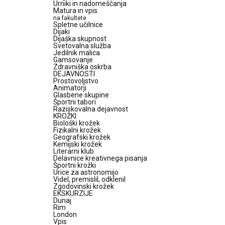
Urniki in nadomeščanja
Matura in vpis
na fakultete
Spletne učilnice
Dijaki
Dijaška skupnost
Svetovalna služba
Jedilnik malica
Gamsovanje
Zdravniška oskrba
DEJAVNOSTI
Prostovoljstvo
Animatorji
Glasbene skupine
Športni tabori
Raziskovalna dejavnost
KROŽKI
Biološki krožek
Fizikalni krožek
Geografski krožek
Kemijski krožek
Literarni klub
Delavnice kreativnega pisanja
Športni krožki
Urice za astronomijo
Videl, premislil, odklenil
Zgodovinski krožek
EKSKURZIJE
Dunaj
Rim
London
Vpis