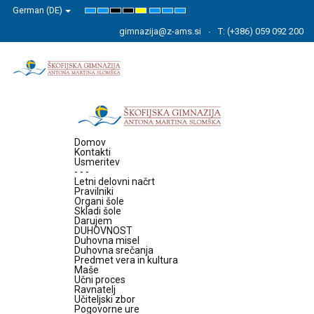
German (DE)
Default
Night
High
High
High
Set
Set
Set
mode
mode
Contrast
Contrast
Contrast
Smaller
Default
Larger
Black
Black
Yellow
Font
Font
Font
gimnazija@z-ams.si
T: (+386) 059 092 200
White
Yellow
Black
mode
mode
mode
Domov
Kontakti
Usmeritev
- - -
Letni delovni načrt
Pravilniki
Organi šole
Skladi šole
Darujem
DUHOVNOST
Duhovna misel
Duhovna srečanja
Predmet vera in kultura
Maše
Učni proces
Ravnatelj
Učiteljski zbor
Pogovorne ure