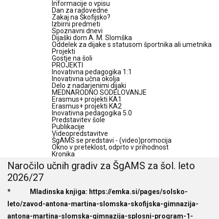
Informacije o vpisu
Dan za radovedne
Zakaj na Škofijsko?
Izbirni predmeti
Spoznavni dnevi
Dijaški dom A. M. Slomška
Oddelek za dijake s statusom športnika ali umetnika
Projekti
Gostje na šoli
PROJEKTI
Inovativna pedagogika 1:1
Inovativna učna okolja
Delo z nadarjenimi dijaki
MEDNARODNO SODELOVANJE
Erasmus+ projekti KA1
Erasmus+ projekti KA2
Inovativna pedagogika 5.0
Predstavitev šole
Publikacije
Videopredstavitve
ŠgAMS se predstavi - (video)promocija
Okno v preteklost, odprto v prihodnost
Kronika
Naročilo učnih gradiv za ŠgAMS za šol. leto
2026/27
* Mladinska knjiga:
https://emka.si/pages/solsko-
leto/zavod-antona-martina-slomska-skofijska-gimnazija-
antona-martina-slomska-gimnazija-splosni-program-1-