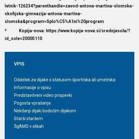
letnik-126234?parenthandle=zavod-antona-martina-slomska-
skofijska-gimnazija-antona-martina-
slomska&program=Splo%C5%A1ni%20program
* Kopija-nova:
https://www.kopija-nova.si/srednjasola/?
id_sole=20005110
VPIS
Oddelek za dijake s statusom športnika ali umetnika
Informacije o vpisu
Predstavitveni video prispevki
Pogosta vprašanja
Nekdanji dijaki bodočim dijakom
Starši staršem
ŠgAMS v slikah