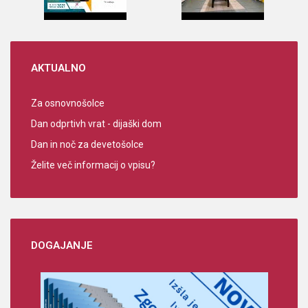
AKTUALNO
Za osnovnošolce
Dan odprtivh vrat - dijaški dom
Dan in noč za devetošolce
Želite več informacij o vpisu?
DOGAJANJE