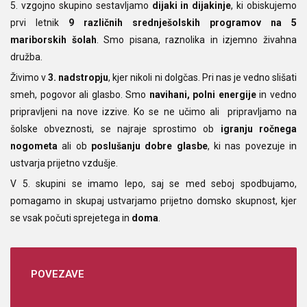
5. vzgojno skupino sestavljamo
dijaki in dijakinje
, ki obiskujemo
prvi letnik
9 različnih srednješolskih programov na 5
mariborskih šolah
. Smo pisana, raznolika in izjemno živahna
družba.
Živimo v
3. nadstropju
, kjer nikoli ni dolgčas. Pri nas je vedno slišati
smeh, pogovor ali glasbo. Smo
navihani, polni energije
in vedno
pripravljeni na nove izzive. Ko se ne učimo ali pripravljamo na
šolske obveznosti, se najraje sprostimo ob
igranju ročnega
nogometa
ali ob
poslušanju dobre glasbe
, ki nas povezuje in
ustvarja prijetno vzdušje.
V 5. skupini se imamo lepo, saj se med seboj spodbujamo,
pomagamo in skupaj ustvarjamo prijetno domsko skupnost, kjer
se vsak počuti sprejetega in
doma
.
POVEZAVE