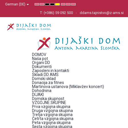
German (DE)
Default
Night
High
High
High
Set
Set
Set
mode
mode
Contrast
Contrast
Contrast
Smaller
Default
Larger
Black
Black
Yellow
Font
Font
Font
T: (+386) 59 092 500
ddams.tajnistvo@z-ams.si
White
Yellow
Black
mode
mode
mode
DOMOV
Naša pot
Organi DD
Dokumenti
Zaposleni in kontakti
Skladi DD AMS
Domski sklad
Donacija za fitnes
Martinova ustanova (Miklavžev koncert)
Dohodnina
DIJAKI
Domska skupnost
VZGOJNE SKUPINE
Prva vzgojna skupina
Druga vzgojna skupina
Tretja vzgojna skupina
Četrta vzgojna skupina
Peta vzgojna skupina
Šesta vzgojna skupina