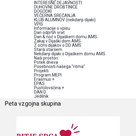
INTERESNE DEJAVNOSTI
DUHOVNE DROBTINICE
DOGODKI
VEČERNA SREČANJA
KLUB ALUMNOV (nekdanji dijaki)
VPIS
Informacije o vpisu
Dan odprtih vrat
Dan & noč v Dijaškem domu AMS
Zakaj v Dijaški dom AMS
Z očmi dijakov o DD AMS
Starši staršem
Nekdanji dijaki o Dijaškem domu AMS
Naši prostori
Potek dneva
Posebnosti našega "ritma"
Projekti
Program MEPI
Erasmus +
EPAS
Pustolovščina +
DAN D
Jedilnik
Peta vzgojna skupina