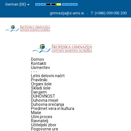
German (DE)
Default
Night
High
High
High
Set
Set
Set
mode
mode
Contrast
Contrast
Contrast
Smaller
Default
Larger
Black
Black
Yellow
Font
Font
Font
gimnazija@z-ams.si
T: (+386) 059 092 200
White
Yellow
Black
mode
mode
mode
Domov
Kontakti
Usmeritev
- - -
Letni delovni načrt
Pravilniki
Organi šole
Skladi šole
Darujem
DUHOVNOST
Duhovna misel
Duhovna srečanja
Predmet vera in kultura
Maše
Učni proces
Ravnatelj
Učiteljski zbor
Pogovorne ure