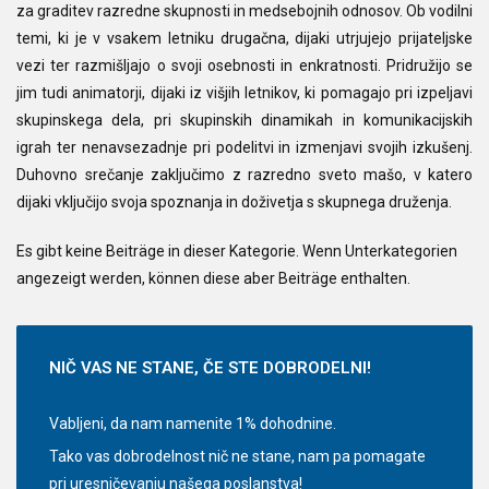
za graditev razredne skupnosti in medsebojnih odnosov. Ob vodilni
temi, ki je v vsakem letniku drugačna, dijaki utrjujejo prijateljske
vezi ter razmišljajo o svoji osebnosti in enkratnosti. Pridružijo se
jim tudi animatorji, dijaki iz višjih letnikov, ki pomagajo pri izpeljavi
skupinskega dela, pri skupinskih dinamikah in komunikacijskih
igrah ter nenavsezadnje pri podelitvi in izmenjavi svojih izkušenj.
Duhovno srečanje zaključimo z razredno sveto mašo, v katero
dijaki vključijo svoja spoznanja in doživetja s skupnega druženja.
Es gibt keine Beiträge in dieser Kategorie. Wenn Unterkategorien
angezeigt werden, können diese aber Beiträge enthalten.
NIČ
VAS NE STANE, ČE STE DOBRODELNI!
Vabljeni, da nam namenite 1% dohodnine.
Tako vas dobrodelnost nič ne stane, nam pa pomagate
pri uresničevanju našega poslanstva!