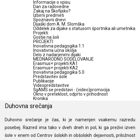
Informacije o vpisu
Dan za radovedne
Zakaj na Škofijsko?
Izbirni predmeti
Spoznavni dnevi
Dijaški dom A. M. Slomška
Oddelek za dijake s statusom športnika ali umetnika
Projekti
Gostje na šoli
PROJEKTI
Inovativna pedagogika 1:1
Inovativna učna okolja
Delo z nadarjenimi dijaki
MEDNARODNO SODELOVANJE
Erasmus+ projekti KA1
Erasmus+ projekti KA2
Inovativna pedagogika 5.0
Predstavitev šole
Publikacije
Videopredstavitve
ŠgAMS se predstavi - (video)promocija
Okno v preteklost, odprto v prihodnost
Kronika
Duhovna srečanja
Duhovno srečanje je čas, ki je namenjen vsakemu razredu
posebej. Razred ima tako v dveh dneh in pol, ki ga preživi izven
šole v enem od Centrov šolskih in obšolskih dejavnosti, priložnost