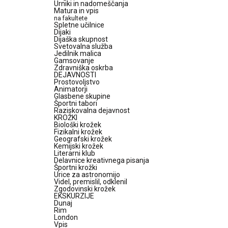
Urniki in nadomeščanja
Matura in vpis
na fakultete
Spletne učilnice
Dijaki
Dijaška skupnost
Svetovalna služba
Jedilnik malica
Gamsovanje
Zdravniška oskrba
DEJAVNOSTI
Prostovoljstvo
Animatorji
Glasbene skupine
Športni tabori
Raziskovalna dejavnost
KROŽKI
Biološki krožek
Fizikalni krožek
Geografski krožek
Kemijski krožek
Literarni klub
Delavnice kreativnega pisanja
Športni krožki
Urice za astronomijo
Videl, premislil, odklenil
Zgodovinski krožek
EKSKURZIJE
Dunaj
Rim
London
Vpis