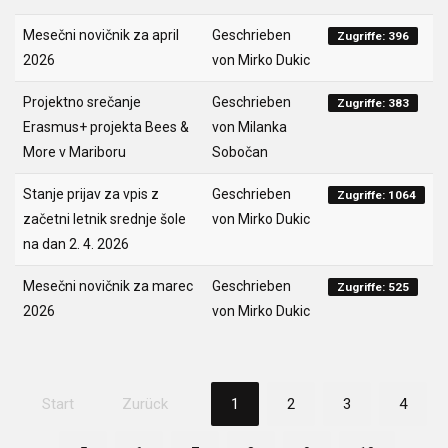
Mesečni novičnik za april
Geschrieben
Zugriffe: 396
2026
von Mirko Dukic
Projektno srečanje
Geschrieben
Zugriffe: 383
Erasmus+ projekta Bees &
von Milanka
More v Mariboru
Sobočan
Stanje prijav za vpis z
Geschrieben
Zugriffe: 1064
začetni letnik srednje šole
von Mirko Dukic
na dan 2. 4. 2026
Mesečni novičnik za marec
Geschrieben
Zugriffe: 525
2026
von Mirko Dukic
Start
Zurück
1
2
3
4