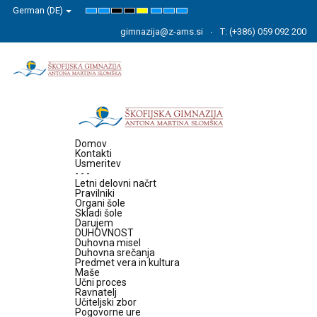
German (DE)
Default
Night
High
High
High
Set
Set
Set
mode
mode
Contrast
Contrast
Contrast
Smaller
Default
Larger
Black
Black
Yellow
Font
Font
Font
gimnazija@z-ams.si
T: (+386) 059 092 200
White
Yellow
Black
mode
mode
mode
Domov
Kontakti
Usmeritev
- - -
Letni delovni načrt
Pravilniki
Organi šole
Skladi šole
Darujem
DUHOVNOST
Duhovna misel
Duhovna srečanja
Predmet vera in kultura
Maše
Učni proces
Ravnatelj
Učiteljski zbor
Pogovorne ure