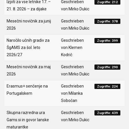
Izpiti za vse letnike 17. –
Geschrieben
Zugriffe: 212
21. 8. 2026 – za dijake
von Mirko Dukic
Mesečni novičnik za junij
Geschrieben
Zugriffe: 378
2026
von Mirko Dukic
Naročilo učnih gradiv za
Geschrieben
Zugriffe: 399
ŠgAMS za šol. leto
von Klemen
2026/27
Kodrič
Mesečni novičnik za maj
Geschrieben
Zugriffe: 290
2026
von Mirko Dukic
Erasmus+ senčenje na
Geschrieben
Zugriffe: 224
Portugalskem
von Milanka
Sobočan
Skupna razredna ura
Geschrieben
Zugriffe: 439
Gams.si in govor lanske
von Mirko Dukic
maturantke