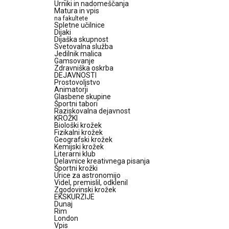
Urniki in nadomeščanja
Matura in vpis
na fakultete
Spletne učilnice
Dijaki
Dijaška skupnost
Svetovalna služba
Jedilnik malica
Gamsovanje
Zdravniška oskrba
DEJAVNOSTI
Prostovoljstvo
Animatorji
Glasbene skupine
Športni tabori
Raziskovalna dejavnost
KROŽKI
Biološki krožek
Fizikalni krožek
Geografski krožek
Kemijski krožek
Literarni klub
Delavnice kreativnega pisanja
Športni krožki
Urice za astronomijo
Videl, premislil, odklenil
Zgodovinski krožek
EKSKURZIJE
Dunaj
Rim
London
Vpis