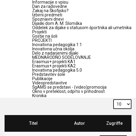
Informacije o vpisu
Dan za radovedne
Zakaj na Škofijsko?
Izbirni predmeti
Spoznavni dnevi
Dijaški dom A. M. Slomška
Oddelek za dijake s statusom športnika ali umetnika
Projekti
Gostje na šoli
PROJEKTI
Inovativna pedagogika 1:1
Inovativna učna okolja
Delo z nadarjenimi dijaki
MEDNARODNO SODELOVANJE
Erasmus+ projekti KA1
Erasmus+ projekti KA2
Inovativna pedagogika 5.0
Predstavitev šole
Publikacije
Videopredstavitve
ŠgAMS se predstavi - (video)promocija
Okno v preteklost, odprto v prihodnost
Kronika
Titel
Autor
Zugriffe