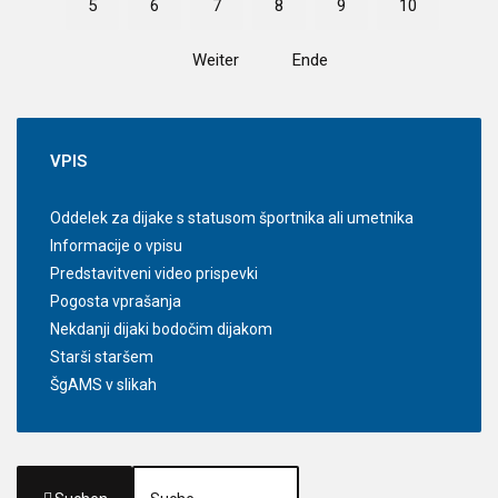
5
6
7
8
9
10
Weiter
Ende
VPIS
Oddelek za dijake s statusom športnika ali umetnika
Informacije o vpisu
Predstavitveni video prispevki
Pogosta vprašanja
Nekdanji dijaki bodočim dijakom
Starši staršem
ŠgAMS v slikah