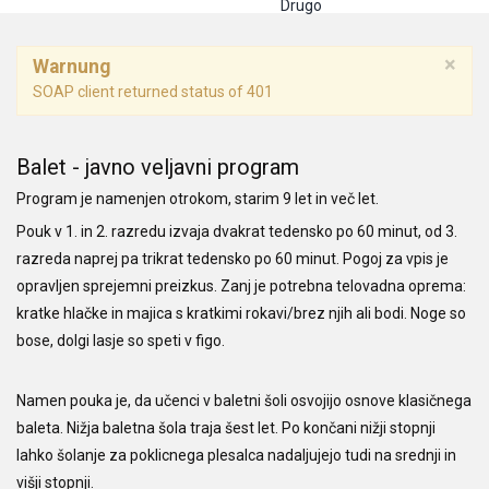
Drugo
×
Warnung
SOAP client returned status of 401
Balet - javno veljavni program
Program je namenjen otrokom, starim 9 let in več let.
Pouk v 1. in 2. razredu izvaja dvakrat tedensko po 60 minut, od 3.
razreda naprej pa trikrat tedensko po 60 minut. Pogoj za vpis je
opravljen sprejemni preizkus. Zanj je potrebna telovadna oprema:
kratke hlačke in majica s kratkimi rokavi/brez njih ali bodi. Noge so
bose, dolgi lasje so speti v figo.
Namen pouka je, da učenci v baletni šoli osvojijo osnove klasičnega
baleta. Nižja baletna šola traja šest let. Po končani nižji stopnji
lahko šolanje za poklicnega plesalca nadaljujejo tudi na srednji in
višji stopnji.