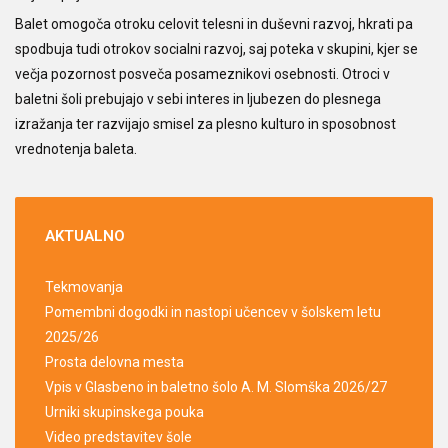
Balet omogoča otroku celovit telesni in duševni razvoj, hkrati pa
spodbuja tudi otrokov socialni razvoj, saj poteka v skupini, kjer se
večja pozornost posveča posameznikovi osebnosti. Otroci v
baletni šoli prebujajo v sebi interes in ljubezen do plesnega
izražanja ter razvijajo smisel za plesno kulturo in sposobnost
vrednotenja baleta.
AKTUALNO
Tekmovanja
Pomembni dogodki in nastopi učencev v šolskem letu
2025/26
Prosta delovna mesta
Vpis v Glasbeno in baletno šolo A. M. Slomška 2026/27
Urniki skupinskega pouka
Video predstavitev šole