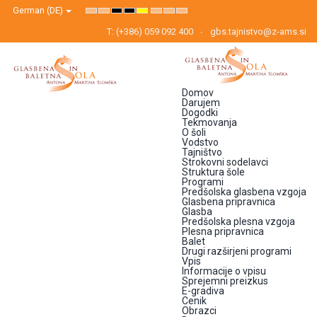
German (DE)
Default
Night
High
High
High
Set
Set
Set
mode
mode
Contrast
Contrast
Contrast
Smaller
Default
Larger
Black
Black
Yellow
Font
Font
Font
T: (+386) 059 092 400
gbs.tajnistvo@z-ams.si
White
Yellow
Black
mode
mode
mode
Domov
Darujem
Dogodki
Tekmovanja
O šoli
Vodstvo
Tajništvo
Strokovni sodelavci
Struktura šole
Programi
Predšolska glasbena vzgoja
Glasbena pripravnica
Glasba
Predšolska plesna vzgoja
Plesna pripravnica
Balet
Drugi razširjeni programi
Vpis
Informacije o vpisu
Sprejemni preizkus
E-gradiva
Cenik
Obrazci