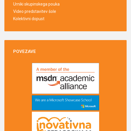
Urniki skupinskega pouka
Video predstavitev šole
Kolektivni dopust
POVEZAVE