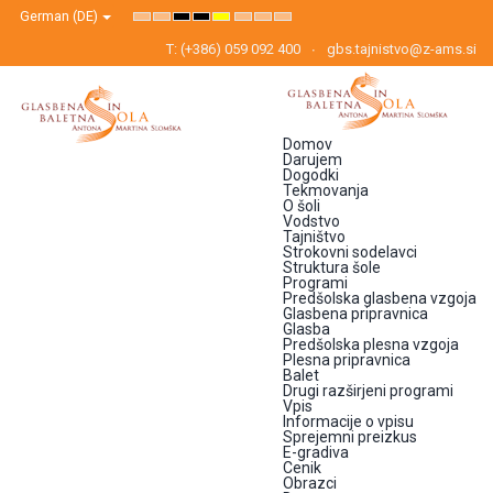
German (DE)
Default
Night
High
High
High
Set
Set
Set
mode
mode
Contrast
Contrast
Contrast
Smaller
Default
Larger
Black
Black
Yellow
Font
Font
Font
T: (+386) 059 092 400
gbs.tajnistvo@z-ams.si
White
Yellow
Black
mode
mode
mode
Domov
Darujem
Dogodki
Tekmovanja
O šoli
Vodstvo
Tajništvo
Strokovni sodelavci
Struktura šole
Programi
Predšolska glasbena vzgoja
Glasbena pripravnica
Glasba
Predšolska plesna vzgoja
Plesna pripravnica
Balet
Drugi razširjeni programi
Vpis
Informacije o vpisu
Sprejemni preizkus
E-gradiva
Cenik
Obrazci