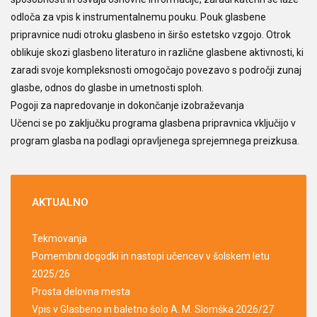
odloča za vpis k instrumentalnemu pouku. Pouk glasbene
pripravnice nudi otroku glasbeno in širšo estetsko vzgojo. Otrok
oblikuje skozi glasbeno literaturo in različne glasbene aktivnosti, ki
zaradi svoje kompleksnosti omogočajo povezavo s področji zunaj
glasbe, odnos do glasbe in umetnosti sploh.
Pogoji za napredovanje in dokončanje izobraževanja
Učenci se po zaključku programa glasbena pripravnica vključijo v
program glasba na podlagi opravljenega sprejemnega preizkusa.
AKTUALNO
Tekmovanja
Pomembni dogodki in nastopi učencev v šolskem letu
2025/26
Prosta delovna mesta
Vpis v Glasbeno in baletno šolo A. M. Slomška 2026/27