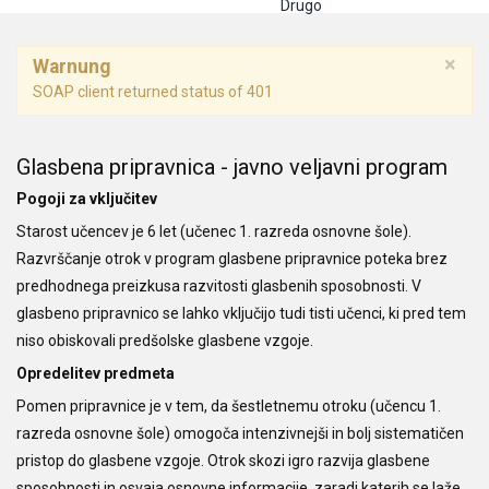
Drugo
×
Warnung
SOAP client returned status of 401
Glasbena pripravnica - javno veljavni program
Pogoji za vključitev
Starost učencev je 6 let (učenec 1. razreda osnovne šole).
Razvrščanje otrok v program glasbene pripravnice poteka brez
predhodnega preizkusa razvitosti glasbenih sposobnosti. V
glasbeno pripravnico se lahko vključijo tudi tisti učenci, ki pred tem
niso obiskovali predšolske glasbene vzgoje.
Opredelitev predmeta
Pomen pripravnice je v tem, da šestletnemu otroku (učencu 1.
razreda osnovne šole) omogoča intenzivnejši in bolj sistematičen
pristop do glasbene vzgoje. Otrok skozi igro razvija glasbene
sposobnosti in osvaja osnovne informacije, zaradi katerih se laže