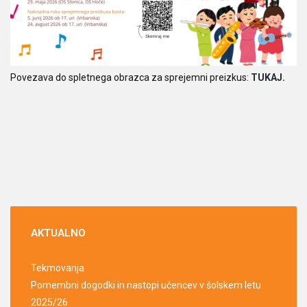
Povezava do spletnega obrazca za sprejemni preizkus:
TU
KAJ
.
AKTUALNO
Tekmovanja
Pomembni dogodki in nastopi učencev v šolskem letu
2025/26