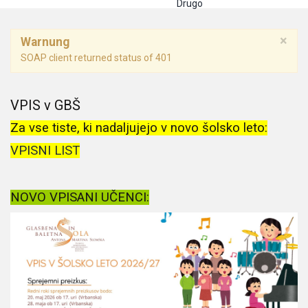
Drugo
×
Warnung
SOAP client returned status of 401
VPIS v GBŠ
Za vse tiste, ki nadaljujejo v novo šolsko leto:
VPISNI LIST
NOVO VPISANI UČENCI: