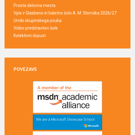
Prosta delovna mesta
Vpis v Glasbeno in baletno šolo A. M. Slomška 2026/27
Urniki skupinskega pouka
Video predstavitev šole
Kolektivni dopust
POVEZAVE