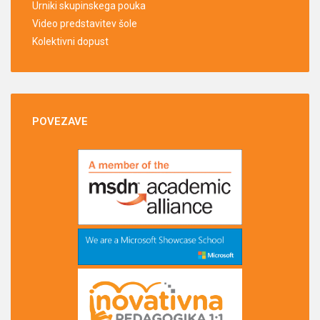
Urniki skupinskega pouka
Video predstavitev šole
Kolektivni dopust
POVEZAVE