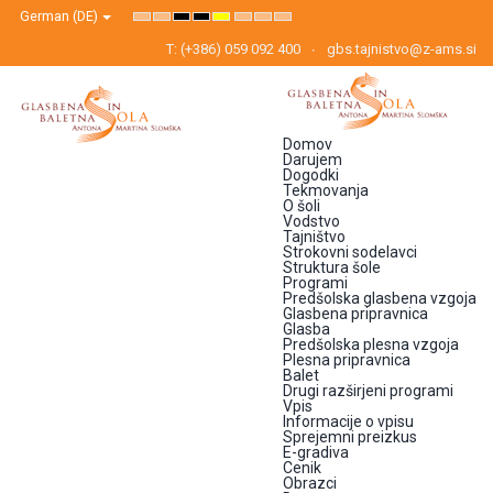
German (DE)
Default
Night
High
High
High
Set
Set
Set
mode
mode
Contrast
Contrast
Contrast
Smaller
Default
Larger
Black
Black
Yellow
Font
Font
Font
T: (+386) 059 092 400
gbs.tajnistvo@z-ams.si
White
Yellow
Black
mode
mode
mode
Domov
Darujem
Dogodki
Tekmovanja
O šoli
Vodstvo
Tajništvo
Strokovni sodelavci
Struktura šole
Programi
Predšolska glasbena vzgoja
Glasbena pripravnica
Glasba
Predšolska plesna vzgoja
Plesna pripravnica
Balet
Drugi razširjeni programi
Vpis
Informacije o vpisu
Sprejemni preizkus
E-gradiva
Cenik
Obrazci