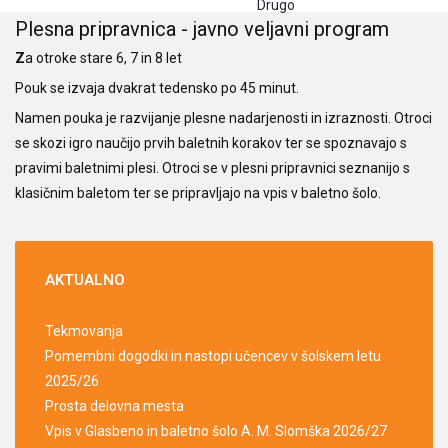
Drugo
Plesna pripravnica - javno veljavni program
Z
a otroke stare 6, 7 in 8 let
Pouk se izvaja dvakrat tedensko po 45 minut.
Namen pouka je razvijanje plesne nadarjenosti in izraznosti. Otroci
se skozi igro naučijo prvih baletnih korakov ter se spoznavajo s
pravimi baletnimi plesi. Otroci se v plesni pripravnici seznanijo s
klasičnim baletom ter se pripravljajo na vpis v baletno šolo.
AKTUALNO
Tekmovanja
Pomembni dogodki in nastopi učencev v šolskem letu
2025/26
Prosta delovna mesta
Vpis v Glasbeno in baletno šolo A. M. Slomška 2026/27