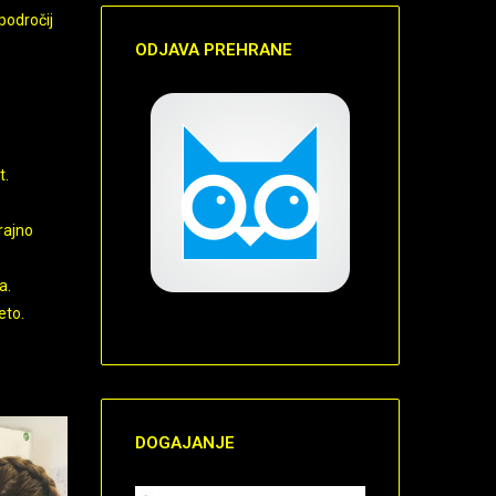
področij
ODJAVA
PREHRANE
t.
rajno
a.
eto.
DOGAJANJE