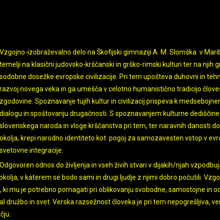
Vzgojno-izobraževalno delo na Škofijski gimnaziji A. M. Slomška v Mari
temelji na klasični judovsko-krščanski in grško-rimski kulturi ter na njih g
sodobne dosežke evropske civilizacije. Pri tem upošteva duhovni in teh
razvoj novega veka in ga umešča v celotno humanistično tradicijo člov
zgodovine. Spoznavanje tujih kultur in civilizacij prispeva k medsebojn
dialogu in spoštovanju drugačnosti. S spoznavanjem kulturne dediščine
slovenskega naroda in vloge krščanstva pri tem, ter naravnih danosti 
okolja, krepi narodno identiteto kot pogoj za samozavesten vstop v evr
svetovne integracije.
Odgovoren odnos do življenja in vseh živih stvari v dijakih/njah vzpodbuj
lja, v katerem se bodo sami in drugi ljudje z njimi dobro počutili. Vzgojn
a, ki mu je potrebno pomagati pri oblikovanju svobodne, samostojne in 
al družbo in svet. Verska razsežnost človeka je pri tem nepogrešljiva, v
čju.