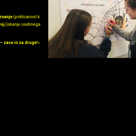
znanje
(poklicanost k
voj
(iskanje osebnega
č – zase in za druge
!«