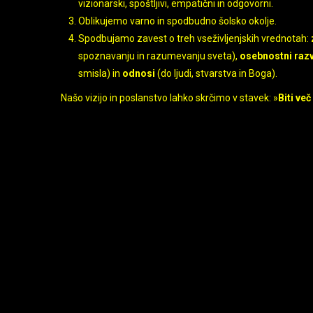
vizionarski, spoštljivi, empatični in odgovorni.
Oblikujemo varno in spodbudno šolsko okolje.
Spodbujamo zavest o treh vseživljenjskih vrednotah:
spoznavanju in razumevanju sveta),
osebnostni raz
smisla) in
odnosi
(do ljudi, stvarstva in Boga).
Našo vizijo in poslanstvo lahko skrčimo v stavek: »
Biti ve