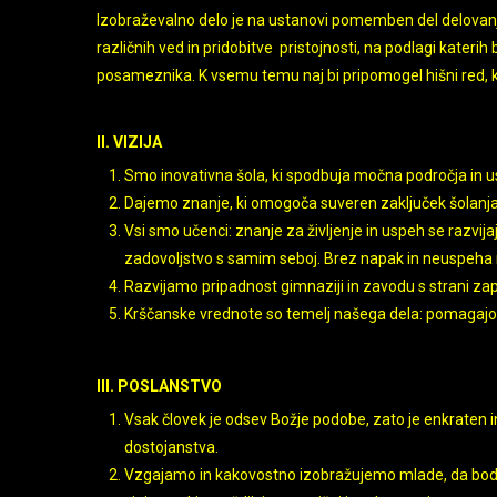
Izobraževalno delo je na ustanovi pomemben del delovanja
različnih ved in pridobitve pristojnosti, na podlagi kater
posameznika. K vsemu temu naj bi pripomogel hišni red, ki 
II. VIZIJA
Smo inovativna šola, ki spodbuja močna področja in ustv
Dajemo znanje, ki omogoča suveren zaključek šolanja, 
Vsi smo učenci: znanje za življenje in uspeh se razvij
zadovoljstvo s samim seboj. Brez napak in neuspeha n
Razvijamo pripadnost gimnaziji in zavodu s strani za
Krščanske vrednote so temelj našega dela: pomagajo nam
III. POSLANSTVO
Vsak človek je odsev Božje podobe, zato je enkraten 
dostojanstva.
Vzgajamo in kakovostno izobražujemo mlade, da bo