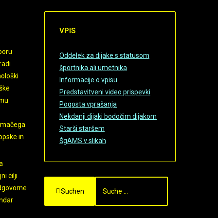
VPIS
boru
Oddelek za dijake s statusom
radi
športnika ali umetnika
nološki
Informacije o vpisu
eške
Predstavitveni video prispevki
emu
Pogosta vprašanja
Nekdanji dijaki bodočim dijakom
domačega
Starši staršem
opske in
ŠgAMS v slikah
a
i cilji
odgovorne
Suchen
endar