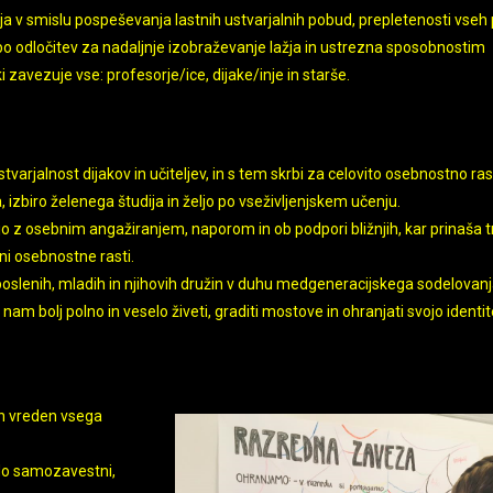
 v smislu pospeševanja lastnih ustvarjalnih pobud, prepletenosti vseh 
ih bo odločitev za nadaljnje izobraževanje lažja in ustrezna sposobnostim
zavezuje vse: profesorje/ice, dijake/inje in starše.
arjalnost dijakov in učiteljev, in s tem skrbi za celovito osebnostno ras
izbiro želenega študija in željo po vseživljenjskem učenju.
ajo z osebnim angažiranjem, naporom in ob podpori bližnjih, kar prinaša t
i osebnostne rasti.
poslenih, mladih in njihovih družin v duhu medgeneracijskega sodelovanj
 bolj polno in veselo živeti, graditi mostove in ohranjati svojo identit
in vreden vsega
do samozavestni,