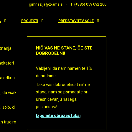
gimnazija@z-ams.si
T: (+386) 059 092 200
S
PROJEKTI
PREDSTAVITEV ŠOLE
NIČ
VAS NE STANE, ČE STE
 znanja
DOBRODELNI!
nekateri
Vabljeni, da nam namenite 1%
dohodnine.
a odkriti,
Tako vas dobrodelnost nič ne
stane, nam pa pomagate pri
a, da vsak
uresničevanju našega
poslanstva!
 šolo, ki
Izpolnite obrazec tukaj
an trudim