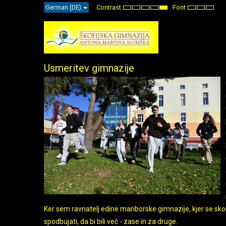
German (DE)
Contrast
Font
Default
Night
High
High
High
Set
Set
Set
mode
mode
Contrast
Contrast
Contrast
Smaller
Default
Large
Black
Black
Yellow
Font
Font
Font
White
Yellow
Black
mode
mode
mode
Usmeritev gimnazije
Ker sem ravnatelj edine mariborske gimnazije, kjer se sko
spodbujati, da bi bili več - zase in za druge.