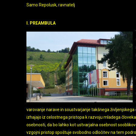
Samo Repolusk, ravnatelj
I. PREAMBULA
varovanje narave in soustvarjanje takšnega življenjskega oko
izhajajo iz celostnega pristopa k razvoju mladega človek
osebnosti, da bo lahko kot ustvarjalna osebnost sooblikov
vzgojni pristop spoštuje svobodno odločitev na tem podro