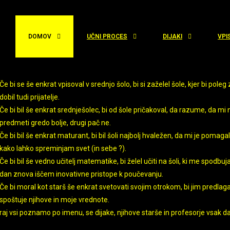
r
DOMOV
UČNI PROCES
DIJAKI
VPI
Če bi se še enkrat vpisoval v srednjo šolo, bi si zaželel šole, kjer bi poleg
dobil tudi prijatelje.
Če bi bil še enkrat srednješolec, bi od šole pričakoval, da razume, da mi 
predmeti gredo bolje, drugi pač ne.
Če bi bil še enkrat maturant, bi bil šoli najbolj hvaležen, da mi je pomagal
kako lahko spreminjam svet (in sebe ?).
Če bi bil še vedno učitelj matematike, bi želel učiti na šoli, ki me spodbuj
dan znova iščem inovativne pristope k poučevanju.
Če bi moral kot starš še enkrat svetovati svojim otrokom, bi jim predlagal
spoštuje njihove in moje vrednote.
raj vsi poznamo po imenu, se dijake, njihove starše in profesorje vsak d