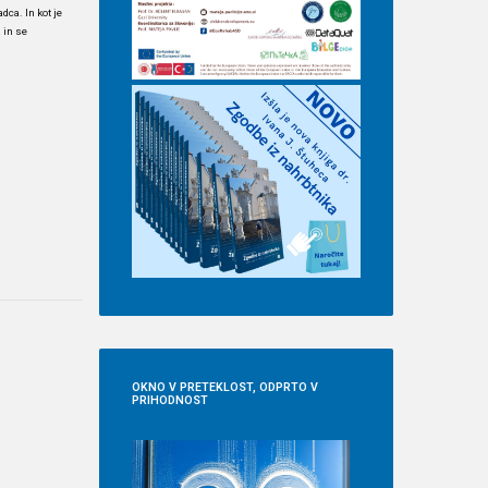
dca. In kot je
 in se
OKNO
V PRETEKLOST, ODPRTO V
PRIHODNOST