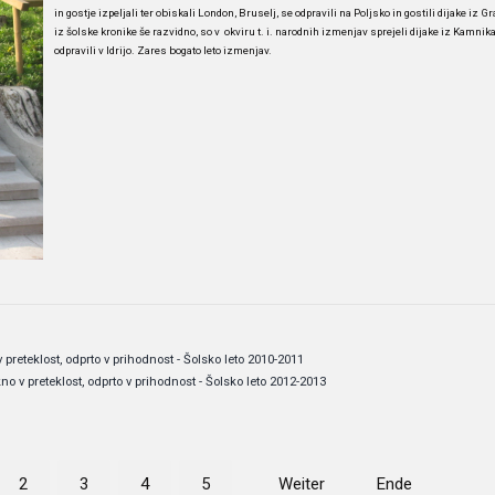
in gostje izpeljali ter obiskali London, Bruselj, se odpravili na Poljsko in gostili dijake iz Gra
iz šolske kronike še razvidno, so v okviru t. i. narodnih izmenjav sprejeli dijake iz Kamnika
odpravili v Idrijo. Zares bogato leto izmenjav.
 preteklost, odprto v prihodnost - Šolsko leto 2010-2011
no v preteklost, odprto v prihodnost - Šolsko leto 2012-2013
2
3
4
5
Weiter
Ende