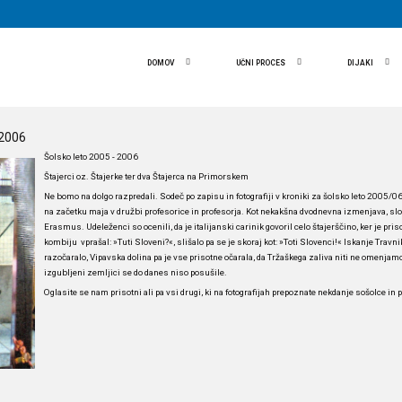
DOMOV
UČNI PROCES
DIJAKI
-2006
Šolsko leto 2005 - 2006
Štajerci oz. Štajerke ter dva Štajerca na Primorskem
Ne bomo na dolgo razpredali. Sodeč po zapisu in fotografiji v kroniki za šolsko leto 2005/06
na začetku maja v družbi profesorice in profesorja. Kot nekakšna dvodnevna izmenjava, sl
Erasmus. Udeleženci so ocenili, da je italijanski carinik govoril celo štajerščino, ker je pris
kombiju vprašal: »Tuti Sloveni?«, slišalo pa se je skoraj kot: »Toti Slovenci!« Iskanje Travnik
razočaralo, Vipavska dolina pa je vse prisotne očarala, da Tržaškega zaliva niti ne omenjam
izgubljeni zemljici se do danes niso posušile.
Oglasite se nam prisotni ali pa vsi drugi, ki na fotografijah prepoznate nekdanje sošolce in 