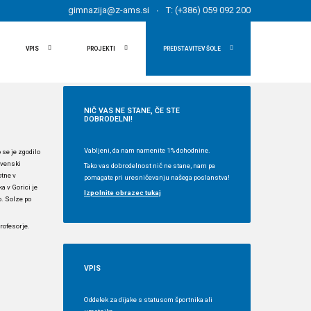
gimnazija@z-ams.si
T: (+386) 059 092 200
VPIS
PROJEKTI
PREDSTAVITEV ŠOLE
NIČ
VAS NE STANE, ČE STE
DOBRODELNI!
Vabljeni, da nam namenite 1% dohodnine.
 se je zgodilo
ovenski
Tako vas dobrodelnost nič ne stane, nam pa
otne v
pomagate pri uresničevanju našega poslanstva!
a v Gorici je
Izpolnite obrazec tukaj
o. Solze po
profesorje.
VPIS
Oddelek za dijake s statusom športnika ali