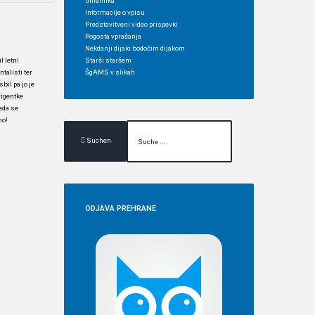
umetnika
Informacije o vpisu
Predstavitveni video prispevki
Pogosta vprašanja
Nekdanji dijaki bodočim dijakom
Starši staršem
l letni
ŠgAMS v slikah
talisti ter
bil pa jo je
rigentke
eda se
mo!
Suchen
ODJAVA
PREHRANE