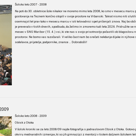
Šolsko leto 2007 - 2008
Na poti do 30. obletnice šole nikakor ne moremo mimo leta 2008, ko smo v mesecu marcu p
gostovanja na Teznem končno stopili v svoje prostore na Vrbanski. Takrat nismo niti slutil
osemnajst let prav tako v mesecu marcu v isti telovadnici spet pričenjali znova. Naj bo obč
je prevevalo v tistih dnevih, spodbuda, da želimo in zmoremo tudi leta 2026. Pridružite se
mesec v SNG Maribor (15. 4.) vsi, ki ste nas s svojo prisotnostjo počastili ob blagoslovu 
prostorov. Ne bomo vas razočarali. V veliko čast nam bo srečati nekdanje dijake in njihove 
sodelavce, prijatelje, podpornike, znance … Dobrodošli!
-2009
Šolsko leto 2008 - 2009
Obisk z Otoka
V šolski kroniki se za leto 2008/09 najde fotografija s podnaslovom Obisk z Otoka. Gotovo 
okviru mednarodnih izmenjav, ki so jih gimnazijci z mentorji v tistem daljnem šolskem letu 