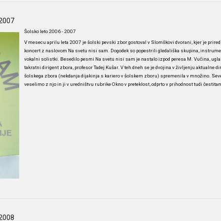
-2007
Šolsko leto 2006 - 2007
V mesecu aprilu leta 2007 je šolski pevski zbor gostoval v Slomškovi dvorani, kjer je priredi
koncert z naslovom Na svetu nisi sam. Dogodek so popestrili gledališka skupina, instrumen
vokalni solistki. Besedilo pesmi Na svetu nisi sam je nastalo izpod peresa M. Vučina, uglas
takratni dirigent zbora, profesor Tadej Kušar. V teh dneh se je dvojina v življenju aktualne di
šolskega zbora (nekdanja dijakinja s kariero v šolskem zboru) spremenila v množino. Sev
veselimo z njo in ji v uredništvu rubrike Okno v preteklost, odprto v prihodnost tudi čestita
-2008