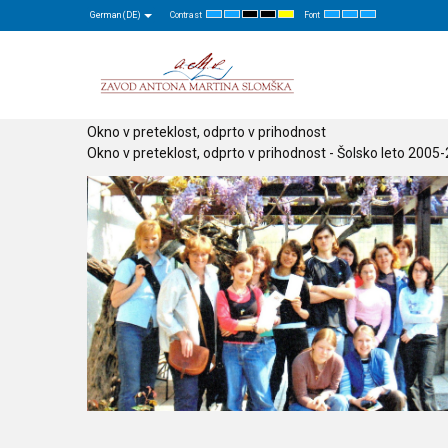
German (DE)
Contrast
Font
Default
Night
High
High
High
Set
Set
Set
mode
mode
Contrast
Contrast
Contrast
Smaller
Default
Larger
Black
Black
Yellow
Font
Font
Font
White
Yellow
Black
mode
mode
mode
Okno v preteklost, odprto v prihodnost
Okno v preteklost, odprto v prihodnost - Šolsko leto 2005