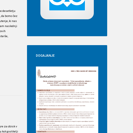
o desetletju
i, da bomo čez
utenje, ki nas
 nam naslednji
novih
starše,
DOGAJANJE
gre za obisk v
kot gostitelji