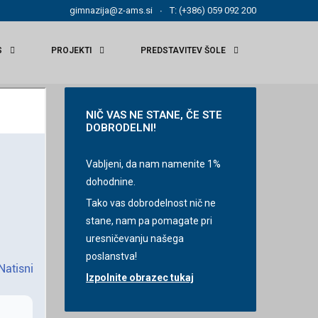
gimnazija@z-ams.si
T: (+386) 059 092 200
S
PROJEKTI
PREDSTAVITEV ŠOLE
NIČ
VAS NE STANE, ČE STE
DOBRODELNI!
Vabljeni, da nam namenite 1%
dohodnine.
Tako vas dobrodelnost nič ne
stane, nam pa pomagate pri
uresničevanju našega
poslanstva!
Izpolnite obrazec tukaj