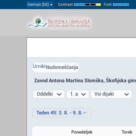
German (DE)
Contrast
Font
Default
Night
High
High
High
Set
Set
Set
mode
mode
Contrast
Contrast
Contrast
Smaller
Default
Large
Black
Black
Yellow
Font
Font
Font
White
Yellow
Black
mode
mode
mode