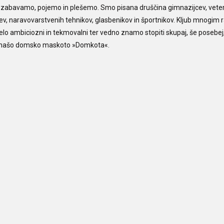
se zabavamo, pojemo in plešemo. Smo pisana druščina gimnazijcev, veter
ev, naravovarstvenih tehnikov, glasbenikov in športnikov. Kljub mnogim 
ambiciozni in tekmovalni ter vedno znamo stopiti skupaj, še posebej,
 našo domsko maskoto »Domkota«.