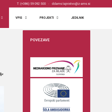
T: (+386) 59 092 500
ddams.tajnistvo@z-ams.si
VPIS
PROJEKTI
JEDILNIK
POVEZAVE
lj
«