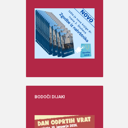
BODOČI
DIJAKI