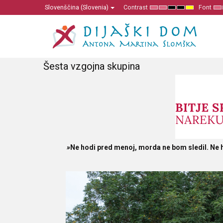
Slovenščina (Slovenia)
Contrast
Font
Default
Night
High
High
High
Se
mode
mode
Contrast
Contrast
Contrast
Sm
Black
Black
Yellow
F
White
Yellow
Black
mode
mode
mode
Šesta vzgojna skupina
»
Ne hodi pred menoj, morda ne bom sledil. Ne h