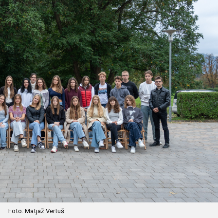
Foto: Matjaž Vertuš