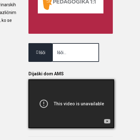
inarskih
različnim
 ko se
Išči
Dijaški dom AMS