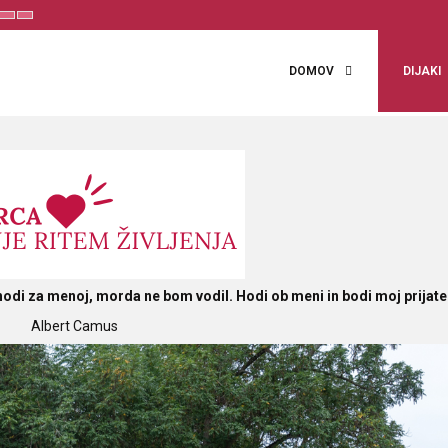
t
Set
Set
aller
Default
Larger
ont
Font
Font
DOMOV
DIJAKI
odi za menoj, morda ne bom vodil. Hodi ob meni in bodi moj prijate
Albert Camus