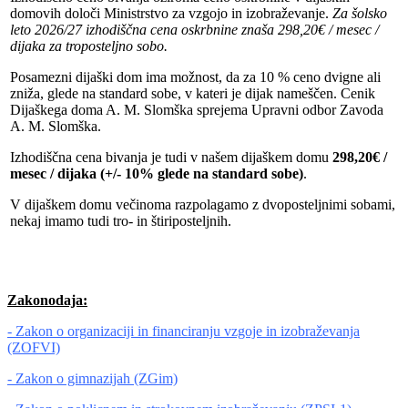
domovih določi Ministrstvo za vzgojo in izobraževanje.
Za šolsko
leto 2026/27 izhodiščna cena oskrbnine znaša 298,20€ / mesec /
dijaka za troposteljno sobo.
Posamezni dijaški dom ima možnost, da za 10 % ceno dvigne ali
zniža, glede na standard sobe, v kateri je dijak nameščen. Cenik
Dijaškega doma A. M. Slomška sprejema Upravni odbor Zavoda
A. M. Slomška.
Izhodiščna cena bivanja je tudi v našem dijaškem domu
298,20€ /
mesec / dijaka (+/- 10% glede na standard sobe)
.
V dijaškem domu večinoma razpolagamo z dvoposteljnimi sobami,
nekaj imamo tudi tro- in štiriposteljnih.
Zakonodaja:
- Zakon o organizaciji in financiranju vzgoje in izobraževanja
(ZOFVI)
- Zakon o gimnazijah (ZGim)