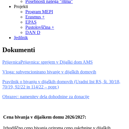
Posebnosti našega "ritma"
Projekti
Program MEPI
Erasmus +
EPAS
Pustolovščina +
DAN D
Jedilnik
Dokumenti
Prijavnica
Prijavnica: sprejem v Dijaški dom AMS
Vloga:
subvencionirano bivanje v dijaških domovih
Pravilnik
o bivanju v dijaških domovih (Uradni list RS, št. 30/18,
70/19, 92/22 in 114/22 – popr.)
Obrazec:
namenitev dela dohodnine za donacije
Cena bivanja v dijaškem domu 2026/2027:
Izhodiščno ceno bivanja oziroma ceno oskrbnine v dijaških