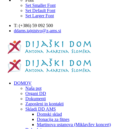
Font
Set Smaller Font
Set Default Font
Set Larger Font
T: (+386) 59 092 500
ddams.tajnistvo@z-ams.si
DOMOV
Naša pot
Organi DD
Dokumenti
Zaposleni in kontakti
Skladi DD AMS
Domski sklad
Donacija za fitnes
Martinova ustanova (Miklavžev koncert)