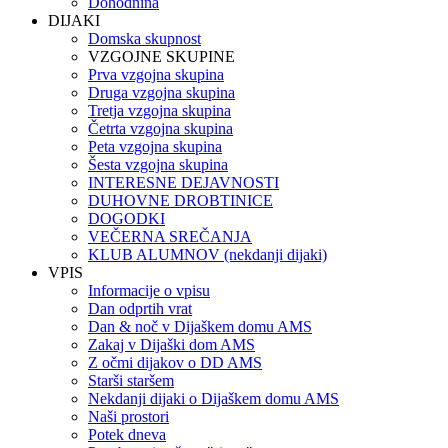
Dohodnina
DIJAKI
Domska skupnost
VZGOJNE SKUPINE
Prva vzgojna skupina
Druga vzgojna skupina
Tretja vzgojna skupina
Četrta vzgojna skupina
Peta vzgojna skupina
Šesta vzgojna skupina
INTERESNE DEJAVNOSTI
DUHOVNE DROBTINICE
DOGODKI
VEČERNA SREČANJA
KLUB ALUMNOV (nekdanji dijaki)
VPIS
Informacije o vpisu
Dan odprtih vrat
Dan & noč v Dijaškem domu AMS
Zakaj v Dijaški dom AMS
Z očmi dijakov o DD AMS
Starši staršem
Nekdanji dijaki o Dijaškem domu AMS
Naši prostori
Potek dneva