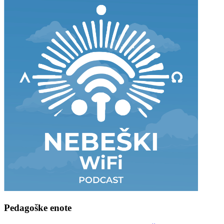
Pedagoške
enote