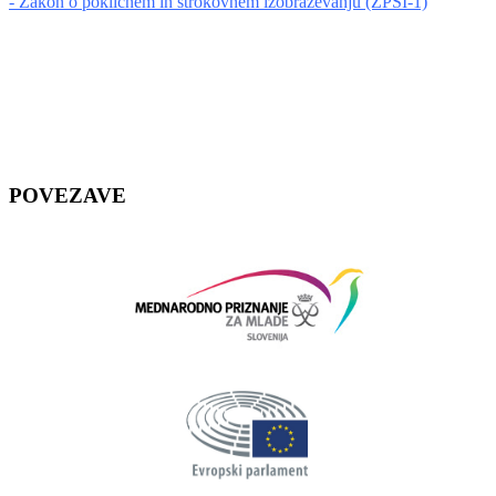
- Zakon o poklicnem in strokovnem izobraževanju (ZPSI-1)
POVEZAVE