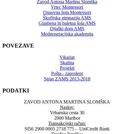
Zavod Antona Martina Slomška
Vrtec Montessori
Osnovna šola Montessori
Škofijska gimnazija AMS
Glasbena in baletna šola AMS
Dijaški dom AMS
Medgeneracijska akademija
POVEZAVE
Vikariat
Skalina
Projekti
Pošta - zaposleni
Stran ZAMS 2013-2018
PODATKI
ZAVOD ANTONA MARTINA SLOMŠKA
Naslov:
Vrbanska cesta 30
2000 Maribor
Transakcijski račun:
SI56 2900 0005 2718 775 - UniCredit Bank