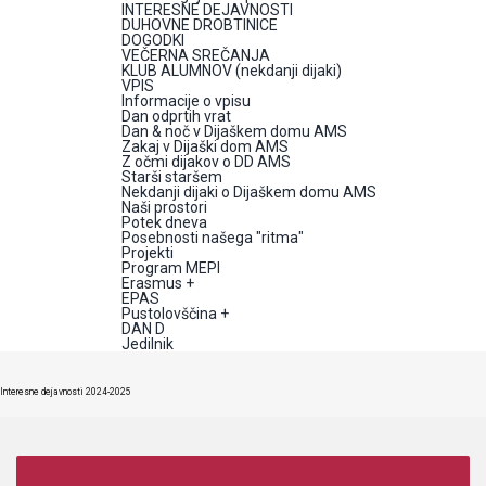
INTERESNE DEJAVNOSTI
DUHOVNE DROBTINICE
DOGODKI
VEČERNA SREČANJA
KLUB ALUMNOV (nekdanji dijaki)
VPIS
Informacije o vpisu
Dan odprtih vrat
Dan & noč v Dijaškem domu AMS
Zakaj v Dijaški dom AMS
Z očmi dijakov o DD AMS
Starši staršem
Nekdanji dijaki o Dijaškem domu AMS
Naši prostori
Potek dneva
Posebnosti našega "ritma"
Projekti
Program MEPI
Erasmus +
EPAS
Pustolovščina +
DAN D
Jedilnik
Interesne dejavnosti 2024-2025