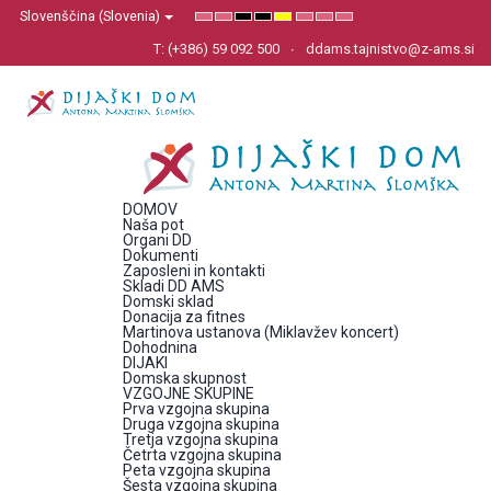
Slovenščina (Slovenia)
Default
Night
High
High
High
Set
Set
Set
mode
mode
Contrast
Contrast
Contrast
Smaller
Default
Larger
Black
Black
Yellow
Font
Font
Font
T: (+386) 59 092 500
ddams.tajnistvo@z-ams.si
White
Yellow
Black
mode
mode
mode
DOMOV
Naša pot
Organi DD
Dokumenti
Zaposleni in kontakti
Skladi DD AMS
Domski sklad
Donacija za fitnes
Martinova ustanova (Miklavžev koncert)
Dohodnina
DIJAKI
Domska skupnost
VZGOJNE SKUPINE
Prva vzgojna skupina
Druga vzgojna skupina
Tretja vzgojna skupina
Četrta vzgojna skupina
Peta vzgojna skupina
Šesta vzgojna skupina