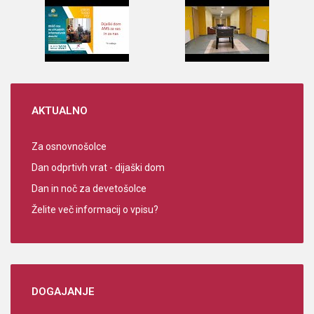
AKTUALNO
Za osnovnošolce
Dan odprtivh vrat - dijaški dom
Dan in noč za devetošolce
Želite več informacij o vpisu?
DOGAJANJE