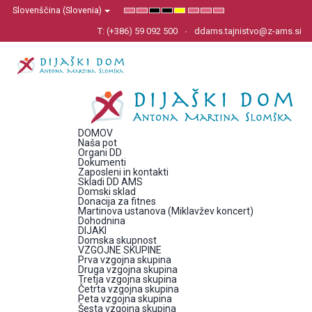
Slovenščina (Slovenia)
Default
Night
High
High
High
Set
Set
Set
mode
mode
Contrast
Contrast
Contrast
Smaller
Default
Larger
Black
Black
Yellow
Font
Font
Font
T: (+386) 59 092 500
ddams.tajnistvo@z-ams.si
White
Yellow
Black
mode
mode
mode
DOMOV
Naša pot
Organi DD
Dokumenti
Zaposleni in kontakti
Skladi DD AMS
Domski sklad
Donacija za fitnes
Martinova ustanova (Miklavžev koncert)
Dohodnina
DIJAKI
Domska skupnost
VZGOJNE SKUPINE
Prva vzgojna skupina
Druga vzgojna skupina
Tretja vzgojna skupina
Četrta vzgojna skupina
Peta vzgojna skupina
Šesta vzgojna skupina