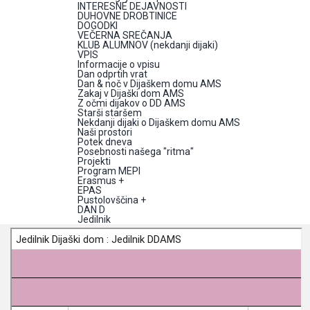
INTERESNE DEJAVNOSTI
DUHOVNE DROBTINICE
DOGODKI
VEČERNA SREČANJA
KLUB ALUMNOV (nekdanji dijaki)
VPIS
Informacije o vpisu
Dan odprtih vrat
Dan & noč v Dijaškem domu AMS
Zakaj v Dijaški dom AMS
Z očmi dijakov o DD AMS
Starši staršem
Nekdanji dijaki o Dijaškem domu AMS
Naši prostori
Potek dneva
Posebnosti našega "ritma"
Projekti
Program MEPI
Erasmus +
EPAS
Pustolovščina +
DAN D
Jedilnik