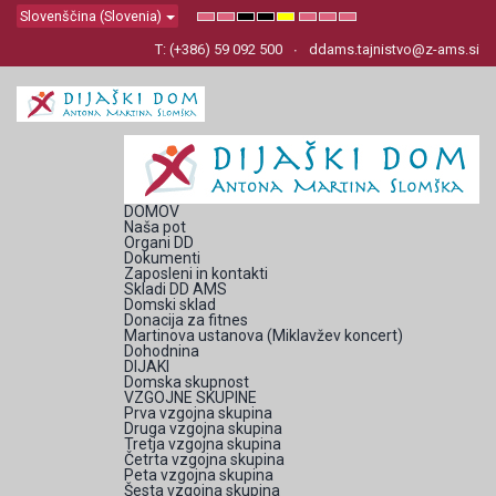
Slovenščina (Slovenia)
Default
Night
High
High
High
Set
Set
Set
mode
mode
Contrast
Contrast
Contrast
Smaller
Default
Larger
Black
Black
Yellow
Font
Font
Font
T: (+386) 59 092 500
ddams.tajnistvo@z-ams.si
White
Yellow
Black
mode
mode
mode
DOMOV
Naša pot
Organi DD
Dokumenti
Zaposleni in kontakti
Skladi DD AMS
Domski sklad
Donacija za fitnes
Martinova ustanova (Miklavžev koncert)
Dohodnina
DIJAKI
Domska skupnost
VZGOJNE SKUPINE
Prva vzgojna skupina
Druga vzgojna skupina
Tretja vzgojna skupina
Četrta vzgojna skupina
Peta vzgojna skupina
Šesta vzgojna skupina