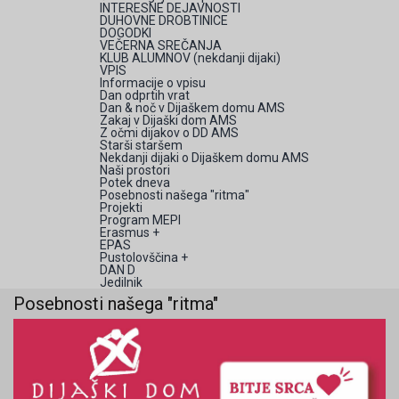
INTERESNE DEJAVNOSTI
DUHOVNE DROBTINICE
DOGODKI
VEČERNA SREČANJA
KLUB ALUMNOV (nekdanji dijaki)
VPIS
Informacije o vpisu
Dan odprtih vrat
Dan & noč v Dijaškem domu AMS
Zakaj v Dijaški dom AMS
Z očmi dijakov o DD AMS
Starši staršem
Nekdanji dijaki o Dijaškem domu AMS
Naši prostori
Potek dneva
Posebnosti našega "ritma"
Projekti
Program MEPI
Erasmus +
EPAS
Pustolovščina +
DAN D
Jedilnik
Posebnosti našega "ritma"