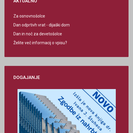
AKTUALNO
Za osnovnošolce
Dan odprtivh vrat - dijaški dom
Dan in noč za devetošolce
Želite več informacij o vpisu?
DOGAJANJE