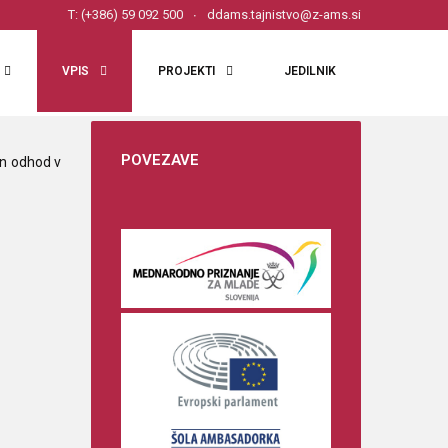
T: (+386) 59 092 500
ddams.tajnistvo@z-ams.si
VPIS
PROJEKTI
JEDILNIK
POVEZAVE
in odhod v