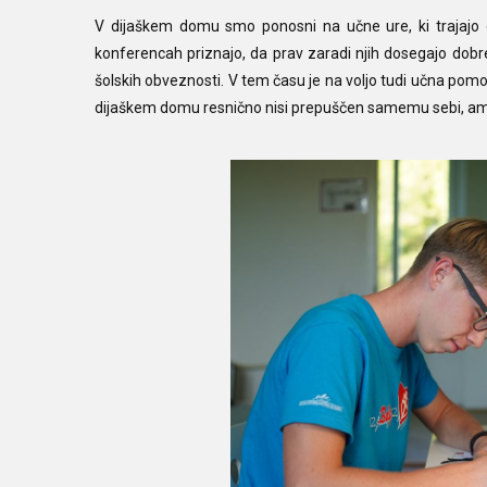
V dijaškem domu smo ponosni na učne ure, ki trajajo o
konferencah priznajo, da prav zaradi njih dosegajo dobre 
šolskih obveznosti. V tem času je na voljo tudi učna pomoč, 
dijaškem domu resnično nisi prepuščen samemu sebi, ampa