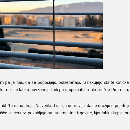
em pa je čas, da se odpočijejo, poklepetajo, raziskujejo skrite kotičk
(kamor se lahko povzpnejo tudi po stopnicah), malo proč je Piramida; d
l. 15 minut hoje. Največkrat se tja odpravijo, da se družijo s prijatelji
ališče ali cerkev; privabljajo pa tudi mestne trgovine, kjer lahko kupijo n