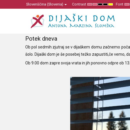
Slovenščina (Slovenia)
Contrast
Font
Default
Night
High
High
High
Se
mode
mode
Contrast
Contrast
Contrast
Sm
Black
Black
Yellow
F
White
Yellow
Black
mode
mode
mode
Potek dneva
Ob pol sedmih zjutraj se v dijaškem domu začnemo počasi 
šolo. Dijaški dom je še posebej težko zapustiti,če vemo, d
Ob 9.00 dom zapre svoja vrata in jih ponovno odpre ob 13