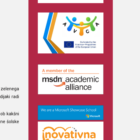
e zelenega
ijaki radi
 ob kakšni
ujne šolske