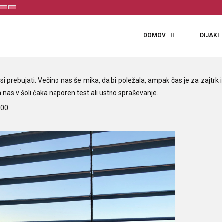
t
Set
Set
aller
Default
Larger
ont
Font
Font
DOMOV
DIJAKI
prebujati. Večino nas še mika, da bi poležala, ampak čas je za zajtrk 
a nas v šoli čaka naporen test ali ustno spraševanje.
.00.