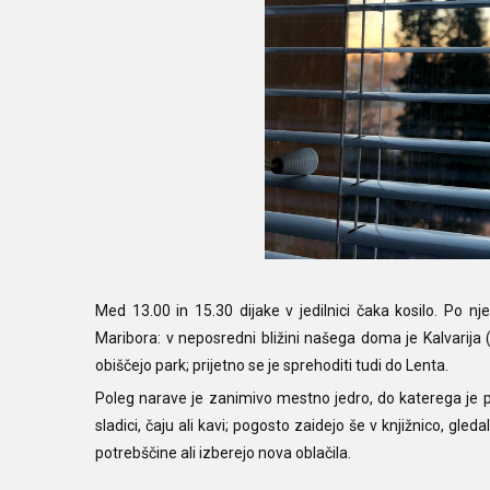
Med 13.00 in 15.30 dijake v jedilnici čaka kosilo. Po nj
Maribora: v neposredni bližini našega doma je Kalvarija 
obiščejo park; prijetno se je sprehoditi tudi do Lenta.
Poleg narave je zanimivo mestno jedro, do katerega je prib
sladici, čaju ali kavi; pogosto zaidejo še v knjižnico, gled
potrebščine ali izberejo nova oblačila.