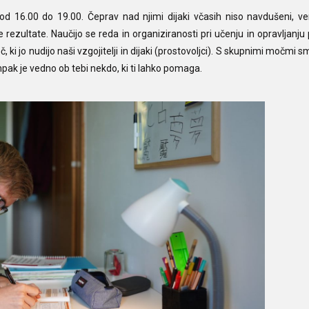
d 16.00 do 19.00. Čeprav nad njimi dijaki včasih niso navdušeni, v
rezultate. Naučijo se reda in organiziranosti pri učenju in opravljanju 
ki jo nudijo naši vzgojitelji in dijaki (prostovoljci). S skupnimi močmi sm
k je vedno ob tebi nekdo, ki ti lahko pomaga.