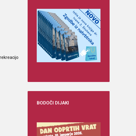
 rekreacijo
BODOČI
DIJAKI