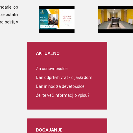
endarle ob
preostalih
o boljši; v
AKTUALNO
Za osnovnošolce
Dan odprtivh vrat - dijaški dom
Dan in noč za devetošolce
Želite več informacij o vpisu?
DOGAJANJE