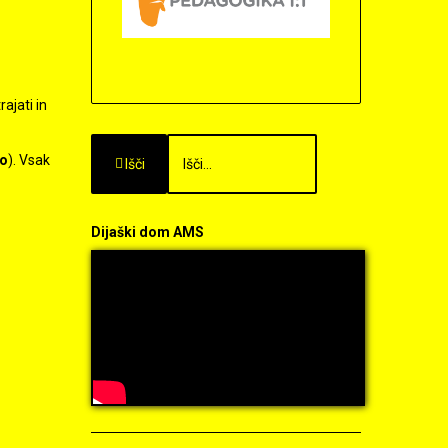
ajati in
to
). Vsak
Išči
Dijaški dom AMS