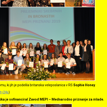
u, ki jih je podelila britanska veleposlanica v RS
Sophie Honey
.
t=24s
)
ka je sofinanciral Zavod MEPI – Mednarodno priznanje za mlade.