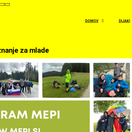
t
Set
Set
aller
Default
Larger
ont
Font
Font
DOMOV
DIJAKI
nanje za mlade