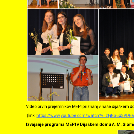
Video prvih prejemnikov MEPI priznanj v naše dijaškem dom
(link:
https://www.youtube.com/watch?v=zFjNS6q3VDE&
Izvajanje programa MEPI v Dijaškem domu A. M. Slomš