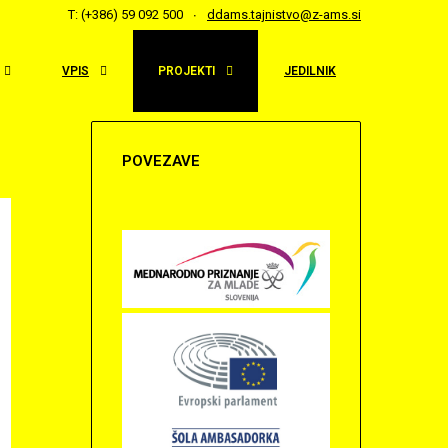
T: (+386) 59 092 500
ddams.tajnistvo@z-ams.si
VPIS
PROJEKTI
JEDILNIK
POVEZAVE