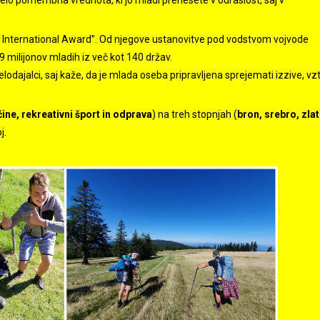
zelo pomembna vrednota, ki jo mladi prenesete v odraslost, saj v
 International Award”. Od njegove ustanovitve pod vodstvom vojvode
 milijonov mladih iz več kot 140 držav.
dajalci, saj kaže, da je mlada oseba pripravljena sprejemati izzive, vztr
ine, rekreativni šport in odprava
) na treh stopnjah (
bron, srebro, zla
j.