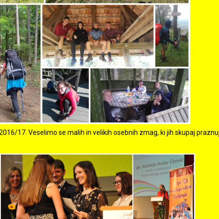
016/17. Veselimo se malih in velikih osebnih zmag, ki jih skupaj prazn