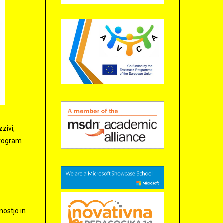
zivi,
program
nostjo in