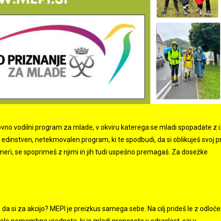
o vodilni program za mlade, v okviru katerega se mladi spopadate z iz
edinstven, netekmovalen program, ki te spodbudi, da si oblikuješ svoj 
i meri, se spoprimeš z njimi in jih tudi uspešno premagaš. Za dosežke
aš, da si za akcijo? MEPI je preizkus samega sebe. Na cilj prideš le z odloče