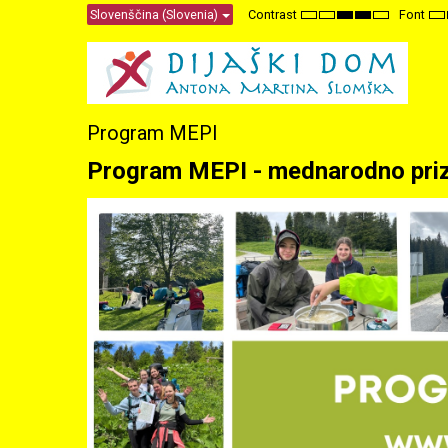
Slovenščina (Slovenia)
Contrast
Font
Default
Night
High
High
High
Se
mode
mode
Contrast
Contrast
Contrast
Sm
Black
Black
Yellow
F
White
Yellow
Black
mode
mode
mode
Program MEPI
Program MEPI - mednarodno priz