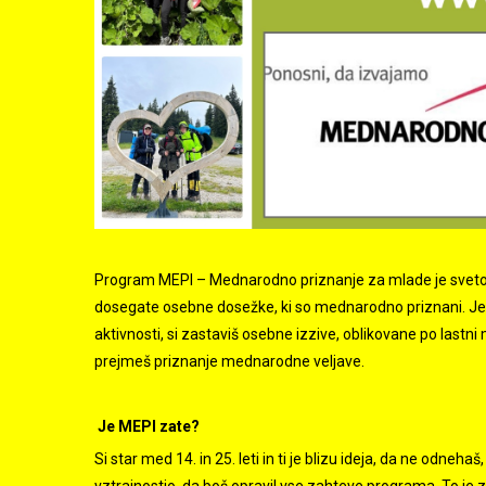
Program MEPI – Mednarodno priznanje za mlade je svetovn
dosegate osebne dosežke, ki so mednarodno priznani. Je 
aktivnosti, si zastaviš osebne izzive, oblikovane po lastn
prejmeš priznanje mednarodne veljave.
Je MEPI zate?
Si star med 14. in 25. leti in ti je blizu ideja, da ne odneh