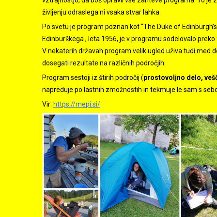
vztrajnostjo, da boš opravil vse zahteve programa. To je 
življenju odraslega ni vsaka stvar lahka.
Po svetu je program poznan kot “The Duke of Edinburgh’s
Edinburškega , leta 1956, je v programu sodelovalo preko 9
V nekaterih državah program velik ugled uživa tudi med delo
dosegati rezultate na različnih področjih.
Program sestoji iz štirih področij (
prostovoljno delo, vešč
napreduje po lastnih zmožnostih in tekmuje le sam s sebo
Vir:
https://mepi.si/