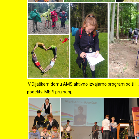
V Dijaškem domu AMS aktivno izvajamo program od š. l. 2
podelitvi MEPI priznanj.