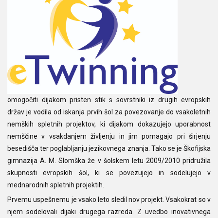
omogočiti dijakom pristen stik s sovrstniki iz drugih evropskih
držav je vodila od iskanja prvih šol za povezovanje do vsakoletnih
nemških spletnih projektov, ki dijakom dokazujejo uporabnost
nemščine v vsakdanjem življenju in jim pomagajo pri širjenju
besedišča ter poglabljanju jezikovnega znanja. Tako se je Škofijska
gimnazija A. M. Slomška že v šolskem letu 2009/2010 pridružila
skupnosti evropskih šol, ki se povezujejo in sodelujejo v
mednarodnih spletnih projektih.
Prvemu uspešnemu je vsako leto sledil nov projekt. Vsakokrat so v
njem sodelovali dijaki drugega razreda. Z uvedbo inovativnega