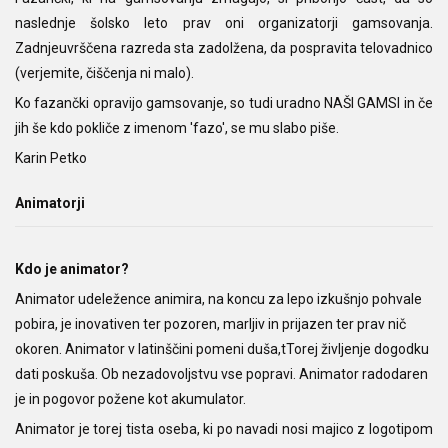
naslednje šolsko leto prav oni organizatorji gamsovanja.
Zadnjeuvrščena razreda sta zadolžena, da pospravita telovadnico
(verjemite, čiščenja ni malo).
Ko fazančki opravijo gamsovanje, so tudi uradno NAŠI GAMSI in če
jih še kdo pokliče z imenom 'fazo', se mu slabo piše.
Karin Petko
Animatorji
Kdo je animator?
Animator udeležence animira, na koncu za lepo izkušnjo pohvale
pobira, je inovativen ter pozoren, marljiv in prijazen ter prav nič
okoren. Animator v latinščini pomeni duša,tTorej življenje dogodku
dati poskuša. Ob nezadovoljstvu vse popravi. Animator radodaren
je in pogovor požene kot akumulator.
Animator je torej tista oseba, ki po navadi nosi majico z logotipom