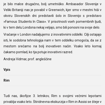
je bilo malce drugačno, bolj umetniško. Ambasador Slovenije v
Veliki Britaniji nas je povabil v Greenwich, kjer smo v mestni hiši v
okviru Slovenskih dni predstavili šolo in Slovenijo s predstavo
»Famous Students In Class«. V prisotnosti vseh pomembnih ljudi,
ki v tem delu Londona nekaj veljajo, smo bili ponosni na svoje delo.
Vračanje v London nadaljujemo z inovativnimi oddelki. Cilji ostajajo
isti, le sodobna tehnologija nam v tem oddelku omogoča, da se z
mestom srečamo na bolj inovativen način. Vsako leto komaj
čakamo pomlad, ko tja potuje inovativni razred.
Andreja Vidmar, prof. angleščine
Vpis
Rim
Tudi nas, škofijce 3. letnikov, Rim s svojimi večnimi lepotami
privablja vsako leto. Štiridnevna ekskurzija v Rim in Assisi se šteje v