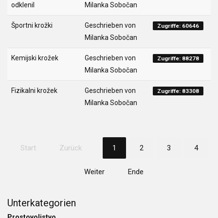
odklenil
Milanka Sobočan
Športni krožki
Geschrieben von
Zugriffe: 60646
Milanka Sobočan
Kemijski krožek
Geschrieben von
Zugriffe: 88278
Milanka Sobočan
Fizikalni krožek
Geschrieben von
Zugriffe: 83308
Milanka Sobočan
Start
Zurück
1
2
3
4
Weiter
Ende
Unterkategorien
Prostovoljstvo