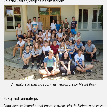
Prijazno vabljen/vabljena k animatorjem.
Animatorsko skupino vodi in usmerja profesor Matjaž Kosi.
Nekaj misli animatorjev:
Rada sem animatorka, saj imam v svetu, kjer je ljudem mar le za