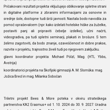
Pričakovani rezultati projekta vključujejo oblikovanje spletne strani
in digitalne platforme z zbranimi informacijami za osnovne in
srednje šole, dostopne tudi širši javnosti. Nastala bodo navodila za
pomoč opraševalcem (npr. kako izdelati hotelske hiške za žuželke,
postaviti panj ali pripraviti čebelje izdelke), učni načrti,
videogradiva, pa tudi spletni seminarji, plakati in brošure. S tem
želimo zagotoviti, da bodo znanje, ozaveščenost in dobre prakse,
razvite v projektu, trajnostno živeli tudi po njegovem zaključku.
glavni koordinator projekta: Michael Pölzl, Mag. (HTL Ybbs,
Avstrija)
koordinatorici projekta na Škofijski gimnaziji A. M. Slomška: mag.
Jožica Brecl in mag. Milanka Sobočan
Triletni projekt Bees & More poteka v okviru strateškega
partnerstva KA2 Erasmus+ od 1. 10. 2024 do 30. 9. 2027. Uradna