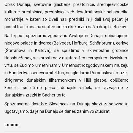
Obisk Dunaja, svetovne glasbene prestolnice, srednjeevropske
kulturne prestolnice, prestolnice več desetmilijonske habsburške
monarhije, v kateri so živeli naši predniki in ji dali svoj pečat, je
postal tradicionalna septembrska ekskurzija naših drugih letnikov.
Na tej poti spoznamo zgodovino Avstrije in Dunaja, občudujemo
njegove palače in dvorce (Belveder, Hofburg, Schönbrunn), cerkve
(Štefanova in Karlova), se spustimo v skrivnostne grobnice
Habsburžanov, se sprostimo v najstarejšem evropskem živalskem
vrtu, se čudimo umetninam v Umetnostnozgodovinskem muzeju
in Hundertwasserjevi arhitekturi, si ogledamo Prirodoslovni muzej,
dirigiramo dunajskim filharmonikom v Hiši glasbe, obiščemo
koncert, se učimo plesati dunajski valček, se razvajamo z
dunajskimi zrezki in Sacher torto.
Spoznavamo dosežke Slovencev na Dunaju skozi zgodovino in
ugotavljamo, da je na Dunaju še danes zanimivo študirati.
London