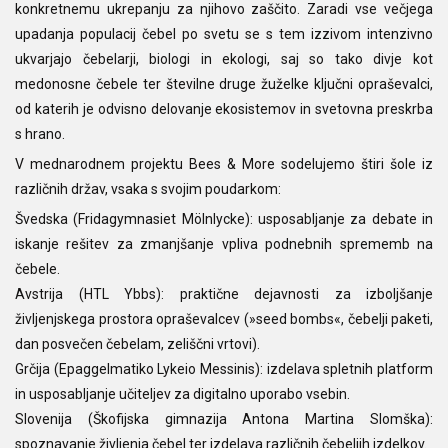
konkretnemu ukrepanju za njihovo zaščito. Zaradi vse večjega
upadanja populacij čebel po svetu se s tem izzivom intenzivno
ukvarjajo čebelarji, biologi in ekologi, saj so tako divje kot
medonosne čebele ter številne druge žuželke ključni opraševalci,
od katerih je odvisno delovanje ekosistemov in svetovna preskrba
s hrano.
V mednarodnem projektu Bees & More sodelujemo štiri šole iz
različnih držav, vsaka s svojim poudarkom:
Švedska (Fridagymnasiet Mölnlycke): usposabljanje za debate in
iskanje rešitev za zmanjšanje vpliva podnebnih sprememb na
čebele.
Avstrija (HTL Ybbs): praktične dejavnosti za izboljšanje
življenjskega prostora opraševalcev (»seed bombs«, čebelji paketi,
dan posvečen čebelam, zeliščni vrtovi).
Grčija (Epaggelmatiko Lykeio Messinis): izdelava spletnih platform
in usposabljanje učiteljev za digitalno uporabo vsebin.
Slovenija (Škofijska gimnazija Antona Martina Slomška):
spoznavanje življenja čebel ter izdelava različnih čebeljih izdelkov.