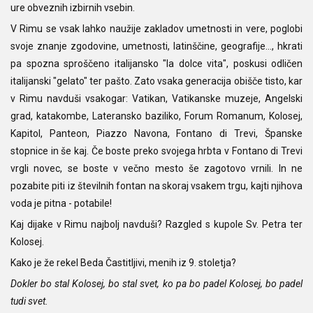
ure obveznih izbirnih vsebin.
V Rimu se vsak lahko naužije zakladov umetnosti in vere, poglobi
svoje znanje zgodovine, umetnosti, latinščine, geografije..., hkrati
pa spozna sproščeno italijansko "la dolce vita", poskusi odličen
italijanski "gelato" ter pašto. Zato vsaka generacija obišče tisto, kar
v Rimu navduši vsakogar: Vatikan, Vatikanske muzeje, Angelski
grad, katakombe, Lateransko baziliko, Forum Romanum, Kolosej,
Kapitol, Panteon, Piazzo Navona, Fontano di Trevi, Španske
stopnice in še kaj. Če boste preko svojega hrbta v Fontano di Trevi
vrgli novec, se boste v večno mesto še zagotovo vrnili. In ne
pozabite piti iz številnih fontan na skoraj vsakem trgu, kajti njihova
voda je pitna - potabile!
Kaj dijake v Rimu najbolj navduši? Razgled s kupole Sv. Petra ter
Kolosej.
Kako je že rekel Beda Častitljivi, menih iz 9. stoletja?
Dokler bo stal Kolosej, bo stal svet, ko pa bo padel Kolosej, bo padel
tudi svet.