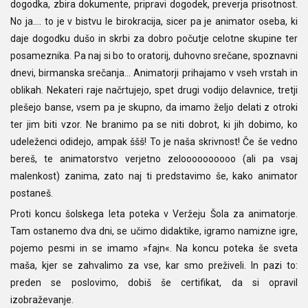
dogodka, zbira dokumente, pripravi dogodek, preverja prisotnost.
No ja…. to je v bistvu le birokracija, sicer pa je animator oseba, ki
daje dogodku dušo in skrbi za dobro počutje celotne skupine ter
posameznika. Pa naj si bo to oratorij, duhovno srečane, spoznavni
dnevi, birmanska srečanja... Animatorji prihajamo v vseh vrstah in
oblikah. Nekateri raje načrtujejo, spet drugi vodijo delavnice, tretji
plešejo banse, vsem pa je skupno, da imamo željo delati z otroki
ter jim biti vzor. Ne branimo pa se niti dobrot, ki jih dobimo, ko
udeleženci odidejo, ampak ššš! To je naša skrivnost! Če še vedno
bereš, te animatorstvo verjetno zeloooooooooo (ali pa vsaj
malenkost) zanima, zato naj ti predstavimo še, kako animator
postaneš.
Proti koncu šolskega leta poteka v Veržeju Šola za animatorje.
Tam ostanemo dva dni, se učimo didaktike, igramo namizne igre,
pojemo pesmi in se imamo »fajn«. Na koncu poteka še sveta
maša, kjer se zahvalimo za vse, kar smo preživeli. In pazi to:
preden se poslovimo, dobiš še certifikat, da si opravil
izobraževanje.