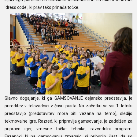
'dress code', ki prav tako prinaša točke.
Glavno dogajanje, ki ga GAMSOVANJE dejansko predstavlja, je
prireditev v telovadnici v času pusta. Na začetku se vsi 1. letniki
predstavijo (predstavitev mora biti vezana na temo), sledijo
tekmovalne igre. Razred, ki pripravlja gamsovanje, je zadolžen za
pripravo iger, vmesne točke, tehniko, razvedrilni program.
Fazančki, ki na gamsovanju zmagajo, si priborijo čast, da so