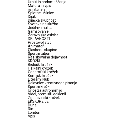
Urniki in nadomeščanja
Matura in vpis
na fakultete
Spletne učilnice
Dijaki
Dijaška skupnost
Svetovalna služba
Jedilnik malica
Gamsovanje
Zdravniška oskrba
DEJAVNOSTI
Prostovoljstvo
Animatorji
Glasbene skupine
Športni tabori
Raziskovalna dejavnost
KROŽKI
Biološki krožek
Fizikalni krožek
Geografski krožek
Kemijski krožek
Literarni klub
Delavnice kreativnega pisanja
Športni krožki
Urice za astronomijo
Videl, premislil, odklenil
Zgodovinski krožek
EKSKURZIJE
Dunaj
Rim
London
Vpis