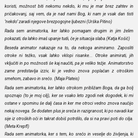
koristi, možnost biti nekomu nekdo, ki mu je mar brez zahtev in
pričakovanj, saj vem, da je nad nami Bog, ki nam je vsak dan tisti
''nekdo'' zaradi njegove brezpogojne ljubezni (Urška Pitino)
Rada sem animatorka, ker lahko pomagam drugim in jim želim
pokazati; da lahko imaš upanje tudi, če je situacija slaba.(Katja Košič)
Beseda animator nakazuje na to, da nekoga animiramo. Zaposliti
otroke ni težko, vsak lahko vklopi risanke... Otroke animirati, jih
vključiti in po možnosti še kaj naučiti, pa je veliko težje. Animatorstvo
zame predstavlja izziv, ki je vedno znova poplačan z otroškim
smehom, zabavo in srečo. (Maja Plateis)
Rada sem animatorka, ker lahko otrokom približam Boga, da ga bolj
spoznajo (to je moj cilj), ker se vsako leto zgodi nek dogodek, ki mi
ostane v spominu še dalj časa in ker me otroci vedno znova naučijo
nekaj novega. Še dodaten plus je sreča in razigranost, ki po navadi kar
sije iz otroških oči in takrat dobiš potrdilo, da si na pravi poti do cilja.
(Meta Krepfl)
Rada sem animatorka, ker s tem, ko srečo in veselje do življenja, ki