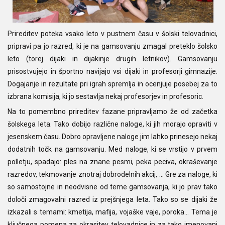
Prireditev poteka vsako leto v pustnem času v šolski telovadnici,
pripravi pa jo razred, ki je na gamsovanju zmagal preteklo šolsko
leto (torej dijaki in dijakinje drugih letnikov). Gamsovanju
prisostvujejo in športno navijajo vsi dijaki in profesorji gimnazije.
Dogajanje in rezultate pri igrah spremlja in ocenjuje posebej za to
izbrana komisija, ki jo sestavlja nekaj profesorjev in profesoric.
Na to pomembno prireditev fazane pripravljamo že od začetka
šolskega leta. Tako dobijo različne naloge, ki jih morajo opraviti v
jesenskem času. Dobro opravljene naloge jim lahko prinesejo nekaj
dodatnih točk na gamsovanju. Med naloge, ki se vrstijo v prvem
polletju, spadajo: ples na znane pesmi, peka peciva, okraševanje
razredov, tekmovanje znotraj dobrodelnih akcij, ... Gre za naloge, ki
so samostojne in neodvisne od teme gamsovanja, ki jo prav tako
določi zmagovalni razred iz prejšnjega leta. Tako so se dijaki že
izkazali s temami: kmetija, mafija, vojaške vaje, poroka... Tema je
ključnega pomena za okrasitev telovadnice in za tako imenovani