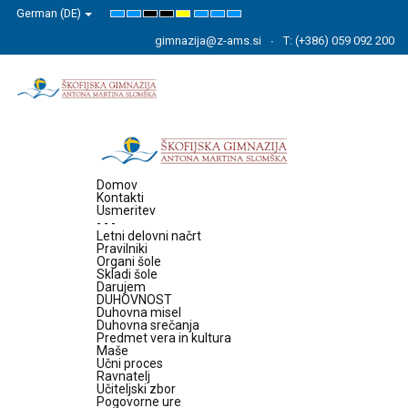
German (DE)
Default
Night
High
High
High
Set
Set
Set
mode
mode
Contrast
Contrast
Contrast
Smaller
Default
Larger
Black
Black
Yellow
Font
Font
Font
gimnazija@z-ams.si
T: (+386) 059 092 200
White
Yellow
Black
mode
mode
mode
Domov
Kontakti
Usmeritev
- - -
Letni delovni načrt
Pravilniki
Organi šole
Skladi šole
Darujem
DUHOVNOST
Duhovna misel
Duhovna srečanja
Predmet vera in kultura
Maše
Učni proces
Ravnatelj
Učiteljski zbor
Pogovorne ure