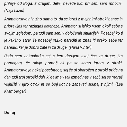
prihaja od Boga, z drugimi deliš, nevede tudi pri sebi sam množiš.
(Naja Lazič)
Animatorstvo ni nujno samo to, da se igraš z majhnimi otroki banse in
pripravljaš ter razlagaš kateheze. Animator si lahko vsem okoli sebe s
svojim zgledom, pa tudi sam sebi v določenih situacijah. Posebej ko ti
je kakšno stvar še posebej težko narediti in znaš iti preko sebe ter
narediš, kar je dobro zate in za druge. (Hana Vinter)
Rada sem animatorka saj s tem darujem svoj čas za druge, jim
pomagam, če rabijo pomoč ali pa se samo igram z otroki.
Animatorstvo je nekaj posebnega, saj če si obkrožen z otroki pride na
dan tudi tvoj otroški duh, ki ga ima vsak izmed nas v sebi, saj se moraš
vključiti v igro otrok in se bolj kot ne zabavati skupaj z njimi. (Lea
Kramberger)
Dunaj