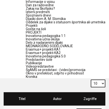
Informacije o vpisu
Dan za radovedne
Zakaj na Škofijsko?
Izbirni predmeti
Spoznavni dnevi
Dijaški dom A. M. Slomška
Oddelek za dijake s statusom športnika ali umetnika
Projekti
Gostje na šoli
PROJEKTI
Inovativna pedagogika 1:1
Inovativna učna okolja
Delo z nadarjenimi dijaki
MEDNARODNO SODELOVANJE
Erasmus+ projekti KA1
Erasmus+ projekti KA2
Inovativna pedagogika 5.0
Predstavitev šole
Publikacije
Videopredstavitve
ŠgAMS se predstavi - (video)promocija
Okno v preteklost, odprto v prihodnost
Kronika
Titel
Autor
Zugriffe