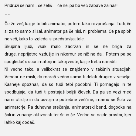
Pridruži se nam… če želiš….. če ne, pa bo več zabave za nas!
----
Če že veš, kaj je to biti animator, potem tako ni vprašanja. Tudi, če
si za to samo slišal, animator pa še nisi, ni problema. Če pa sploh
ne veš, kako to izgleda, si predstavljaj tole:
Skupina ljudi, vsak malo zadržan in se ne briga za
druge, neprijetno vzdušje in nikomur se nič ne da... Potem pa se
spogledaš s soanimatorji in takoj veste, kaj je treba narediti.
Ni vedno tako, a velikokrat se znajdemo v takšnih situacijah.
Vendar ne misli, da moraš vedno samo ti delati drugim v veselje.
Kasneje spoznaš, da so tudi tebi podobni. Ti pomagajo in te
spodbujajo, da tudi ti postajaš boljši človek. Da pa se vezi med
nami utrdijo in da usvojimo potrebne veščine, imamo še Šolo za
animatorje. Pa duhovna srečanja, animatorski bend, dogodke na
šoli in zunanje aktivnosti ter še in še. Vedno se najde prostor, kjer
lahko kaj dodaš.