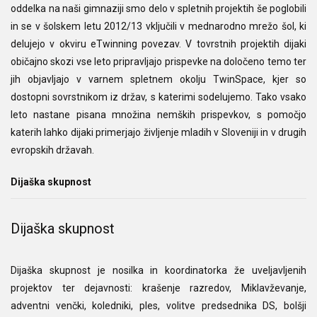
oddelka na naši gimnaziji smo delo v spletnih projektih še poglobili
in se v šolskem letu 2012/13 vključili v mednarodno mrežo šol, ki
delujejo v okviru eTwinning povezav. V tovrstnih projektih dijaki
običajno skozi vse leto pripravljajo prispevke na določeno temo ter
jih objavljajo v varnem spletnem okolju TwinSpace, kjer so
dostopni sovrstnikom iz držav, s katerimi sodelujemo. Tako vsako
leto nastane pisana množina nemških prispevkov, s pomočjo
katerih lahko dijaki primerjajo življenje mladih v Sloveniji in v drugih
evropskih državah.
Dijaška skupnost
Dijaška skupnost
Dijaška skupnost je nosilka in koordinatorka že uveljavljenih
projektov ter dejavnosti: krašenje razredov, Miklavževanje,
adventni venčki, koledniki, ples, volitve predsednika DS, bolšji