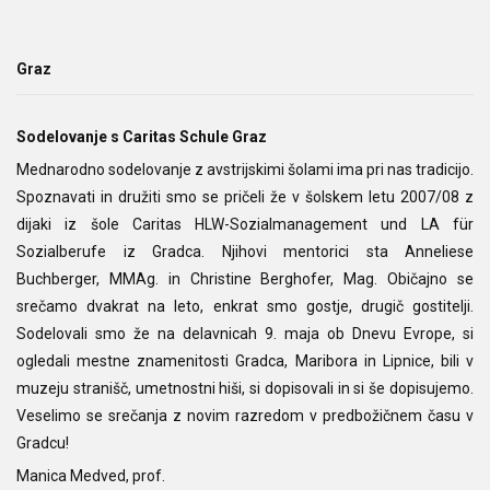
Graz
Sodelovanje s Caritas Schule Graz
Mednarodno sodelovanje z avstrijskimi šolami ima pri nas tradicijo.
Spoznavati in družiti smo se pričeli že v šolskem letu 2007/08 z
dijaki iz šole Caritas HLW-Sozialmanagement und LA für
Sozialberufe iz Gradca. Njihovi mentorici sta Anneliese
Buchberger, MMAg. in Christine Berghofer, Mag. Običajno se
srečamo dvakrat na leto, enkrat smo gostje, drugič gostitelji.
Sodelovali smo že na delavnicah 9. maja ob Dnevu Evrope, si
ogledali mestne znamenitosti Gradca, Maribora in Lipnice, bili v
muzeju stranišč, umetnostni hiši, si dopisovali in si še dopisujemo.
Veselimo se srečanja z novim razredom v predbožičnem času v
Gradcu!
Manica Medved, prof.