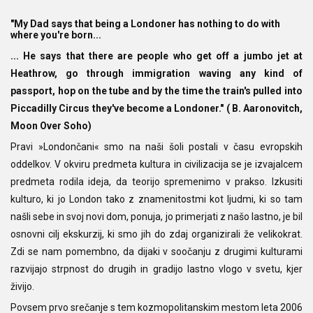
"My Dad says that being a Londoner has nothing to do with
where you're born...
... He says that there are people who get off a jumbo jet at
Heathrow, go through immigration waving any kind of
passport, hop on the tube and by the time the train's pulled into
Piccadilly Circus they've become a Londoner." ( B. Aaronovitch,
Moon Over Soho)
Pravi »Londončani« smo na naši šoli postali v času evropskih
oddelkov. V okviru predmeta kultura in civilizacija se je izvajalcem
predmeta rodila ideja, da teorijo spremenimo v prakso. Izkusiti
kulturo, ki jo London tako z znamenitostmi kot ljudmi, ki so tam
našli sebe in svoj novi dom, ponuja, jo primerjati z našo lastno, je bil
osnovni cilj ekskurzij, ki smo jih do zdaj organizirali že velikokrat.
Zdi se nam pomembno, da dijaki v soočanju z drugimi kulturami
razvijajo strpnost do drugih in gradijo lastno vlogo v svetu, kjer
živijo.
Povsem prvo srečanje s tem kozmopolitanskim mestom leta 2006