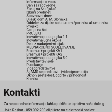
Informacije o vpisu
Dan za radovedne
Zakaj na Škofijsko?
Izbirni predmeti
Spoznavni dnevi
Dijaški dom A. M. Slomška
Oddelek za dijake s statusom športnika ali umetnika
Projekti
Gostje na šoli
PROJEKTI
Inovativna pedagogika 1:1
Inovativna učna okolja
Delo z nadarjenimi dijaki
MEDNARODNO SODELOVANJE
Erasmus+ projekti KA1
Erasmus+ projekti KA2
Inovativna pedagogika 5.0
Predstavitev šole
Publikacije
Videopredstavitve
ŠgAMS se predstavi - (video)promocija
Okno v preteklost, odprto v prihodnost
Kronika
Kontakti
Za neposredne informacije lahko pokličete tajništvo naše šole: g.
Jože Roškar - 059 092 200 ali pišete na elektronski naslov: