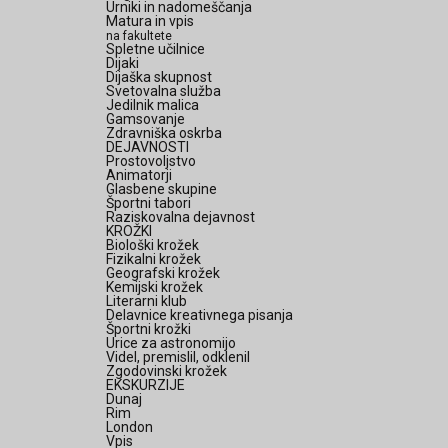
Urniki in nadomeščanja
Matura in vpis
na fakultete
Spletne učilnice
Dijaki
Dijaška skupnost
Svetovalna služba
Jedilnik malica
Gamsovanje
Zdravniška oskrba
DEJAVNOSTI
Prostovoljstvo
Animatorji
Glasbene skupine
Športni tabori
Raziskovalna dejavnost
KROŽKI
Biološki krožek
Fizikalni krožek
Geografski krožek
Kemijski krožek
Literarni klub
Delavnice kreativnega pisanja
Športni krožki
Urice za astronomijo
Videl, premislil, odklenil
Zgodovinski krožek
EKSKURZIJE
Dunaj
Rim
London
Vpis