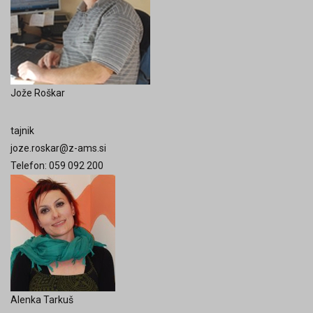
Jože Roškar
tajnik
joze.roskar@z-ams.si
Telefon: 059 092 200
Alenka Tarkuš