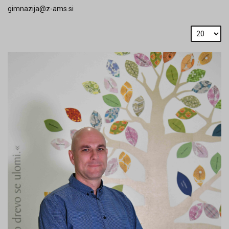
gimnazija@z-ams.si