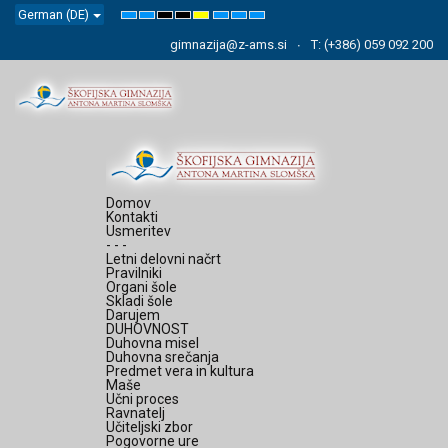
German (DE)
Default
Night
High
High
High
Set
Set
Set
mode
mode
Contrast
Contrast
Contrast
Smaller
Default
Larger
Black
Black
Yellow
Font
Font
Font
gimnazija@z-ams.si
T: (+386) 059 092 200
White
Yellow
Black
mode
mode
mode
Domov
Kontakti
Usmeritev
- - -
Letni delovni načrt
Pravilniki
Organi šole
Skladi šole
Darujem
DUHOVNOST
Duhovna misel
Duhovna srečanja
Predmet vera in kultura
Maše
Učni proces
Ravnatelj
Učiteljski zbor
Pogovorne ure