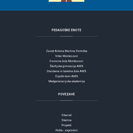
PEDAGOŠKE
ENOTE
Zavod Antona Martina Slomška
Vrtec Montessori
Osnovna šola Montessori
Škofijska gimnazija AMS
Glasbena in baletna šola AMS
Dijaški dom AMS
Medgeneracijska akademija
POVEZAVE
Vikariat
Skalina
Projekti
Pošta - zaposleni