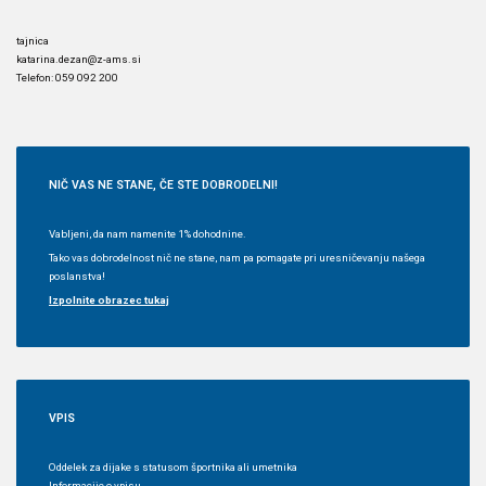
tajnica
katarina.dezan@z-ams.si
Telefon: 059 092 200
NIČ
VAS NE STANE, ČE STE DOBRODELNI!
Vabljeni, da nam namenite 1% dohodnine.
Tako vas dobrodelnost nič ne stane, nam pa pomagate pri uresničevanju našega
poslanstva!
Izpolnite obrazec tukaj
VPIS
Oddelek za dijake s statusom športnika ali umetnika
Informacije o vpisu