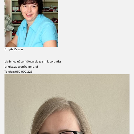
Brigita Žaucer
skrbnica učbeniškega sklada in laborantka
brigita.zaucer@z-ams.si
Telefon: 059 092 223