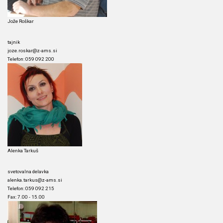
Jože Roškar
tajnik
joze.roskar@z-ams.si
Telefon: 059 092 200
Alenka Tarkuš
svetovalna delavka
alenka.tarkus@z-ams.si
Telefon: 059 092 215
Fax: 7.00 - 15.00