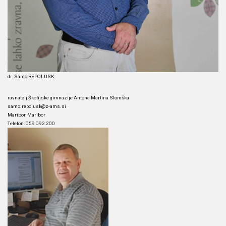
dr. Samo REPOLUSK
ravnatelj Škofijske gimnazije Antona Martina Slomška
samo.repolusk@z-ams.si
Maribor, Maribor
Telefon: 059 092 200