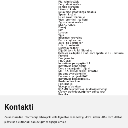
Fizikalni krožek
Geografski krožek
Kemijski krožek
Literarni klub
Delavnice kreativnega pisanja
Športni krožki
Urice za astronomijo
Videl, premislil, odklenil
Zgodovinski krožek
EKSKURZIJE
Dunaj
Rim
London
Vpis
Informacije o vpisu
Dan za radovedne
Zakaj na Škofijsko?
Izbirni predmeti
Spoznavni dnevi
Dijaški dom A. M. Slomška
Oddelek za dijake s statusom športnika ali umetnika
Projekti
Gostje na šoli
PROJEKTI
Inovativna pedagogika 1:1
Inovativna učna okolja
Delo z nadarjenimi dijaki
MEDNARODNO SODELOVANJE
Erasmus+ projekti KA1
Erasmus+ projekti KA2
Inovativna pedagogika 5.0
Predstavitev šole
Publikacije
Videopredstavitve
ŠgAMS se predstavi - (video)promocija
Okno v preteklost, odprto v prihodnost
Kronika
Kontakti
Za neposredne informacije lahko pokličete tajništvo naše šole: g. Jože Roškar - 059 092 200 ali
pišete na elektronski naslov:
gimnazija@z-ams.si