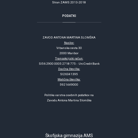
Stran ZAMS 2013-2018
PODATKI
ZAVOD ANTONA MARTINA SLOMŠKA
Naslov:
Vrbanska cesta 30
2000 Maribor
Transakcijski račun:
SI56 2900 0005 2718 775 - UniCredit Bank
Davčna številka:
SI26341395
Matična številka:
5921449000
Politika varstva osebnih podatkov na
Zavodu Antona Martina Slomška
Škofijska gimnazija AMS