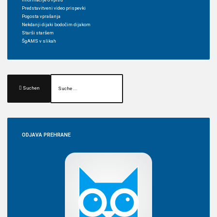
Predstavitveni video prispevki
Pogosta vprašanja
Nekdanji dijaki bodočim dijakom
Starši staršem
ŠgAMS v slikah
Suchen
ODJAVA
PREHRANE