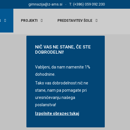
gimnazija@z-ams.si
T: (+386) 059 092 200
S
PROJEKTI
PREDSTAVITEV ŠOLE
NIČ
VAS NE STANE, ČE STE
DOBRODELNI!
Vabljeni, da nam namenite 1%
dohodnine.
Tako vas dobrodelnost nič ne
stane, nam pa pomagate pri
uresničevanju našega
poslanstva!
Izpolnite obrazec tukaj