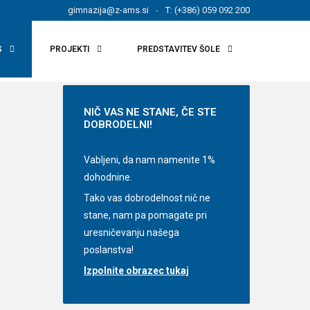
gimnazija@z-ams.si
T: (+386) 059 092 200
S
PROJEKTI
PREDSTAVITEV ŠOLE
NIČ
VAS NE STANE, ČE STE
DOBRODELNI!
Vabljeni, da nam namenite 1%
dohodnine.
Tako vas dobrodelnost nič ne
stane, nam pa pomagate pri
uresničevanju našega
poslanstva!
Izpolnite obrazec tukaj