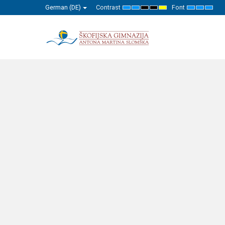
German (DE)
Contrast
Font
Default
Night
High
High
High
Set
Set
Set
mode
mode
Contrast
Contrast
Contrast
Smaller
Default
Large
Black
Black
Yellow
Font
Font
Font
White
Yellow
Black
mode
mode
mode