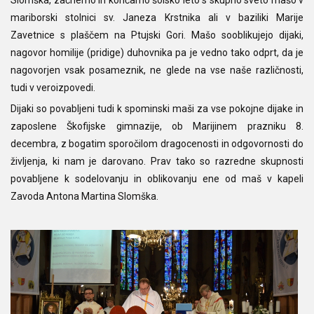
mariborski stolnici sv. Janeza Krstnika ali v baziliki Marije
Zavetnice s plaščem na Ptujski Gori. Mašo sooblikujejo dijaki,
nagovor homilije (pridige) duhovnika pa je vedno tako odprt, da je
nagovorjen vsak posameznik, ne glede na vse naše različnosti,
tudi v veroizpovedi.
Dijaki so povabljeni tudi k spominski maši za vse pokojne dijake in
zaposlene Škofijske gimnazije, ob Marijinem prazniku 8.
decembra, z bogatim sporočilom dragocenosti in odgovornosti do
življenja, ki nam je darovano. Prav tako so razredne skupnosti
povabljene k sodelovanju in oblikovanju ene od maš v kapeli
Zavoda Antona Martina Slomška.