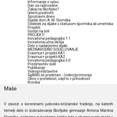
Informacije o vpisu
Dan za radovedne
Zakaj na Škofijsko?
Izbirni predmeti
Spoznavni dnevi
Dijaški dom A. M. Slomška
Oddelek za dijake s statusom športnika ali umetnika
Projekti
Gostje na šoli
PROJEKTI
Inovativna pedagogika 1:1
Inovativna učna okolja
Delo z nadarjenimi dijaki
MEDNARODNO SODELOVANJE
Erasmus+ projekti KA1
Erasmus+ projekti KA2
Inovativna pedagogika 5.0
Predstavitev šole
Publikacije
Videopredstavitve
ŠgAMS se predstavi - (video)promocija
Okno v preteklost, odprto v prihodnost
Kronika
Maše
V zavezi s koreninami judovsko-krščanske tradicije, na katerih
temelji delo in izobraževanje Škofijske gimnazije Antona Martina
Slomška, začnemo in končamo šolsko leto s skupno sveto mašo v