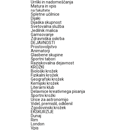
Urniki in nadomeščanja
Matura in vpis
na fakultete
Spletne učilnice
Dijaki
Dijaška skupnost
Svetovalna služba
Jedilnik malica
Gamsovanje
Zdravniška oskrba
DEJAVNOSTI
Prostovoljstvo
Animatorji
Glasbene skupine
Športni tabori
Raziskovalna dejavnost
KROŽKI
Biološki krožek
Fizikalni krožek
Geografski krožek
Kemijski krožek
Literarni klub
Delavnice kreativnega pisanja
Športni krožki
Urice za astronomijo
Videl, premislil, odklenil
Zgodovinski krožek
EKSKURZIJE
Dunaj
Rim
London
Vpis