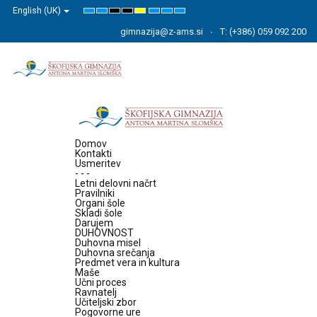
English (UK)
Default
Night
High
High
High
Set
Set
Set
mode
mode
Contrast
Contrast
Contrast
Smaller
Default
Larger
Black
Black
Yellow
Font
Font
Font
gimnazija@z-ams.si
T: (+386) 059 092 200
White
Yellow
Black
mode
mode
mode
Domov
Kontakti
Usmeritev
- - -
Letni delovni načrt
Pravilniki
Organi šole
Skladi šole
Darujem
DUHOVNOST
Duhovna misel
Duhovna srečanja
Predmet vera in kultura
Maše
Učni proces
Ravnatelj
Učiteljski zbor
Pogovorne ure