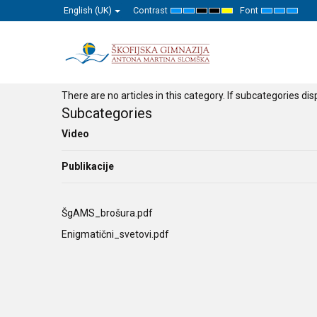
English (UK)
Contrast
Font
Default
Night
High
High
High
Set
Set
Set
mode
mode
Contrast
Contrast
Contrast
Smaller
Default
Larger
Black
Black
Yellow
Font
Font
Font
White
Yellow
Black
mode
mode
mode
There are no articles in this category. If subcategories di
Subcategories
Video
Publikacije
ŠgAMS_brošura.pdf
Enigmatični_svetovi.pdf