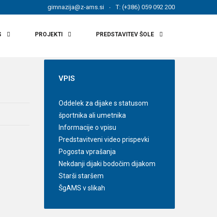
gimnazija@z-ams.si
T: (+386) 059 092 200
S
PROJEKTI
PREDSTAVITEV ŠOLE
VPIS
Oddelek za dijake s statusom
športnika ali umetnika
Informacije o vpisu
Predstavitveni video prispevki
Pogosta vprašanja
Nekdanji dijaki bodočim dijakom
Starši staršem
ŠgAMS v slikah