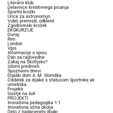
Literarni klub
Delavnice kreativnega pisanja
Športni krožki
Urice za astronomijo
Videl, premislil, odklenil
Zgodovinski krožek
EKSKURZIJE
Dunaj
Rim
London
Vpis
Informacije o vpisu
Dan za radovedne
Zakaj na Škofijsko?
Izbirni predmeti
Spoznavni dnevi
Dijaški dom A. M. Slomška
Oddelek za dijake s statusom športnika ali
umetnika
Projekti
Gostje na šoli
PROJEKTI
Inovativna pedagogika 1:1
Inovativna učna okolja
Delo z nadarjenimi dijaki