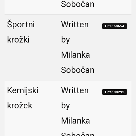
Sobočan
Športni
Written
Hits: 60654
krožki
by
Milanka
Sobočan
Kemijski
Written
Hits: 88292
krožek
by
Milanka
Sobočan