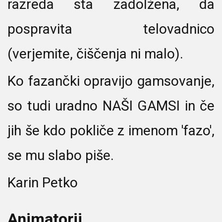
razreda sta zadolžena, da
pospravita telovadnico
(verjemite, čiščenja ni malo).
Ko fazančki opravijo gamsovanje,
so tudi uradno NAŠI GAMSI in če
jih še kdo pokliče z imenom 'fazo',
se mu slabo piše.
Karin Petko
Animatorji