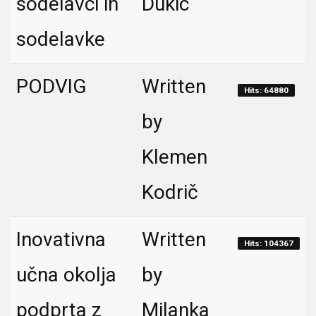
sodelavci in
Dukic
sodelavke
PODVIG
Written
Hits: 64880
by
Klemen
Kodrič
Inovativna
Written
Hits: 104367
učna okolja
by
podprta z
Milanka