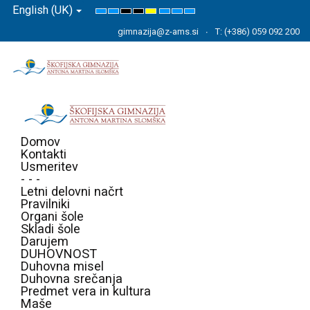
English (UK)
Default
Night
High
High
High
Set
Set
Set
mode
mode
Contrast
Contrast
Contrast
Smaller
Default
Larger
gimnazija@z-ams.si
T: (+386) 059 092 200
Black
Black
Yellow
Font
Font
Font
White
Yellow
Black
mode
mode
mode
Domov
Kontakti
Usmeritev
- - -
Letni delovni načrt
Pravilniki
Organi šole
Skladi šole
Darujem
DUHOVNOST
Duhovna misel
Duhovna srečanja
Predmet vera in kultura
Maše