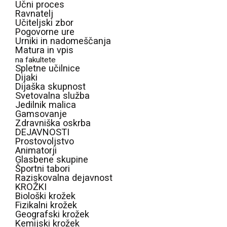
Učni proces
Ravnatelj
Učiteljski zbor
Pogovorne ure
Urniki in nadomeščanja
Matura in vpis
na fakultete
Spletne učilnice
Dijaki
Dijaška skupnost
Svetovalna služba
Jedilnik malica
Gamsovanje
Zdravniška oskrba
DEJAVNOSTI
Prostovoljstvo
Animatorji
Glasbene skupine
Športni tabori
Raziskovalna dejavnost
KROŽKI
Biološki krožek
Fizikalni krožek
Geografski krožek
Kemijski krožek