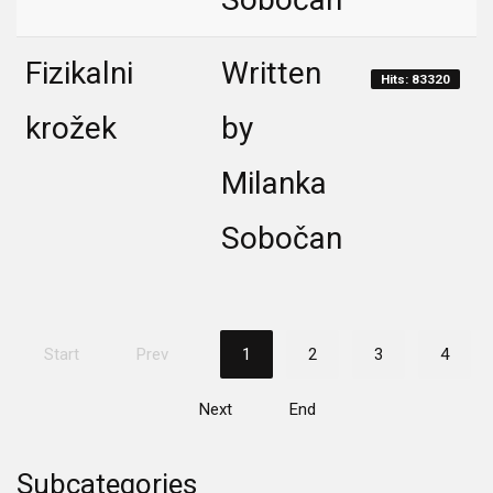
Fizikalni
Written
Hits: 83320
krožek
by
Milanka
Sobočan
Start
Prev
1
2
3
4
Next
End
Subcategories