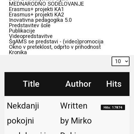
MEDNARODNO SODELOVANJE
Erasmus+ projekti KA1
Erasmus+ projekti KA2
Inovativna pedagogika 5.0
Predstavitev šole
Publikacije
Videopredstavitve
ŠgAMS se predstavi - (video)promocija
Okno v preteklost, odprto v prihodnost
Kronika
Title
Author
Hits
Nekdanji
Written
Hits: 17874
pokojni
by Mirko