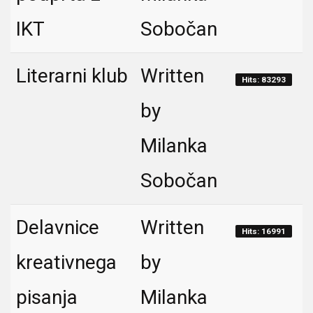
IKT
Sobočan
Literarni klub
Written
Hits: 83293
by
Milanka
Sobočan
Delavnice
Written
Hits: 16991
kreativnega
by
pisanja
Milanka