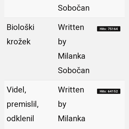
Sobočan
Biološki
Written
Hits: 75164
krožek
by
Milanka
Sobočan
Videl,
Written
Hits: 64152
premislil,
by
odklenil
Milanka