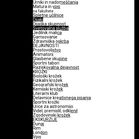
Urniki in nadomeščanja
Matura in vpis
na fakultete
Spletne učilnice
Dijaki
Dijaška skupnost
Svetovalna služba
Jedilnik malica
Gamsovanje
Zdravniška oskrba
DEJAVNOSTI
Prostovoljstvo
Animatorji
Glasbene skupine
Športni tabori
Raziskovalna dejavnost
KROŽKI
Biološki krožek
Fizikalni krožek
Geografski krožek
Kemijski krožek
Literarni klub
Delavnice kreativnega pisanja
Športni krožki
Urice za astronomijo
Videl, premislil, odklenil
Zgodovinski krožek
EKSKURZIJE
Dunaj
Rim
London
Vpis