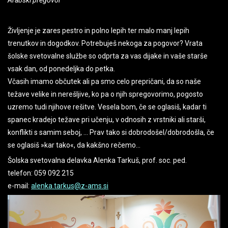
Življenje je zares pestro in polno lepih ter malo manj lepih
trenutkov in dogodkov. Potrebuješ nekoga za pogovor? Vrata
šolske svetovalne službe so odprta za vas dijake in vaše starše
vsak dan, od ponedeljka do petka.
Včasih imamo občutek ali pa smo celo prepričani, da so naše
težave velike in nerešljive, ko pa o njih spregovorimo, pogosto
uzremo tudi njihove rešitve. Vesela bom, če se oglasiš, kadar ti
spanec kradejo težave pri učenju, v odnosih z vrstniki ali starši,
konflikti s samim seboj, ... Prav tako si dobrodošel/dobrodošla, če
se oglasiš »kar tako«, da kakšno rečemo...
Šolska svetovalna delavka Alenka Tarkuš, prof. soc. ped.
telefon: 059 092 215
e-mail:
alenka.tarkus@z-ams.si