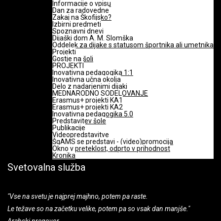
Informacije o vpisu
Dan za radovedne
Zakaj na Škofijsko?
Izbirni predmeti
Spoznavni dnevi
Dijaški dom A. M. Slomška
Oddelek za dijake s statusom športnika ali umetnika
Projekti
Gostje na šoli
PROJEKTI
Inovativna pedagogika 1:1
Inovativna učna okolja
Delo z nadarjenimi dijaki
MEDNARODNO SODELOVANJE
Erasmus+ projekti KA1
Erasmus+ projekti KA2
Inovativna pedagogika 5.0
Predstavitev šole
Publikacije
Videopredstavitve
ŠgAMS se predstavi - (video)promocija
Okno v preteklost, odprto v prihodnost
Kronika
Svetovalna služba
"Vse na svetu je najprej majhno, potem pa raste.
Le težave so na začetku velike, potem pa so vsak dan manjše."
Arabski pregovor