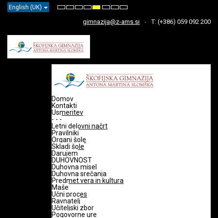
English (UK)
Default
Night
High
High
High
Set
Set
Set
mode
mode
Contrast
Contrast
Contrast
Smaller
Default
Larger
Black
Black
Yellow
Font
Font
Font
gimnazija@z-ams.si
T: (+386) 059 092 200
White
Yellow
Black
mode
mode
mode
Domov
Kontakti
Usmeritev
- - -
Letni delovni načrt
Pravilniki
Organi šole
Skladi šole
Darujem
DUHOVNOST
Duhovna misel
Duhovna srečanja
Predmet vera in kultura
Maše
Učni proces
Ravnatelj
Učiteljski zbor
Pogovorne ure