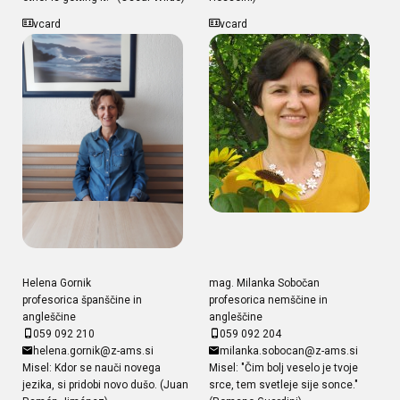
vcard
vcard
Helena Gornik
mag. Milanka Sobočan
profesorica španščine in
profesorica nemščine in
angleščine
angleščine
059 092 210
059 092 204
helena.gornik@z-ams.si
milanka.sobocan@z-ams.si
Misel: Kdor se nauči novega
Misel: "Čim bolj veselo je tvoje
jezika, si pridobi novo dušo. (Juan
srce, tem svetleje sije sonce."