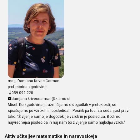
mag. Damjana Krivec Čarman
profesorica zgodovine
059 092 220
damjana.kriveccarman@z-ams.si
Misel: Ko zgodovinarji razmišljamo o dogodkih v preteklosti, se
sprašujemo po vzrokih in posledicah. Pesnik pa tudi za sedanjost pravi
tako: "Življenje samo je dogodek, je vzrok in je posledica. Bodimo
najvrednejša posledica in naj nam bo življenje samo najboljši vzrok."
Aktiv učiteljev matematike in naravoslovja