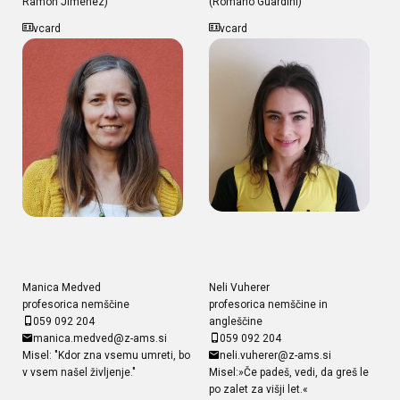
Ramón Jiménez)
(Romano Guardini)
vcard
vcard
Manica Medved
Neli Vuherer
profesorica nemščine
profesorica nemščine in
059 092 204
angleščine
manica.medved@z-ams.si
059 092 204
Misel: "Kdor zna vsemu umreti, bo
neli.vuherer@z-ams.si
v vsem našel življenje."
Misel:»Če padeš, vedi, da greš le
po zalet za višji let.«