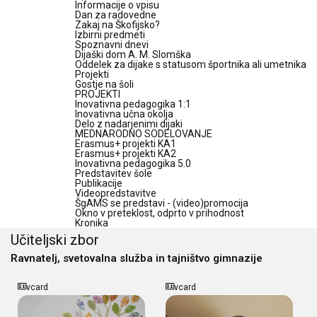
Informacije o vpisu
Dan za radovedne
Zakaj na Škofijsko?
Izbirni predmeti
Spoznavni dnevi
Dijaški dom A. M. Slomška
Oddelek za dijake s statusom športnika ali umetnika
Projekti
Gostje na šoli
PROJEKTI
Inovativna pedagogika 1:1
Inovativna učna okolja
Delo z nadarjenimi dijaki
MEDNARODNO SODELOVANJE
Erasmus+ projekti KA1
Erasmus+ projekti KA2
Inovativna pedagogika 5.0
Predstavitev šole
Publikacije
Videopredstavitve
ŠgAMS se predstavi - (video)promocija
Okno v preteklost, odprto v prihodnost
Kronika
Učiteljski zbor
Ravnatelj, svetovalna služba in tajništvo gimnazije
vcard
vcard