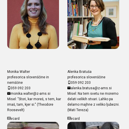
Monika Walter
Alenka Bratuša
profesorica slovenščine in
profesorica slovenščine
nemščine
059 092 203
059 092 203
alenka.bratusa@z-ams.si
monika.walter@z-ams.si
Misel: Na tem svetu ne moremo
Misel: "Stori, kar moreš, s tem, kar
delati velikih stvari. Lahko pa
imaš, tam, kjer si." (Theodore
delamo majhne z veliko ljubezni.
Roosevelt)
(Mati Tereza)
vcard
vcard