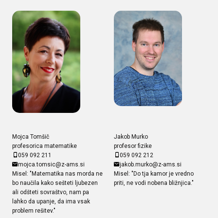
Mojca Tomšič
Jakob Murko
profesorica matematike
profesor fizike
059 092 211
059 092 212
mojca.tomsic@z-ams.si
jakob.murko@z-ams.si
Misel: "Matematika nas morda ne
Misel: "Do tja kamor je vredno
bo naučila kako sešteti ljubezen
priti, ne vodi nobena bližnjica."
ali odšteti sovraštvo, nam pa
lahko da upanje, da ima vsak
problem rešitev."