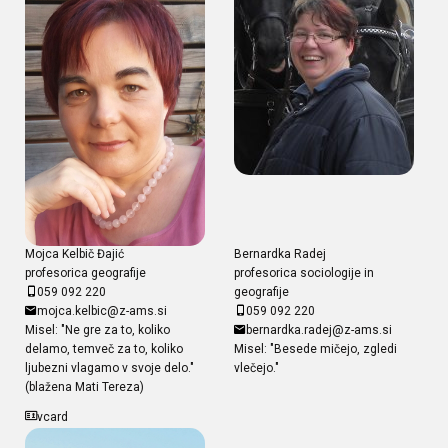
Mojca Kelbič Đajić
Bernardka Radej
profesorica geografije
profesorica sociologije in
059 092 220
geografije
mojca.kelbic@z-ams.si
059 092 220
Misel: "Ne gre za to, koliko
bernardka.radej@z-ams.si
delamo, temveč za to, koliko
Misel: "Besede mičejo, zgledi
ljubezni vlagamo v svoje delo."
vlečejo."
(blažena Mati Tereza)
vcard