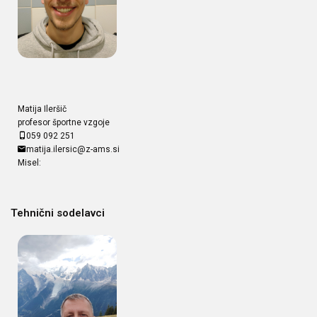
Matija Ileršič
profesor športne vzgoje
059 092 251
matija.ilersic@z-ams.si
Misel:
Tehnični sodelavci