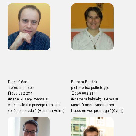
Tadej Kušar
Barbara Babšek
profesor glasbe
profesorica psihologije
059 092 234
059 092 214
tadej.kusar@z-ams.si
barbara.babsek@z-ams.si
Misel: "Glasba pričenja tam, kjer
Misel: "Omnia vincit amor -
končuje beseda." (Heinrich Heine)
Ljubezen vse premaga." (Ovidij)