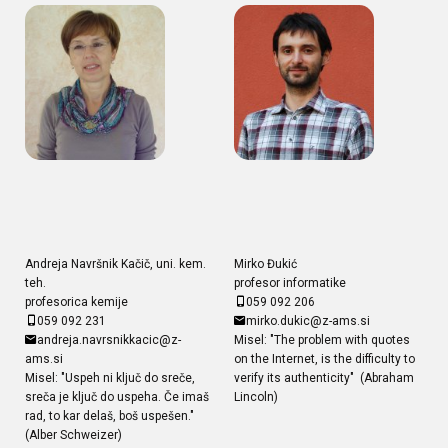
Andreja Navršnik Kačič, uni. kem.
Mirko Đukić
teh.
profesor informatike
profesorica kemije
059 092 206
059 092 231
mirko.dukic@z-ams.si
andreja.navrsnikkacic@z-
Misel: "The problem with quotes
ams.si
on the Internet, is the difficulty to
Misel: "Uspeh ni ključ do sreče,
verify its authenticity" (Abraham
sreča je ključ do uspeha. Če imaš
Lincoln)
rad, to kar delaš, boš uspešen."
(Alber Schweizer)