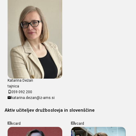
Katarina Dežan
tajnica
059 092 200
katarina.dezan@z-ams.si
Aktiv učiteljev družboslovja in slovenščine
vcard
vcard