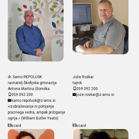
dr. Samo REPOLUSK
Jože Roškar
ravnatelj Škofijske gimnazije
tajnik
Antona Martina Slomška
059 092 200
059 092 200
joze.roskar@z-ams.si
samo.repolusk@z-ams.si
»Izobraževanje ni polnjenje
praznega vedra, ampak prižiganje
ognja.« (William Butler Yeats)
vcard
vcard