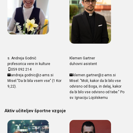
s. Andreja Godnič
Klemen Gartner
profesorica vere in kulture
duhovni asistent
059 092 214
andreja.godnic@z-ams.si
klemen.gartner@z-ams.si
Misel:"Da bi bila vsem vse" (1 Kor
Misel: "Moli, kakor da bi bilo vse
9,22).
odvisno od Boga, in delaj, kakor
da bi bilo vse odvisno od tebe." Po
sv. Ignaciju Lojolskemu
Aktiv učiteljev športne vzgoje