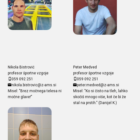
Nikola Bistrović
Peter Medved
profesor športne vzgoje
profesor športne vzgoje
059 092 251
059 092 251
nikola.bistrovic@z-ams.si
peter.medved@z-ams.si
Misel: "Brez močnega telesa ni
Misel: "Ko si čisto na tleh, lahko
močne glave!"
skočiš mnogo više, kot če bi že
stal na prstih." (Danijel K.)