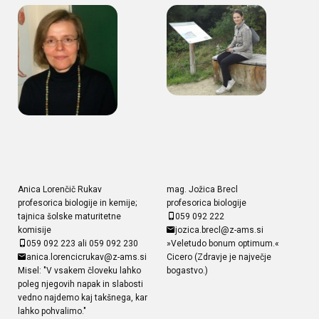
Anica Lorenčič Rukav
mag. Jožica Brecl
profesorica biologije in kemije;
profesorica biologije
tajnica šolske maturitetne
059 092 222
komisije
jozica.brecl@z-ams.si
059 092 223 ali 059 092 230
»Veletudo bonum optimum.«
anica.lorencicrukav@z-ams.si
Cicero (Zdravje je največje
Misel: "V vsakem človeku lahko
bogastvo.)
poleg njegovih napak in slabosti
vedno najdemo kaj takšnega, kar
lahko pohvalimo."