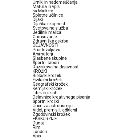
Urniki in nadomeščanja
Matura in vpis
na fakultete
Spletne učilnice
Dijaki
Dijaška skupnost
Svetovalna služba
Jedilnik malica
Gamsovanje
Zdravniška oskrba
DEJAVNOSTI
Prostovoljstvo
Animatorji
Glasbene skupine
Športni tabori
Raziskovalna dejavnost
KROŽKI
Biološki krožek
Fizikalni krožek
Geografski krožek
Kemijski krožek
Literarni klub
Delavnice kreativnega pisanja
Športni krožki
Urice za astronomijo
Videl, premislil, odklenil
Zgodovinski krožek
EKSKURZIJE
Dunaj
Rim
London
Vpis