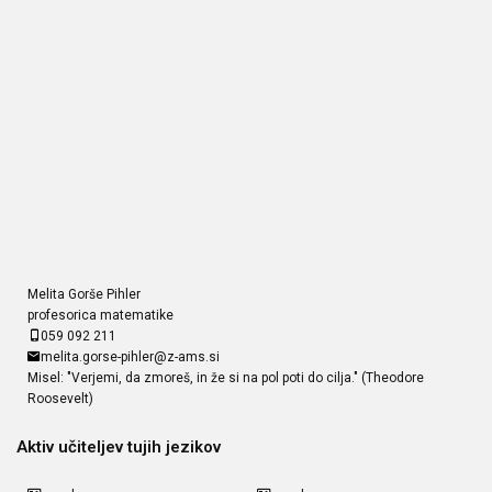
Melita Gorše Pihler
profesorica matematike
059 092 211
melita.gorse-pihler@z-ams.si
Misel: "Verjemi, da zmoreš, in že si na pol poti do cilja." (Theodore
Roosevelt)
Aktiv učiteljev tujih jezikov