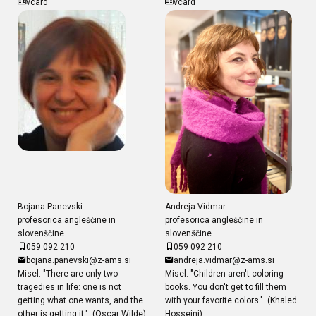
vcard
vcard
Bojana Panevski
Andreja Vidmar
profesorica angleščine in
profesorica angleščine in
slovenščine
slovenščine
059 092 210
059 092 210
bojana.panevski@z-ams.si
andreja.vidmar@z-ams.si
Misel: "There are only two
Misel: "Children aren't coloring
tragedies in life: one is not
books. You don't get to fill them
getting what one wants, and the
with your favorite colors." (Khaled
other is getting it." (Oscar Wilde)
Hosseini)