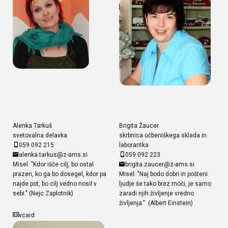
Alenka Tarkuš
Brigita Žaucer
svetovalna delavka
skrbnica učbeniškega sklada in
059 092 215
laborantka
alenka.tarkus@z-ams.si
059 092 223
Misel: "Kdor išče cilj, bo ostal
brigita.zaucer@z-ams.si
prazen, ko ga bo dosegel, kdor pa
Misel: "Naj bodo dobri in pošteni
najde pot, bo cilj vedno nosil v
ljudje še tako brez moči, je samo
sebi." (Nejc Zaplotnik)
zaradi njih življenje vredno
življenja." (Albert Einstein)
vcard