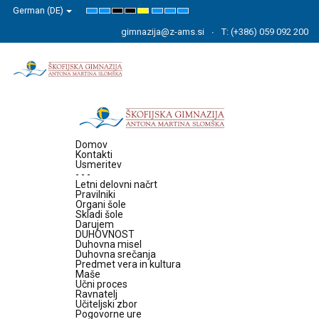
German (DE)
Default
Night
High
High
High
Set
Set
Set
mode
mode
Contrast
Contrast
Contrast
Smaller
Default
Larger
Black
Black
Yellow
Font
Font
Font
gimnazija@z-ams.si
T: (+386) 059 092 200
White
Yellow
Black
mode
mode
mode
Domov
Kontakti
Usmeritev
- - -
Letni delovni načrt
Pravilniki
Organi šole
Skladi šole
Darujem
DUHOVNOST
Duhovna misel
Duhovna srečanja
Predmet vera in kultura
Maše
Učni proces
Ravnatelj
Učiteljski zbor
Pogovorne ure