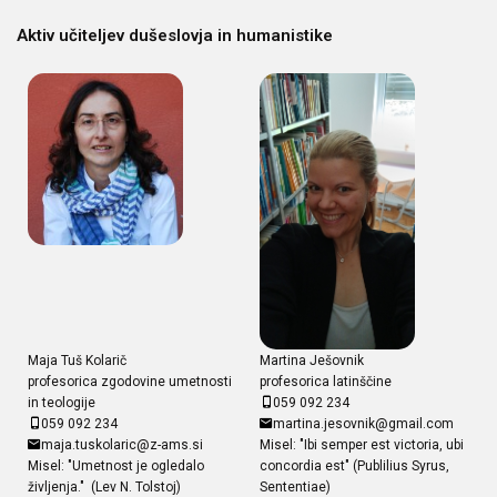
Aktiv učiteljev dušeslovja in humanistike
Maja Tuš Kolarič
Martina Ješovnik
profesorica zgodovine umetnosti
profesorica latinščine
in teologije
059 092 234
059 092 234
martina.jesovnik@gmail.com
maja.tuskolaric@z-ams.si
Misel: "Ibi semper est victoria, ubi
Misel: "Umetnost je ogledalo
concordia est" (Publilius Syrus,
življenja." (Lev N. Tolstoj)
Sententiae)