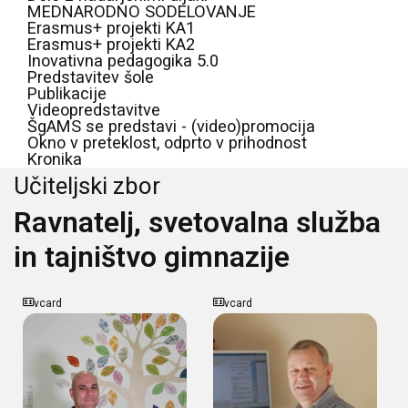
MEDNARODNO SODELOVANJE
Erasmus+ projekti KA1
Erasmus+ projekti KA2
Inovativna pedagogika 5.0
Predstavitev šole
Publikacije
Videopredstavitve
ŠgAMS se predstavi - (video)promocija
Okno v preteklost, odprto v prihodnost
Kronika
Učiteljski zbor
Ravnatelj, svetovalna služba
in tajništvo gimnazije
vcard
vcard