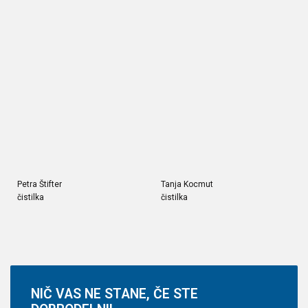
Petra Štifter
Tanja Kocmut
čistilka
čistilka
NIČ
VAS NE STANE, ČE STE