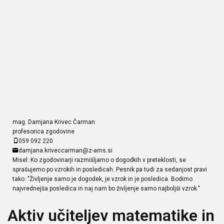
mag. Damjana Krivec Čarman
profesorica zgodovine
059 092 220
damjana.kriveccarman@z-ams.si
Misel: Ko zgodovinarji razmišljamo o dogodkih v preteklosti, se
sprašujemo po vzrokih in posledicah. Pesnik pa tudi za sedanjost pravi
tako: "Življenje samo je dogodek, je vzrok in je posledica. Bodimo
najvrednejša posledica in naj nam bo življenje samo najboljši vzrok."
Aktiv učiteljev matematike in