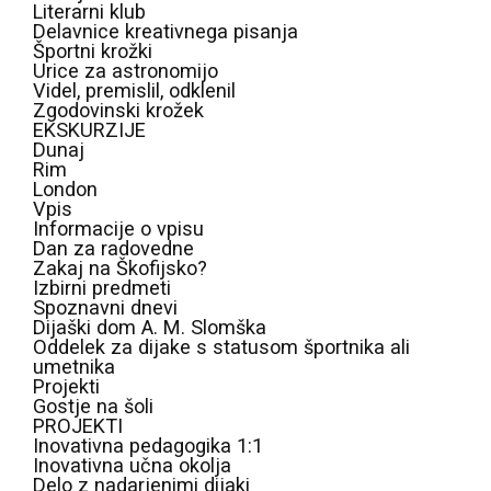
Literarni klub
Delavnice kreativnega pisanja
Športni krožki
Urice za astronomijo
Videl, premislil, odklenil
Zgodovinski krožek
EKSKURZIJE
Dunaj
Rim
London
Vpis
Informacije o vpisu
Dan za radovedne
Zakaj na Škofijsko?
Izbirni predmeti
Spoznavni dnevi
Dijaški dom A. M. Slomška
Oddelek za dijake s statusom športnika ali
umetnika
Projekti
Gostje na šoli
PROJEKTI
Inovativna pedagogika 1:1
Inovativna učna okolja
Delo z nadarjenimi dijaki