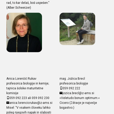
rad, to kar delaš, boš uspešen."
(Alber Schweizer)
Anica Lorenčič Rukav
mag. Jožica Brecl
profesorica biologije in kemije;
profesorica biologije
tajnica šolske maturitetne
059 092 222
komisije
jozica.brecl@z-ams.si
059 092 223 ali 059 092 230
»Veletudo bonum optimum.«
anica.lorencicrukav@z-ams.si
Cicero (Zdravje je največje
Misel: "V vsakem človeku lahko
bogastvo.)
poleg njegovih napak in slabosti