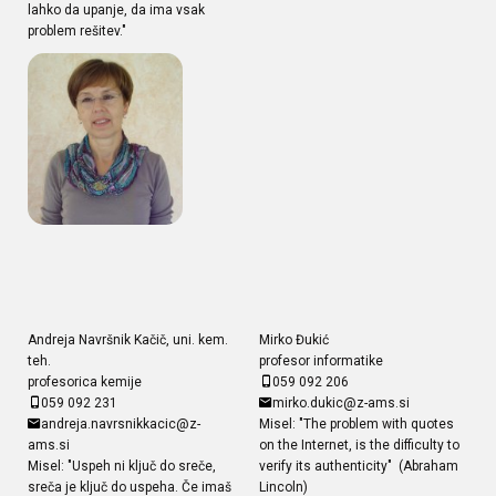
lahko da upanje, da ima vsak
problem rešitev."
Andreja Navršnik Kačič, uni. kem.
Mirko Đukić
teh.
profesor informatike
profesorica kemije
059 092 206
059 092 231
mirko.dukic@z-ams.si
andreja.navrsnikkacic@z-
Misel: "The problem with quotes
ams.si
on the Internet, is the difficulty to
Misel: "Uspeh ni ključ do sreče,
verify its authenticity" (Abraham
sreča je ključ do uspeha. Če imaš
Lincoln)