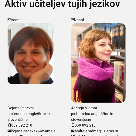
Aktiv učiteljev tujih jezikov
vcard
vcard
Bojana Panevski
Andreja Vidmar
profesorica angleščine in
profesorica angleščine in
slovenščine
slovenščine
059 092 210
059 092 210
bojana.panevski@z-ams.si
andreja.vidmar@z-ams.si