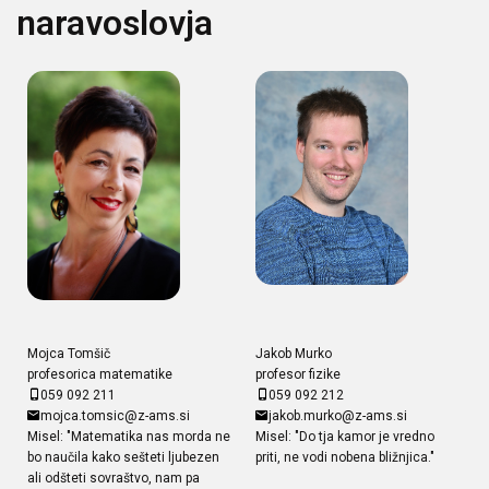
naravoslovja
Mojca Tomšič
Jakob Murko
profesorica matematike
profesor fizike
059 092 211
059 092 212
mojca.tomsic@z-ams.si
jakob.murko@z-ams.si
Misel: "Matematika nas morda ne
Misel: "Do tja kamor je vredno
bo naučila kako sešteti ljubezen
priti, ne vodi nobena bližnjica."
ali odšteti sovraštvo, nam pa