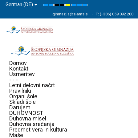
German (DE)
Default
Night
High
High
High
Set
Set
Set
mode
mode
Contrast
Contrast
Contrast
Smaller
Default
Larger
gimnazija@z-ams.si
T: (+386) 059 092 200
Black
Black
Yellow
Font
Font
Font
White
Yellow
Black
mode
mode
mode
Domov
Kontakti
Usmeritev
- - -
Letni delovni načrt
Pravilniki
Organi šole
Skladi šole
Darujem
DUHOVNOST
Duhovna misel
Duhovna srečanja
Predmet vera in kultura
Maše