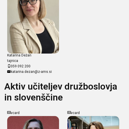
Katarina Dežan
tajnica
059 092 200
katarina.dezan@z-ams.si
Aktiv učiteljev družboslovja
in slovenščine
vcard
vcard