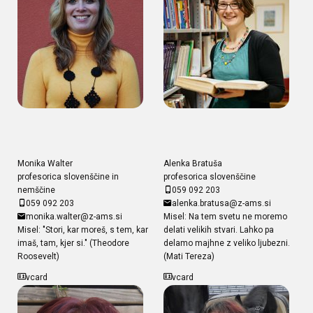
Monika Walter
Alenka Bratuša
profesorica slovenščine in
profesorica slovenščine
nemščine
059 092 203
059 092 203
alenka.bratusa@z-ams.si
monika.walter@z-ams.si
Misel: Na tem svetu ne moremo
Misel: "Stori, kar moreš, s tem, kar
delati velikih stvari. Lahko pa
imaš, tam, kjer si." (Theodore
delamo majhne z veliko ljubezni.
Roosevelt)
(Mati Tereza)
vcard
vcard