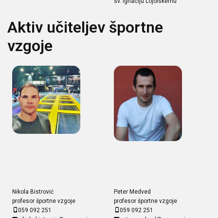
sv. Ignaciju Lojolskemu
Aktiv učiteljev športne
vzgoje
Nikola Bistrović
Peter Medved
profesor športne vzgoje
profesor športne vzgoje
059 092 251
059 092 251