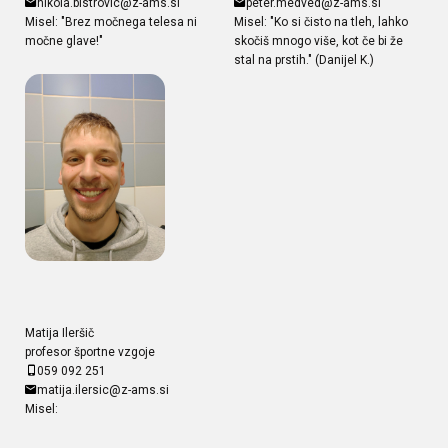
nikola.bistrovic@z-ams.si
peter.medved@z-ams.si
Misel: "Brez močnega telesa ni
Misel: "Ko si čisto na tleh, lahko
močne glave!"
skočiš mnogo više, kot če bi že
stal na prstih." (Danijel K.)
Matija Ileršič
profesor športne vzgoje
059 092 251
matija.ilersic@z-ams.si
Misel: