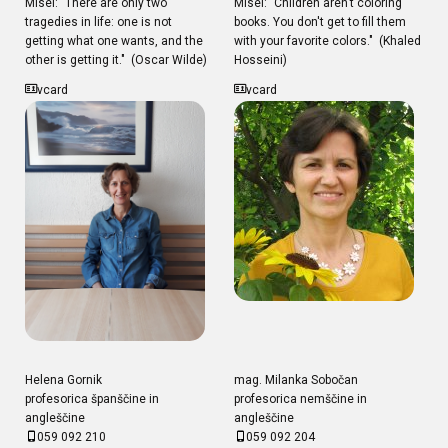
Misel: "There are only two
Misel: "Children aren't coloring
tragedies in life: one is not
books. You don't get to fill them
getting what one wants, and the
with your favorite colors." (Khaled
other is getting it." (Oscar Wilde)
Hosseini)
vcard
vcard
Helena Gornik
mag. Milanka Sobočan
profesorica španščine in
profesorica nemščine in
angleščine
angleščine
059 092 210
059 092 204