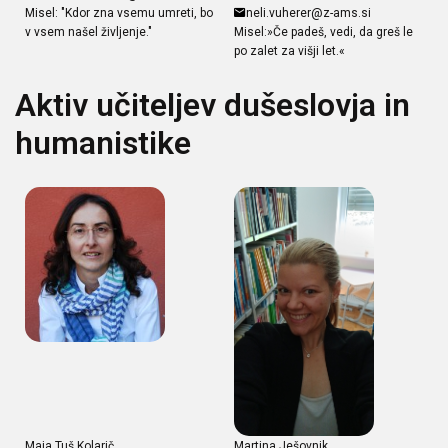
Misel: "Kdor zna vsemu umreti, bo
neli.vuherer@z-ams.si
v vsem našel življenje."
Misel:»Če padeš, vedi, da greš le
po zalet za višji let.«
Aktiv učiteljev dušeslovja in
humanistike
Maja Tuš Kolarič
Martina Ješovnik