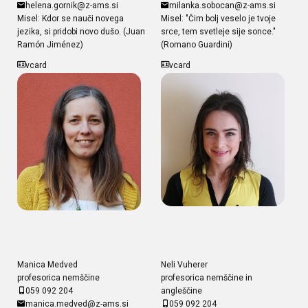
helena.gornik@z-ams.si
milanka.sobocan@z-ams.si
Misel: Kdor se nauči novega
Misel: "Čim bolj veselo je tvoje
jezika, si pridobi novo dušo. (Juan
srce, tem svetleje sije sonce."
Ramón Jiménez)
(Romano Guardini)
vcard
vcard
Manica Medved
Neli Vuherer
profesorica nemščine
profesorica nemščine in
059 092 204
angleščine
manica.medved@z-ams.si
059 092 204