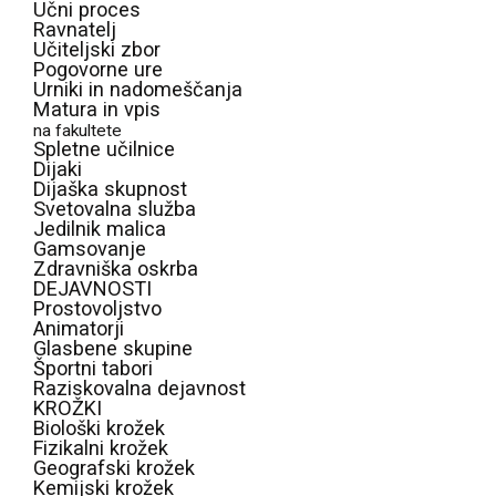
Učni proces
Ravnatelj
Učiteljski zbor
Pogovorne ure
Urniki in nadomeščanja
Matura in vpis
na fakultete
Spletne učilnice
Dijaki
Dijaška skupnost
Svetovalna služba
Jedilnik malica
Gamsovanje
Zdravniška oskrba
DEJAVNOSTI
Prostovoljstvo
Animatorji
Glasbene skupine
Športni tabori
Raziskovalna dejavnost
KROŽKI
Biološki krožek
Fizikalni krožek
Geografski krožek
Kemijski krožek