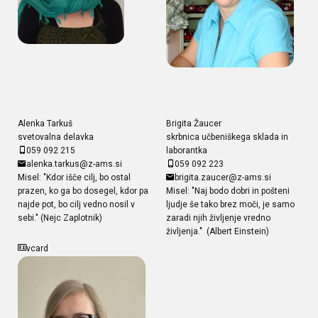
Alenka Tarkuš
Brigita Žaucer
svetovalna delavka
skrbnica učbeniškega sklada in
059 092 215
laborantka
alenka.tarkus@z-ams.si
059 092 223
Misel: "Kdor išče cilj, bo ostal
brigita.zaucer@z-ams.si
prazen, ko ga bo dosegel, kdor pa
Misel: "Naj bodo dobri in pošteni
najde pot, bo cilj vedno nosil v
ljudje še tako brez moči, je samo
sebi." (Nejc Zaplotnik)
zaradi njih življenje vredno
življenja." (Albert Einstein)
vcard