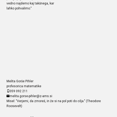
vedno najdemo kaj takšnega, kar
lahko pohvalimo."
Melita Gorše Pihler
profesorica matematike
059 092 211
melita.gorse-pihler@z-ams.si
Misel: "Verjemi, da zmoreš, in že si na pol poti do cilja." (Theodore
Roosevelt)