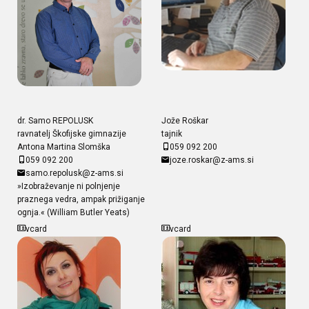
dr. Samo REPOLUSK
Jože Roškar
ravnatelj Škofijske gimnazije
tajnik
Antona Martina Slomška
059 092 200
059 092 200
joze.roskar@z-ams.si
samo.repolusk@z-ams.si
»Izobraževanje ni polnjenje
praznega vedra, ampak prižiganje
ognja.« (William Butler Yeats)
vcard
vcard