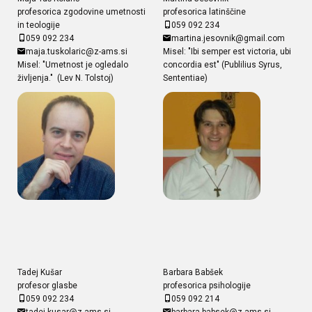
profesorica zgodovine umetnosti
profesorica latinščine
in teologije
059 092 234
059 092 234
martina.jesovnik@gmail.com
maja.tuskolaric@z-ams.si
Misel: "Ibi semper est victoria, ubi
Misel: "Umetnost je ogledalo
concordia est" (Publilius Syrus,
življenja." (Lev N. Tolstoj)
Sententiae)
Tadej Kušar
Barbara Babšek
profesor glasbe
profesorica psihologije
059 092 234
059 092 214
tadej.kusar@z-ams.si
barbara.babsek@z-ams.si