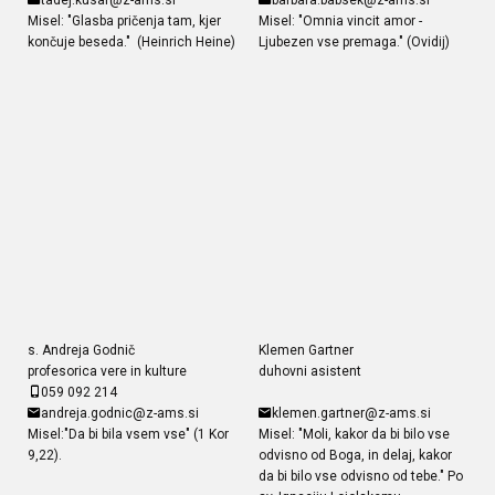
Misel: "Glasba pričenja tam, kjer
Misel: "Omnia vincit amor -
končuje beseda." (Heinrich Heine)
Ljubezen vse premaga." (Ovidij)
s. Andreja Godnič
Klemen Gartner
profesorica vere in kulture
duhovni asistent
059 092 214
andreja.godnic@z-ams.si
klemen.gartner@z-ams.si
Misel:"Da bi bila vsem vse" (1 Kor
Misel: "Moli, kakor da bi bilo vse
9,22).
odvisno od Boga, in delaj, kakor
da bi bilo vse odvisno od tebe." Po