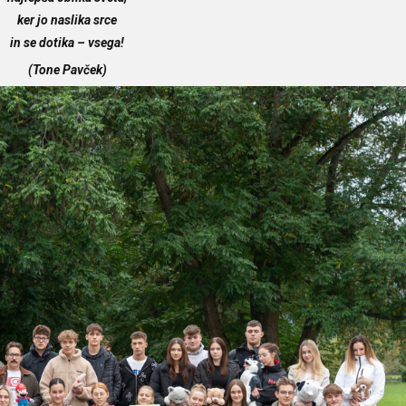
ker jo naslika srce
in se dotika – vsega!
(Tone Pavček)