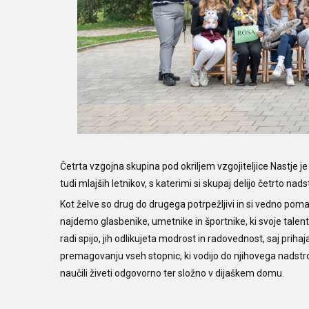
Četrta vzgojna skupina pod okriljem vzgojiteljice Nastje 
tudi mlajših letnikov, s katerimi si skupaj delijo četrto na
Kot želve so drug do drugega potrpežljivi in si vedno pomag
najdemo glasbenike, umetnike in športnike, ki svoje talent
radi spijo, jih odlikujeta modrost in radovednost, saj prihaj
premagovanju vseh stopnic, ki vodijo do njihovega nadstr
naučili živeti odgovorno ter složno v dijaškem domu.