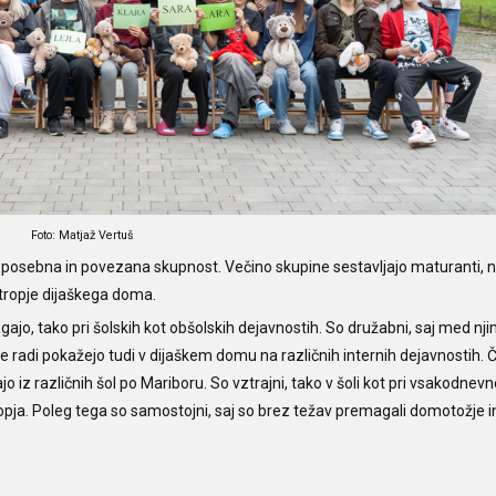
Foto: Matjaž Vertuš
je posebna in povezana skupnost. Večino skupine sestavljajo maturanti, n
dstropje dijaškega doma.
ajo, tako pri šolskih kot obšolskih dejavnostih. So družabni, saj med nji
e radi pokažejo tudi v dijaškem domu na različnih internih dejavnostih. 
ajo iz različnih šol po Mariboru. So vztrajni, tako v šoli kot pri vsakodne
opja. Poleg tega so samostojni, saj so brez težav premagali domotožje i