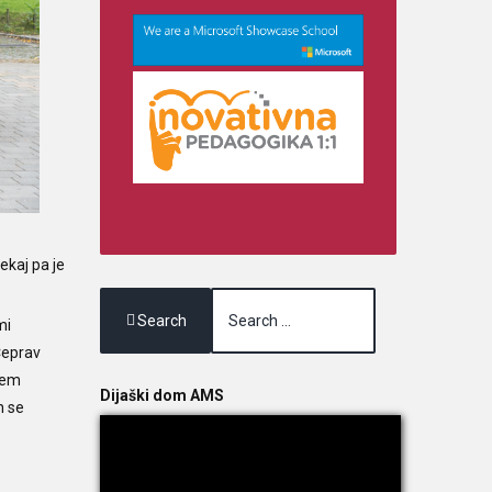
ekaj pa je
Search
mi
Čeprav
vnem
Dijaški dom AMS
n se