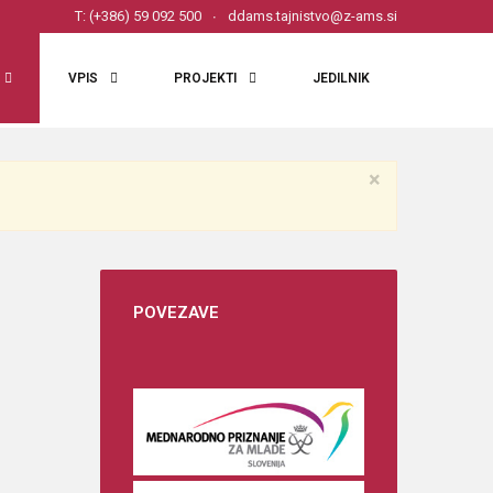
T: (+386) 59 092 500
ddams.tajnistvo@z-ams.si
VPIS
PROJEKTI
JEDILNIK
×
POVEZAVE