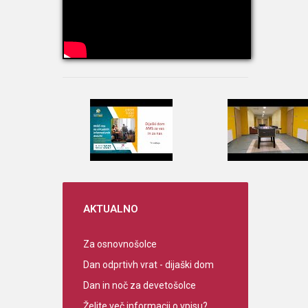
AKTUALNO
Za osnovnošolce
Dan odprtivh vrat - dijaški dom
Dan in noč za devetošolce
Želite več informacij o vpisu?