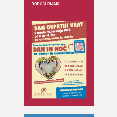
BODOČI
DIJAKI