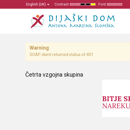
English (UK)
Contrast
Font
Default
Night
High
High
High
Set
Set
Set
mode
mode
Contrast
Contrast
Contrast
Smaller
Default
Larger
Black
Black
Yellow
Font
Font
Font
White
Yellow
Black
mode
mode
mode
Warning
SOAP client returned status of 401
Četrta vzgojna skupina