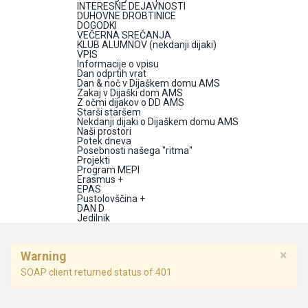
INTERESNE DEJAVNOSTI
DUHOVNE DROBTINICE
DOGODKI
VEČERNA SREČANJA
KLUB ALUMNOV (nekdanji dijaki)
VPIS
Informacije o vpisu
Dan odprtih vrat
Dan & noč v Dijaškem domu AMS
Zakaj v Dijaški dom AMS
Z očmi dijakov o DD AMS
Starši staršem
Nekdanji dijaki o Dijaškem domu AMS
Naši prostori
Potek dneva
Posebnosti našega "ritma"
Projekti
Program MEPI
Erasmus +
EPAS
Pustolovščina +
DAN D
Jedilnik
×
Warning
SOAP client returned status of 401