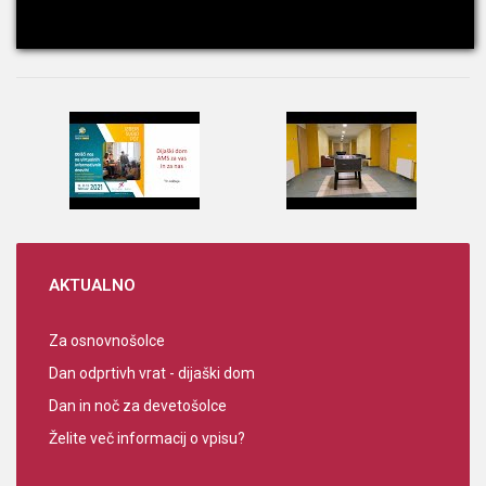
AKTUALNO
Za osnovnošolce
Dan odprtivh vrat - dijaški dom
Dan in noč za devetošolce
Želite več informacij o vpisu?