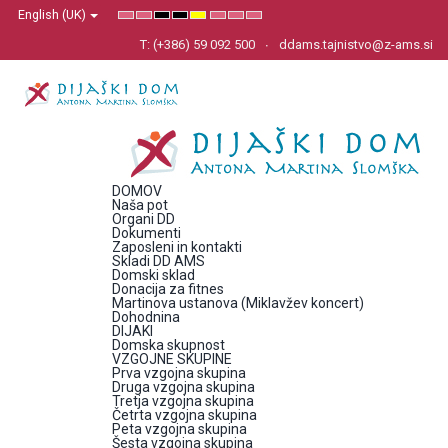
English (UK)
Default
Night
High
High
High
Set
Set
Set
mode
mode
Contrast
Contrast
Contrast
Smaller
Default
Larger
Black
Black
Yellow
Font
Font
Font
T: (+386) 59 092 500
ddams.tajnistvo@z-ams.si
White
Yellow
Black
mode
mode
mode
DOMOV
Naša pot
Organi DD
Dokumenti
Zaposleni in kontakti
Skladi DD AMS
Domski sklad
Donacija za fitnes
Martinova ustanova (Miklavžev koncert)
Dohodnina
DIJAKI
Domska skupnost
VZGOJNE SKUPINE
Prva vzgojna skupina
Druga vzgojna skupina
Tretja vzgojna skupina
Četrta vzgojna skupina
Peta vzgojna skupina
Šesta vzgojna skupina