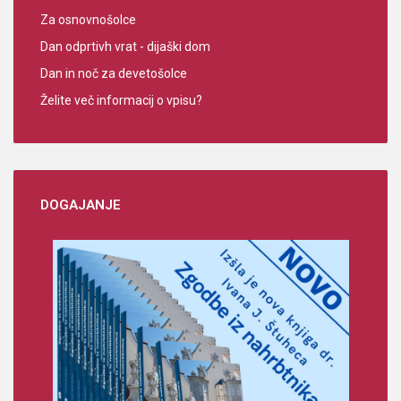
Za osnovnošolce
Dan odprtivh vrat - dijaški dom
Dan in noč za devetošolce
Želite več informacij o vpisu?
DOGAJANJE