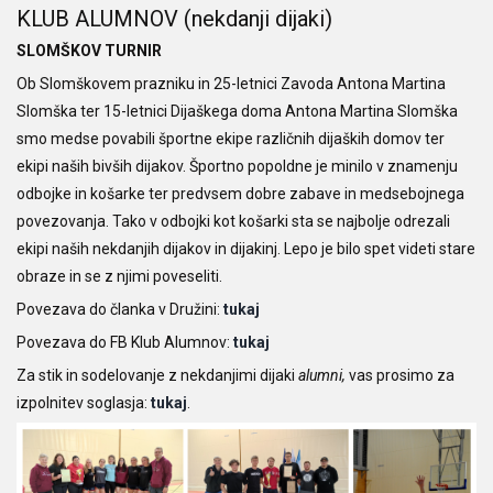
KLUB ALUMNOV (nekdanji dijaki)
SLOMŠKOV TURNIR
Ob Slomškovem prazniku in 25-letnici Zavoda Antona Martina
Slomška ter 15-letnici Dijaškega doma Antona Martina Slomška
smo medse povabili športne ekipe različnih dijaških domov ter
ekipi naših bivših dijakov. Športno popoldne je minilo v znamenju
odbojke in košarke ter predvsem dobre zabave in medsebojnega
povezovanja. Tako v odbojki kot košarki sta se najbolje odrezali
ekipi naših nekdanjih dijakov in dijakinj. Lepo je bilo spet videti stare
obraze in se z njimi poveseliti.
Povezava do članka v Družini:
tukaj
Povezava do FB Klub Alumnov:
tukaj
Za stik in sodelovanje z nekdanjimi dijaki
alumni,
vas prosimo za
izpolnitev soglasja:
tukaj
.