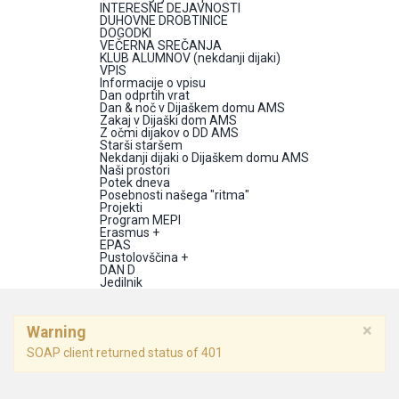
INTERESNE DEJAVNOSTI
DUHOVNE DROBTINICE
DOGODKI
VEČERNA SREČANJA
KLUB ALUMNOV (nekdanji dijaki)
VPIS
Informacije o vpisu
Dan odprtih vrat
Dan & noč v Dijaškem domu AMS
Zakaj v Dijaški dom AMS
Z očmi dijakov o DD AMS
Starši staršem
Nekdanji dijaki o Dijaškem domu AMS
Naši prostori
Potek dneva
Posebnosti našega "ritma"
Projekti
Program MEPI
Erasmus +
EPAS
Pustolovščina +
DAN D
Jedilnik
×
Warning
SOAP client returned status of 401