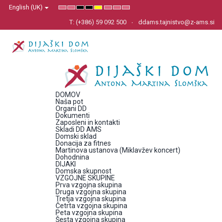
English (UK)
Default
Night
High
High
High
Set
Set
Set
mode
mode
Contrast
Contrast
Contrast
Smaller
Default
Larger
Black
Black
Yellow
Font
Font
Font
T: (+386) 59 092 500
ddams.tajnistvo@z-ams.si
White
Yellow
Black
mode
mode
mode
DOMOV
Naša pot
Organi DD
Dokumenti
Zaposleni in kontakti
Skladi DD AMS
Domski sklad
Donacija za fitnes
Martinova ustanova (Miklavžev koncert)
Dohodnina
DIJAKI
Domska skupnost
VZGOJNE SKUPINE
Prva vzgojna skupina
Druga vzgojna skupina
Tretja vzgojna skupina
Četrta vzgojna skupina
Peta vzgojna skupina
Šesta vzgojna skupina