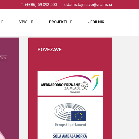
T: (+386) 59 092 500
ddams.tajnistvo@z-ams.si
VPIS
PROJEKTI
JEDILNIK
POVEZAVE