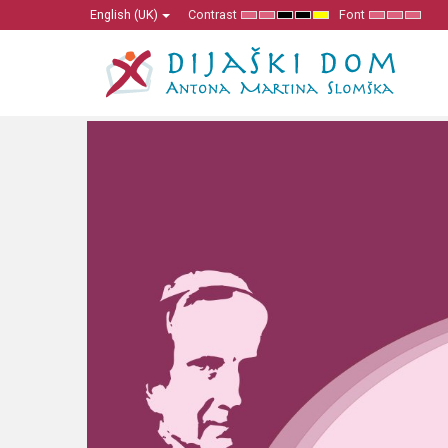
English (UK)
Contrast
Font
Default
Night
High
High
High
Set
Set
Set
mode
mode
Contrast
Contrast
Contrast
Smaller
Default
Larger
Black
Black
Yellow
Font
Font
Font
White
Yellow
Black
mode
mode
mode