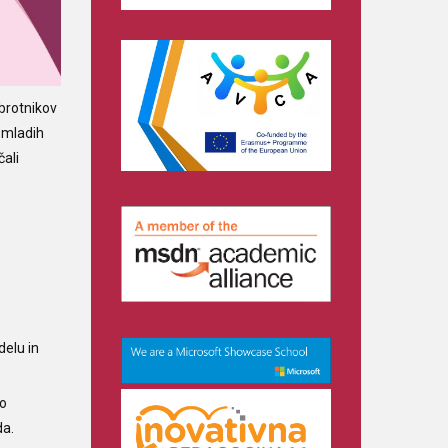
obrotnikov
 mladih
čali
delu in
jo
da.