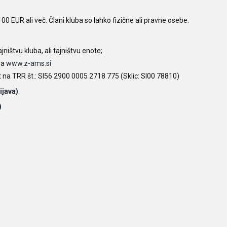
0 EUR ali več. Člani kluba so lahko fizične ali pravne osebe.
jništvu kluba, ali tajništvu enote;
 na
www.z-ams.si
at na TRR št.: SI56 2900 0005 2718 775 (Sklic: SI00 78810)
ijava)
)