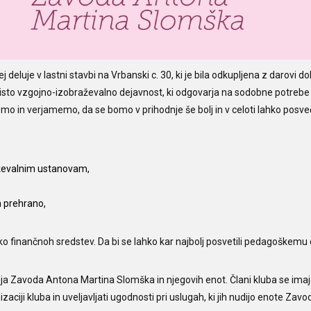
uje v lastni stavbi na Vrbanski c. 30, ki je bila odkupljena z darovi d
 tisto vzgojno-izobraževalno dejavnost, ki odgovarja na sodobne potrebe
o in verjamemo, da se bomo v prihodnje še bolj in v celoti lahko posve
aževalnim ustanovam,
n prehrano,
ko finančnoh sredstev. Da bi se lahko kar najbolj posvetili pedagoškemu 
ja Zavoda Antona Martina Slomška in njegovih enot. Člani kluba se ima
ciji kluba in uveljavljati ugodnosti pri uslugah, ki jih nudijo enote Zavo