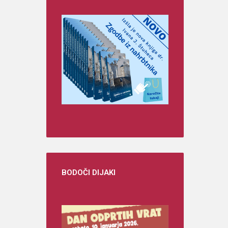
BODOČI
DIJAKI