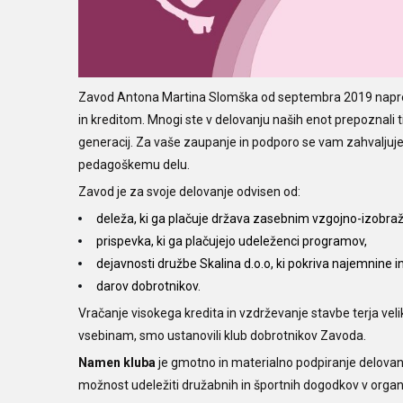
Zavod Antona Martina Slomška od septembra 2019 naprej del
in kreditom. Mnogi ste v delovanju naših enot prepoznali
generacij. Za vaše zaupanje in podporo se vam zahvaljujem
pedagoškemu delu.
Zavod je za svoje delovanje odvisen od:
deleža, ki ga plačuje država zasebnim vzgojno-izobr
prispevka, ki ga plačujejo udeleženci programov,
dejavnosti družbe Skalina d.o.o, ki pokriva najemnine i
darov dobrotnikov.
Vračanje visokega kredita in vzdrževanje stavbe terja veli
vsebinam, smo ustanovili klub dobrotnikov Zavoda.
Namen kluba
je gmotno in materialno podpiranje delovan
možnost udeležiti družabnih in športnih dogodkov v organiza