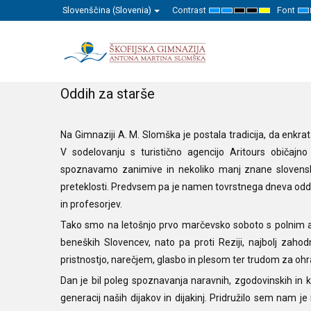
Slovenščina (Slovenia)
Contrast
Font
Default
Night
High
High
High
Se
mode
mode
Contrast
Contrast
Contrast
Sm
Black
Black
Yellow
F
White
Yellow
Black
mode
mode
mode
Oddih za starše
Na Gimnaziji A. M. Slomška je postala tradicija, da enkrat 
V sodelovanju s turistično agencijo Aritours običaj
spoznavamo zanimive in nekoliko manj znane slovenske 
preteklosti. Predvsem pa je namen tovrstnega dneva oddih
in profesorjev.
Tako smo na letošnjo prvo marčevsko soboto s polnim avt
beneških Slovencev, nato pa proti Reziji, najbolj zaho
pristnostjo, narečjem, glasbo in plesom ter trudom za ohra
Dan je bil poleg spoznavanja naravnih, zgodovinskih in 
generacij naših dijakov in dijakinj. Pridružilo sem nam je