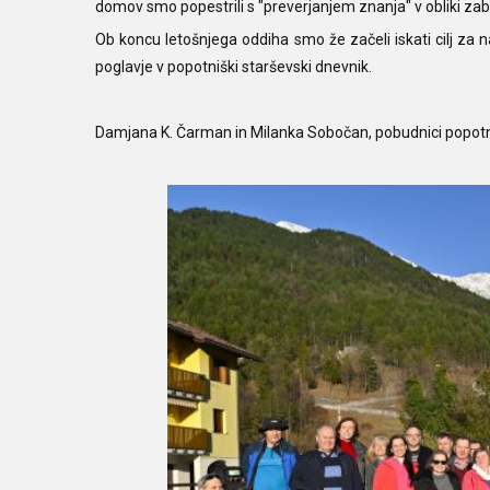
domov smo popestrili s "preverjanjem znanja" v obliki zab
Ob koncu letošnjega oddiha smo že začeli iskati cilj za 
poglavje v popotniški starševski dnevnik.
Damjana K. Čarman in Milanka Sobočan, pobudnici popotn