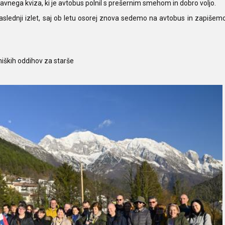
avnega kviza, ki je avtobus polnil s prešernim smehom in dobro voljo.
naslednji izlet, saj ob letu osorej znova sedemo na avtobus in zapišem
iških oddihov za starše