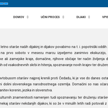
t
Set
Set
aller
Default
Larger
ont
Font
Font
DOMOV
UČNI PROCES
DIJAKI
VPI
letno starše naših dijakinj in dijakov povabimo na t. i. popotniški oddih
no na prvo soboto v mesecu marcu izpeljemo zanimivo ekskurzijo, 
ali zamejske kraje, domačine, njihove običaje ter način življenja 
 od vsakodnevnih skrbi in hitenja, spoznavanje novih krajev ter družen
obusom staršev najprej krenili proti Čedadu, ki je vse do danes osta
dni dolini slovenskega narodnostnega ozemlja. Domačini so nas očara
nitev korenin, jezika in slovenstva.
kulturnih znamenitosti namenjen tudi spoznavanju ter druženju staršev
 nekaj staršev nekdanjih dijakov, ki so že v minulih letih radi potovali z