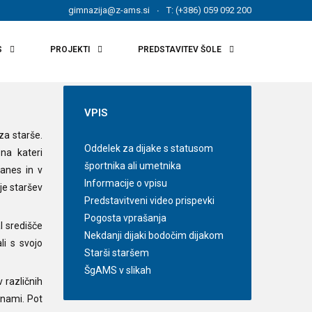
gimnazija@z-ams.si
T: (+386) 059 092 200
S
PROJEKTI
PREDSTAVITEV ŠOLE
VPIS
 za starše.
Oddelek za dijake s statusom
na kateri
športnika ali umetnika
danes in v
Informacije o vpisu
je staršev
Predstavitveni video prispevki
Pogosta vprašanja
l središče
Nekdanji dijaki bodočim dijakom
li s svojo
Starši staršem
ŠgAMS v slikah
 različnih
 nami. Pot