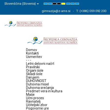
Slovenščina (Slovenia)
Default
Night
High
High
High
Set
Set
Set
mode
mode
Contrast
Contrast
Contrast
Smaller
Default
Larger
Black
Black
Yellow
Font
Font
Font
gimnazija@z-ams.si
T: (+386) 059 092 200
White
Yellow
Black
mode
mode
mode
Domov
Kontakti
Usmeritev
- - -
Letni delovni načrt
Pravilniki
Organi šole
Skladi šole
Darujem
DUHOVNOST
Duhovna misel
Duhovna srečanja
Predmet vera in kultura
Maše
Učni proces
Ravnatelj
Učiteljski zbor
Pogovorne ure