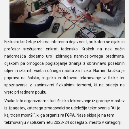
Fizikalni krožek je izbirna interesna dejavnost, pri kateri se dijaki in
profesor srečujemo enkrat tedensko. Krožek na nek način
nadomešča dodatno uro izbirnega naravoslovnega predmeta,
dijakom pa omogoča poglabljanje znanja z obravnavo posebnih
ciljev in izbirnih vsebin učnega načrta za fiziko. Namen krožka je
priprava na šolsko, regijsko in državno tekmovanje iz fizike ter
spoznavanje z zanimivimi fizikalnimi temami, ki ne pridejo na
vrsto pri rednem pouku.
Vsako leto organiziramo tudi šolsko tekmovanje iz gradnje mostov
iz špagetov, katerega zmagovalci se udeležijo tekmovanja "Ali je
kaj trden most?!", ki ga organizira FGPA. Naše ekipa je na tem
tekmovanju v šolskem letu 2023/24 dosegla 2. mesto v kategoriji