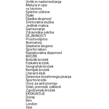
Urniki in nadomeščanja
Matura in vpis
na fakultete
Spletne učilnice
Dijaki
Dijaška skupnost
Svetovalna služba
Jedilnik malica
Gamsovanje
Zdravniška oskrba
DEJAVNOSTI
Prostovoljstvo
Animatorji
Glasbene skupine
Športni tabori
Raziskovalna dejavnost
KROŽKI
Biološki krožek
Fizikalni krožek
Geografski krožek
Kemijski krožek
Literarni klub
Delavnice kreativnega pisanja
Športni krožki
Urice za astronomijo
Videl, premislil, odklenil
Zgodovinski krožek
EKSKURZIJE
Dunaj
Rim
London
Vpis