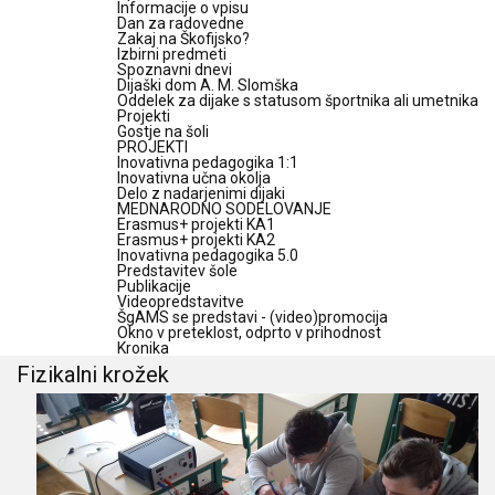
Informacije o vpisu
Dan za radovedne
Zakaj na Škofijsko?
Izbirni predmeti
Spoznavni dnevi
Dijaški dom A. M. Slomška
Oddelek za dijake s statusom športnika ali umetnika
Projekti
Gostje na šoli
PROJEKTI
Inovativna pedagogika 1:1
Inovativna učna okolja
Delo z nadarjenimi dijaki
MEDNARODNO SODELOVANJE
Erasmus+ projekti KA1
Erasmus+ projekti KA2
Inovativna pedagogika 5.0
Predstavitev šole
Publikacije
Videopredstavitve
ŠgAMS se predstavi - (video)promocija
Okno v preteklost, odprto v prihodnost
Kronika
Fizikalni krožek