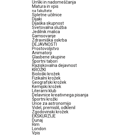
Urniki in nadomeščanja
Matura in vpis
na fakultete
Spletne učilnice
Dijaki
Dijaška skupnost
Svetovalna služba
Jedilnik malica
Gamsovanje
Zdravniška oskrba
DEJAVNOSTI
Prostovoljstvo
Animatorji
Glasbene skupine
Športni tabori
Raziskovalna dejavnost
KROŽKI
Biološki krožek
Fizikalni krožek
Geografski krožek
Kemijski krožek
Literarni klub
Delavnice kreativnega pisanja
Športni krožki
Urice za astronomijo
Videl, premislil, odklenil
Zgodovinski krožek
EKSKURZIJE
Dunaj
Rim
London
Vpis