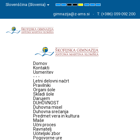
Slovenščina (Slovenia)
Default
Night
High
High
High
Set
Set
Set
mode
mode
Contrast
Contrast
Contrast
Smaller
Default
Larger
Black
Black
Yellow
Font
Font
Font
gimnazija@z-ams.si
T: (+386) 059 092 200
White
Yellow
Black
mode
mode
mode
Domov
Kontakti
Usmeritev
- - -
Letni delovni načrt
Pravilniki
Organi šole
Skladi šole
Darujem
DUHOVNOST
Duhovna misel
Duhovna srečanja
Predmet vera in kultura
Maše
Učni proces
Ravnatelj
Učiteljski zbor
Pogovorne ure