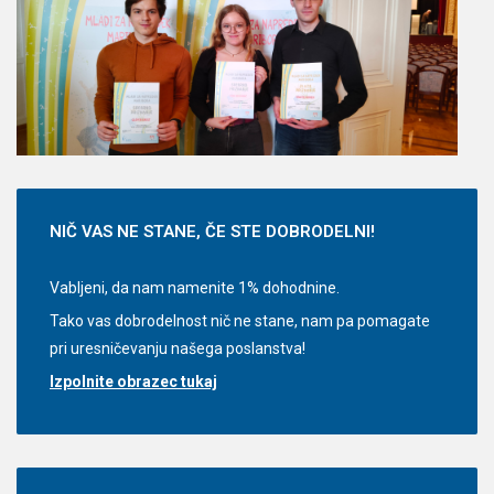
NIČ
VAS NE STANE, ČE STE DOBRODELNI!
Vabljeni, da nam namenite 1% dohodnine.
Tako vas dobrodelnost nič ne stane, nam pa pomagate
pri uresničevanju našega poslanstva!
Izpolnite obrazec tukaj