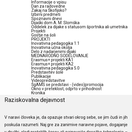
Informacije o vpisu
Dan za radovedne
Zakaj na Škofijsko?
Izbirni predmeti
Spoznavni dnevi
Dijaški dom A. M. Slomška
Oddelek za dijake s statusom športnika ali umetnika
Projekti
Gostje na šoli
PROJEKTI
Inovativna pedagogika 1:1
Inovativna učna okolja
Delo z nadarjenimi dijaki
MEDNARODNO SODELOVANJE
Erasmus+ projekti KA1
Erasmus+ projekti KA2
Inovativna pedagogika 5.0
Predstavitev šole
Publikacije
Videopredstavitve
ŠgAMS se predstavi - (video)promocija
Okno v preteklost, odprto v prihodnost
Kronika
Raziskovalna dejavnost
V naravi človeka je, da opazuje stvari okrog sebe, se jim čudi in jih
poskuša razumeti. Naj gre za zanimive naravne pojave, dogajanje
v družbi, sledi preteklih časov ali najnovejše dosežke tehnologije –