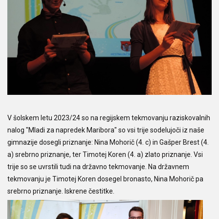
V šolskem letu 2023/24 so na regijskem tekmovanju raziskovalnih
nalog "Mladi za napredek Maribora" so vsi trije sodelujoči iz naše
gimnazije dosegli priznanje: Nina Mohorič (4. c) in Gašper Brest (4.
a) srebrno priznanje, ter Timotej Koren (4. a) zlato priznanje. Vsi
trije so se uvrstili tudi na državno tekmovanje. Na državnem
tekmovanju je Timotej Koren dosegel bronasto, Nina Mohorič pa
srebrno priznanje. Iskrene čestitke.