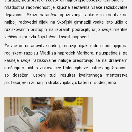
mladostna radovednost je ključna sestavina vsake raziskovalne
dejavnosti. Skozi natančna opazovanja, ankete in meritve se
najbolj radovedni dijaki na Škofijski gimnaziji vsako leto učijo o
raziskovalnih pristopih na izbranih področjih, urijo svoje merilne
veščine in preizkušajo točnost svojih napovedi.
Že vse od ustanovitve naše gimnazije dijaki redno sodelujejo na
regijskem razpisu Mladi za napredek Maribora, najuspešnejši pa
kasneje svoje raziskovalne naloge predstavijo še na državnem
srečanju mladih raziskovalcev. Poleg njihove lastne angažiranosti
so doseženi uspehi tudi rezultat kvalitetnega mentorstva
profesorjev in zunanjih strokovnjakov, s katerimi sodelujemo.