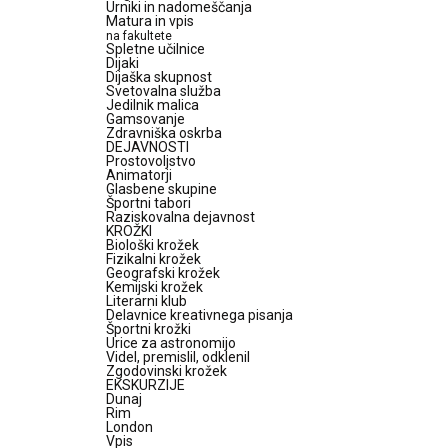
Urniki in nadomeščanja
Matura in vpis
na fakultete
Spletne učilnice
Dijaki
Dijaška skupnost
Svetovalna služba
Jedilnik malica
Gamsovanje
Zdravniška oskrba
DEJAVNOSTI
Prostovoljstvo
Animatorji
Glasbene skupine
Športni tabori
Raziskovalna dejavnost
KROŽKI
Biološki krožek
Fizikalni krožek
Geografski krožek
Kemijski krožek
Literarni klub
Delavnice kreativnega pisanja
Športni krožki
Urice za astronomijo
Videl, premislil, odklenil
Zgodovinski krožek
EKSKURZIJE
Dunaj
Rim
London
Vpis