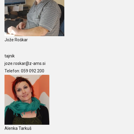
Jože Roškar
tajnik
joze.roskar@z-ams.si
Telefon: 059 092 200
Alenka Tarkuš