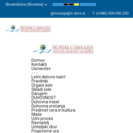
Slovenščina (Slovenia)
Default
Night
High
High
High
Set
Set
Set
mode
mode
Contrast
Contrast
Contrast
Smaller
Default
Larger
Black
Black
Yellow
Font
Font
Font
gimnazija@z-ams.si
T: (+386) 059 092 200
White
Yellow
Black
mode
mode
mode
Domov
Kontakti
Usmeritev
- - -
Letni delovni načrt
Pravilniki
Organi šole
Skladi šole
Darujem
DUHOVNOST
Duhovna misel
Duhovna srečanja
Predmet vera in kultura
Maše
Učni proces
Ravnatelj
Učiteljski zbor
Pogovorne ure