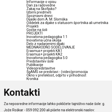
Informacije o vpisu
Dan za radovedne
Zakaj na Škofijsko?
Izbirni predmeti
Spoznavni dnevi
Dijaški dom A. M. Slomška
Oddelek za dijake s statusom športnika ali umetnika
Projekti
Gostje na šoli
PROJEKTI
Inovativna pedagogika 1:1
Inovativna učna okolja
Delo z nadarjenimi dijaki
MEDNARODNO SODELOVANJE
Erasmus+ projekti KA1
Erasmus+ projekti KA2
Inovativna pedagogika 5.0
Predstavitev šole
Publikacije
Videopredstavitve
ŠgAMS se predstavi - (video)promocija
Okno v preteklost, odprto v prihodnost
Kronika
Kontakti
Za neposredne informacije lahko pokličete tajništvo naše šole: g.
Jože Roškar - 059 092 200 ali pišete na elektronski naslov: