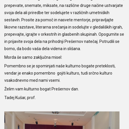
prepevate, snemate, miksate, na različne druge načine ustvarjate
svoja dela ali priredbe ter sodelujete v različnih umetniških
sestavih. Prosite za pomoč in nasvete mentorje, pripravljajte
likovne razstave, literarna srečanja in sodelujte v gledaliških igrah,
prepevajte, igrajte v orkestrih in glasbenih skupinah. Opogumite se
in prijavite svoja dela na prihodnji Prešernov natečaj. Potrudili se
bomo, da bodo vaša dela videna in slišana.
Morda še samo zaključna misel:
Pomembno se je spominjati naše kulturno bogate preteklosti,
vendar je enako pomembno gojiti kulturo, tudi srčno kulturo
vsakodnevno med nami vsemi.
Želim vam kulturno bogat Prešernov dan.
Tadej Kušar, prof.