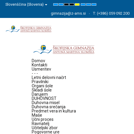
Slovenščina (Slovenia)
Default
Night
High
High
High
Set
Set
Set
mode
mode
Contrast
Contrast
Contrast
Smaller
Default
Larger
Black
Black
Yellow
Font
Font
Font
gimnazija@z-ams.si
T: (+386) 059 092 200
White
Yellow
Black
mode
mode
mode
Domov
Kontakti
Usmeritev
- - -
Letni delovni načrt
Pravilniki
Organi šole
Skladi šole
Darujem
DUHOVNOST
Duhovna misel
Duhovna srečanja
Predmet vera in kultura
Maše
Učni proces
Ravnatelj
Učiteljski zbor
Pogovorne ure