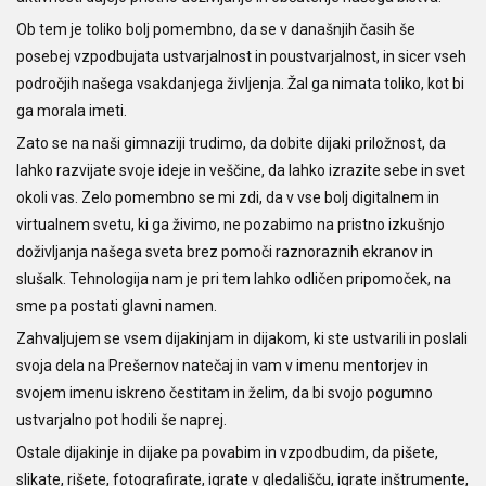
Ob tem je toliko bolj pomembno, da se v današnjih časih še
posebej vzpodbujata ustvarjalnost in poustvarjalnost, in sicer vseh
področjih našega vsakdanjega življenja. Žal ga nimata toliko, kot bi
ga morala imeti.
Zato se na naši gimnaziji trudimo, da dobite dijaki priložnost, da
lahko razvijate svoje ideje in veščine, da lahko izrazite sebe in svet
okoli vas. Zelo pomembno se mi zdi, da v vse bolj digitalnem in
virtualnem svetu, ki ga živimo, ne pozabimo na pristno izkušnjo
doživljanja našega sveta brez pomoči raznoraznih ekranov in
slušalk. Tehnologija nam je pri tem lahko odličen pripomoček, na
sme pa postati glavni namen.
Zahvaljujem se vsem dijakinjam in dijakom, ki ste ustvarili in poslali
svoja dela na Prešernov natečaj in vam v imenu mentorjev in
svojem imenu iskreno čestitam in želim, da bi svojo pogumno
ustvarjalno pot hodili še naprej.
Ostale dijakinje in dijake pa povabim in vzpodbudim, da pišete,
slikate, rišete, fotografirate, igrate v gledališču, igrate inštrumente,