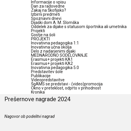
Informacije o vpisu
Dan za radovedne
Zakaj na Škofijsko?
Izbirni predmeti
Spoznavni dnevi
Dijaški dom A. M. Slomška
Oddelek za dijake s statusom športnika ali umetnika
Projekti
Gostje na šoli
PROJEKTI
Inovativna pedagogika 1:1
Inovativna učna okolja
Delo z nadarjenimi dijaki
MEDNARODNO SODELOVANJE
Erasmus+ projekti KA1
Erasmus+ projekti KA2
Inovativna pedagogika 5.0
Predstavitev šole
Publikacije
Videopredstavitve
ŠgAMS se predstavi - (video)promocija
Okno v preteklost, odprto v prihodnost
Kronika
Prešernove nagrade 2024
Nagovor ob podelitvi nagrad