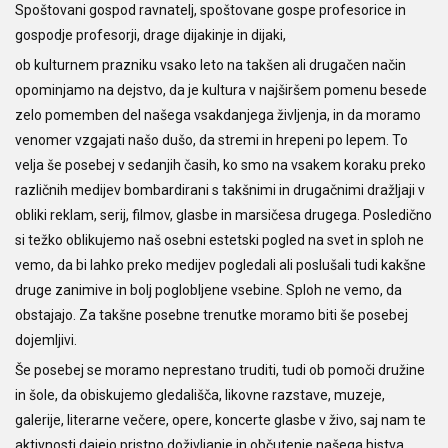
Spoštovani gospod ravnatelj, spoštovane gospe profesorice in
gospodje profesorji, drage dijakinje in dijaki,
ob kulturnem prazniku vsako leto na takšen ali drugačen način
opominjamo na dejstvo, da je kultura v najširšem pomenu besede
zelo pomemben del našega vsakdanjega življenja, in da moramo
venomer vzgajati našo dušo, da stremi in hrepeni po lepem. To
velja še posebej v sedanjih časih, ko smo na vsakem koraku preko
različnih medijev bombardirani s takšnimi in drugačnimi dražljaji v
obliki reklam, serij, filmov, glasbe in marsičesa drugega. Posledično
si težko oblikujemo naš osebni estetski pogled na svet in sploh ne
vemo, da bi lahko preko medijev pogledali ali poslušali tudi kakšne
druge zanimive in bolj poglobljene vsebine. Sploh ne vemo, da
obstajajo. Za takšne posebne trenutke moramo biti še posebej
dojemljivi.
Še posebej se moramo neprestano truditi, tudi ob pomoči družine
in šole, da obiskujemo gledališča, likovne razstave, muzeje,
galerije, literarne večere, opere, koncerte glasbe v živo, saj nam te
aktivnosti dajejo pristno doživljanje in občutenje našega bistva.