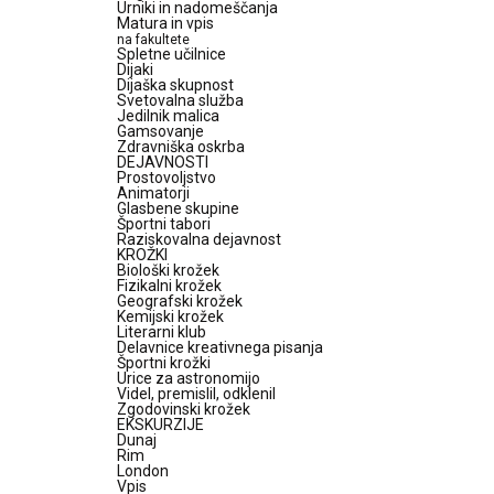
Urniki in nadomeščanja
Matura in vpis
na fakultete
Spletne učilnice
Dijaki
Dijaška skupnost
Svetovalna služba
Jedilnik malica
Gamsovanje
Zdravniška oskrba
DEJAVNOSTI
Prostovoljstvo
Animatorji
Glasbene skupine
Športni tabori
Raziskovalna dejavnost
KROŽKI
Biološki krožek
Fizikalni krožek
Geografski krožek
Kemijski krožek
Literarni klub
Delavnice kreativnega pisanja
Športni krožki
Urice za astronomijo
Videl, premislil, odklenil
Zgodovinski krožek
EKSKURZIJE
Dunaj
Rim
London
Vpis