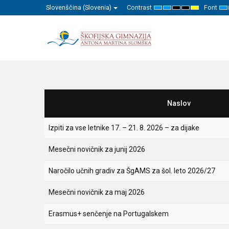
Slovenščina (Slovenia)
Contrast
Font
Default
Night
High
High
High
Se
mode
mode
Contrast
Contrast
Contrast
Sm
Black
Black
Yellow
F
White
Yellow
Black
mode
mode
mode
Naslov
Izpiti za vse letnike 17. – 21. 8. 2026 – za dijake
Mesečni novičnik za junij 2026
Naročilo učnih gradiv za ŠgAMS za šol. leto 2026/27
Mesečni novičnik za maj 2026
Erasmus+ senčenje na Portugalskem