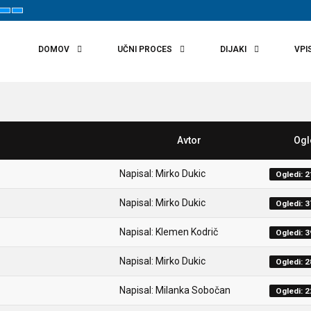
t
Set
Set
aller
Default
Larger
ont
Font
Font
DOMOV
UČNI PROCES
DIJAKI
VPI
Avtor
Ogl
Napisal: Mirko Dukic
Ogledi: 
Napisal: Mirko Dukic
Ogledi: 
Napisal: Klemen Kodrič
Ogledi: 
Napisal: Mirko Dukic
Ogledi: 
Napisal: Milanka Sobočan
Ogledi: 