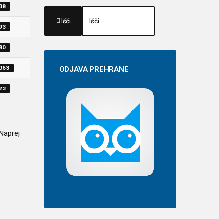
438
Išči
393
380
1063
ODJAVA
PREHRANE
523
Naprej