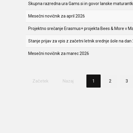
Skupna razredna ura Gams.si in govor lanske maturant
Mesečni novičnik za april 2026
Projektno srečanje Erasmus+ projekta Bees & More v M
Stanje prijav za vpis z začetni letnik srednje šole na dan 
Mesečni novičnik za marec 2026
Začetek
Nazaj
1
2
3