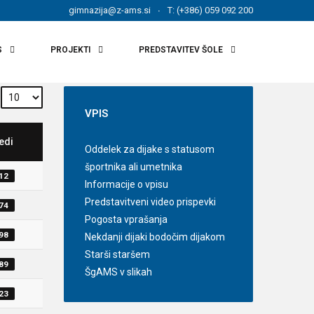
gimnazija@z-ams.si
T: (+386) 059 092 200
S
PROJEKTI
PREDSTAVITEV ŠOLE
VPIS
edi
Oddelek za dijake s statusom
športnika ali umetnika
212
Informacije o vpisu
Predstavitveni video prispevki
374
Pogosta vprašanja
398
Nekdanji dijaki bodočim dijakom
Starši staršem
289
ŠgAMS v slikah
223