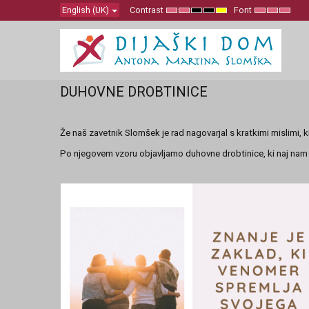
English (UK)
Contrast
Font
Default
Night
High
High
High
Set
Set
Set
mode
mode
Contrast
Contrast
Contrast
Smaller
Default
Larger
Black
Black
Yellow
Font
Font
Font
White
Yellow
Black
mode
mode
mode
DUHOVNE DROBTINICE
Že naš zavetnik Slomšek je rad nagovarjal s kratkimi mislimi, 
Po njegovem vzoru objavljamo duhovne drobtinice, ki naj nam