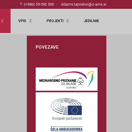
T: (+386) 59 092 500
ddams.tajnistvo@z-ams.si
VPIS
PROJEKTI
JEDILNIK
POVEZAVE