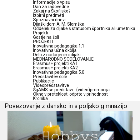
Informacije o vpisu
Dan za radovedne
Zakaj na Škofijsko?
Izbirni predmeti
Spoznavni dnevi
Dijaški dom A. M. Slomška
Oddelek za dijake s statusom športnika ali umetnika
Projekti
Gostje na šoli
PROJEKTI
Inovativna pedagogika 1:1
Inovativna učna okolja
Delo z nadarjenimi dijaki
MEDNARODNO SODELOVANJE
Erasmus+ projekti KA1
Erasmus+ projekti KA2
Inovativna pedagogika 5.0
Predstavitev šole
Publikacije
Videopredstavitve
ŠgAMS se predstavi - (video)promocija
Okno v preteklost, odprto v prihodnost
Kronika
Povezovanje z dansko in s poljsko gimnazijo