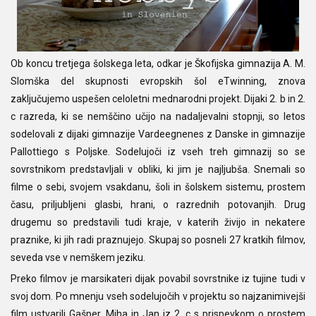
Ob koncu tretjega šolskega leta, odkar je Škofijska gimnazija A. M.
Slomška del skupnosti evropskih šol eTwinning, znova
zaključujemo uspešen celoletni mednarodni projekt. Dijaki 2. b in 2.
c razreda, ki se nemščino učijo na nadaljevalni stopnji, so letos
sodelovali z dijaki gimnazije Vardeegnenes z Danske in gimnazije
Pallottiego s Poljske. Sodelujoči iz vseh treh gimnazij so se
sovrstnikom predstavljali v obliki, ki jim je najljubša. Snemali so
filme o sebi, svojem vsakdanu, šoli in šolskem sistemu, prostem
času, priljubljeni glasbi, hrani, o razrednih potovanjih. Drug
drugemu so predstavili tudi kraje, v katerih živijo in nekatere
praznike, ki jih radi praznujejo. Skupaj so posneli 27 kratkih filmov,
seveda vse v nemškem jeziku.
Preko filmov je marsikateri dijak povabil sovrstnike iz tujine tudi v
svoj dom. Po mnenju vseh sodelujočih v projektu so najzanimivejši
film ustvarili Gašper, Miha in Jan iz 2. c s prispevkom o prostem