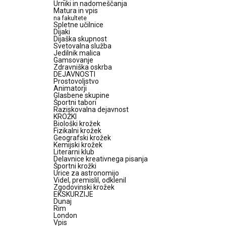
Urniki in nadomeščanja
Matura in vpis
na fakultete
Spletne učilnice
Dijaki
Dijaška skupnost
Svetovalna služba
Jedilnik malica
Gamsovanje
Zdravniška oskrba
DEJAVNOSTI
Prostovoljstvo
Animatorji
Glasbene skupine
Športni tabori
Raziskovalna dejavnost
KROŽKI
Biološki krožek
Fizikalni krožek
Geografski krožek
Kemijski krožek
Literarni klub
Delavnice kreativnega pisanja
Športni krožki
Urice za astronomijo
Videl, premislil, odklenil
Zgodovinski krožek
EKSKURZIJE
Dunaj
Rim
London
Vpis