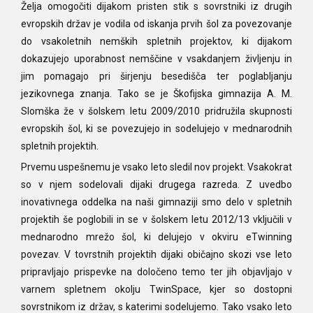
Želja omogočiti dijakom pristen stik s sovrstniki iz drugih
evropskih držav je vodila od iskanja prvih šol za povezovanje
do vsakoletnih nemških spletnih projektov, ki dijakom
dokazujejo uporabnost nemščine v vsakdanjem življenju in
jim pomagajo pri širjenju besedišča ter poglabljanju
jezikovnega znanja. Tako se je Škofijska gimnazija A. M.
Slomška že v šolskem letu 2009/2010 pridružila skupnosti
evropskih šol, ki se povezujejo in sodelujejo v mednarodnih
spletnih projektih.
Prvemu uspešnemu je vsako leto sledil nov projekt. Vsakokrat
so v njem sodelovali dijaki drugega razreda. Z uvedbo
inovativnega oddelka na naši gimnaziji smo delo v spletnih
projektih še poglobili in se v šolskem letu 2012/13 vključili v
mednarodno mrežo šol, ki delujejo v okviru eTwinning
povezav. V tovrstnih projektih dijaki običajno skozi vse leto
pripravljajo prispevke na določeno temo ter jih objavljajo v
varnem spletnem okolju TwinSpace, kjer so dostopni
sovrstnikom iz držav, s katerimi sodelujemo. Tako vsako leto