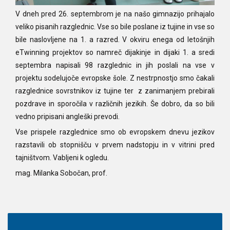
V dneh pred 26. septembrom je na našo gimnazijo prihajalo
veliko pisanih razglednic. Vse so bile poslane iz tujine in vse so
bile naslovljene na 1. a razred. V okviru enega od letošnjih
eTwinning projektov so namreč dijakinje in dijaki 1. a sredi
septembra napisali 98 razglednic in jih poslali na vse v
projektu sodelujoče evropske šole. Z nestrpnostjo smo čakali
razglednice sovrstnikov iz tujine ter z zanimanjem prebirali
pozdrave in sporočila v različnih jezikih. Še dobro, da so bili
vedno pripisani angleški prevodi.
Vse prispele razglednice smo ob evropskem dnevu jezikov
razstavili ob stopnišču v prvem nadstopju in v vitrini pred
tajništvom. Vabljeni k ogledu.
mag. Milanka Sobočan, prof.