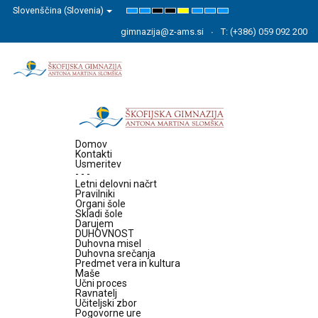
Slovenščina (Slovenia)
Default
Night
High
High
High
Set
Set
Set
mode
mode
Contrast
Contrast
Contrast
Smaller
Default
Larger
Black
Black
Yellow
Font
Font
Font
gimnazija@z-ams.si
T: (+386) 059 092 200
White
Yellow
Black
mode
mode
mode
Domov
Kontakti
Usmeritev
- - -
Letni delovni načrt
Pravilniki
Organi šole
Skladi šole
Darujem
DUHOVNOST
Duhovna misel
Duhovna srečanja
Predmet vera in kultura
Maše
Učni proces
Ravnatelj
Učiteljski zbor
Pogovorne ure