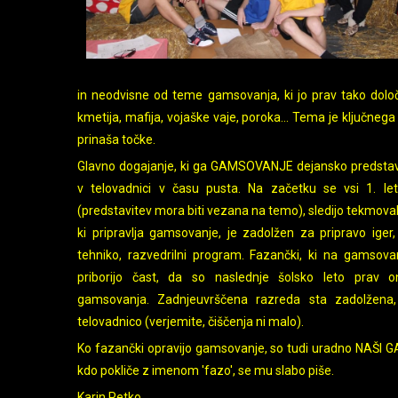
in neodvisne od teme gamsovanja, ki jo prav tako določi
kmetija, mafija, vojaške vaje, poroka... Tema je ključneg
prinaša točke.
Glavno dogajanje, ki ga GAMSOVANJE dejansko predstavlj
v telovadnici v času pusta. Na začetku se vsi 1. letn
(predstavitev mora biti vezana na temo), sledijo tekmoval
ki pripravlja gamsovanje, je zadolžen za pripravo iger
tehniko, razvedrilni program. Fazančki, ki na gamsova
priborijo čast, da so naslednje šolsko leto prav on
gamsovanja. Zadnjeuvrščena razreda sta zadolžena,
telovadnico (verjemite, čiščenja ni malo).
Ko fazančki opravijo gamsovanje, so tudi uradno NAŠI GA
kdo pokliče z imenom 'fazo', se mu slabo piše.
Karin Petko