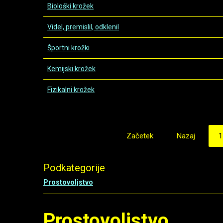
Biološki krožek
Videl, premislil, odklenil
Športni krožki
Kemijski krožek
Fizikalni krožek
Začetek
Nazaj
1
Podkategorije
Prostovoljstvo
Prostovoljstvo