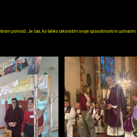
ebnim pomoči. Je čas, ko lahko izkoristim svoje sposobnosti in ustvarim