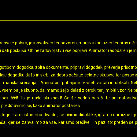
vale pobira, je inovativen ter pozoren, marljiv in prijazen ter prav nič 
ku dati poskuša. Ob nezadovoljstvu vse popravi. Animator radodaren je i
logotipom dogodka, zbira dokumente, pripravi dogodek, preverja prisotnos
 ki daje dogodku dušo in skrbi za dobro počutje celotne skupine ter posam
birmanska srečanja... Animatorji prihajamo v vseh vrstah in oblikah. Nek
e, vsem pa je skupno, da imamo željo delati z otroki ter jim biti vzor. Ne
 ampak ššš! To je naša skrivnost! Če še vedno bereš, te animatorstv
i predstavimo še, kako animator postaneš.
matorje. Tam ostanemo dva dni, se učimo didaktike, igramo namizne ig
, kjer se zahvalimo za vse, kar smo preživeli. In pazi to: preden se 