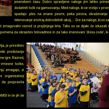
jesenskem času. Dobro opravljene naloge jim lahko prines
dodatnih točk na gamsovanju. Med naloge, ki se vrstijo v prvem
spadajo: ples na znane pesmi, peka peciva, okraševanje 
tekmovanje znotraj dobrodelnih akcij, ... Gre za naloge, ki so 
 zmagovalni razred iz prejšnjega leta. Tako so se dijaki že izkazali
a pomena za okrasitev telovadnice in za tako imenovani 'dress code', ki
a, je prireditev
iki predstavijo
ne igre. Razred,
, vmesne točke,
nju zmagajo, si
i organizatorji
 da pospravita
MSI in če jih še