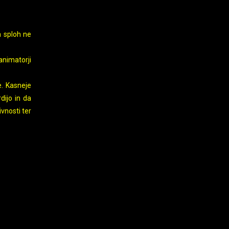
a sploh ne
animatorji
e. Kasneje
dijo in da
vnosti ter