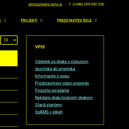
gimnazija@z-ams.si
T: (+386) 059 092 200
S
PROJEKTI
PREDSTAVITEV ŠOLE
VPIS
Oddelek za dijake s statusom
športnika ali umetnika
Informacije o vpisu
Predstavitveni video prispevki
Pogosta vprašanja
Nekdanji dijaki bodočim dijakom
Starši staršem
ŠgAMS v slikah