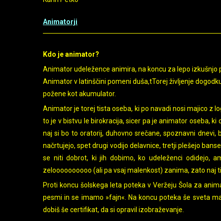
Animatorji
Kdo je animator?
Animator udeležence animira, na koncu za lepo izkušnjo poh
Animator v latinščini pomeni duša,tTorej življenje dogod
požene kot akumulator.
Animator je torej tista oseba, ki po navadi nosi majico z 
to je v bistvu le birokracija, sicer pa je animator oseba,
naj si bo to oratorij, duhovno srečane, spoznavni dnevi, 
načrtujejo, spet drugi vodijo delavnice, tretji plešejo bans
se niti dobrot, ki jih dobimo, ko udeleženci odidejo,
zeloooooooooo (ali pa vsaj malenkost) zanima, zato naj t
Proti koncu šolskega leta poteka v Veržeju Šola za ani
pesmi in se imamo »fajn«. Na koncu poteka še sveta maša
dobiš še certifikat, da si opravil izobraževanje.