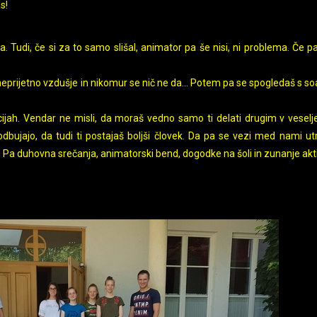
s!
a. Tudi, če si za to samo slišal, animator pa še nisi, ni problema. Če p
neprijetno vzdušje in nikomur se nič ne da... Potem pa se spogledaš s so
cijah. Vendar ne misli, da moraš vedno samo ti delati drugim v veselj
bujajo, da tudi ti postajaš boljši človek. Da pa se vezi med nami utr
Pa duhovna srečanja, animatorski bend, dogodke na šoli in zunanje akti