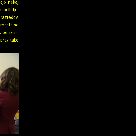
ejo nekaj
 polletju,
razredov,
samostojne
 s temami:
 prav tako