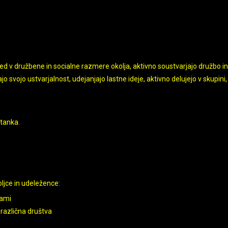
d v družbene in socialne razmere okolja, aktivno soustvarjajo družbo in 
 svojo ustvarjalnost, udejanjajo lastne ideje, aktivno delujejo v skupini, 
stanka.
oljce in udeležence:
jami
 različna društva