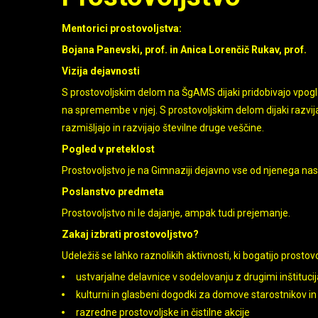
Mentorici prostovoljstva:
Bojana Panevski, prof. in Anica Lorenčič Rukav, prof.
Vizija dejavnosti
S prostovoljskim delom na ŠgAMS dijaki pridobivajo vpogle
na spremembe v njej. S prostovoljskim delom dijaki razvijajo
razmišljajo in razvijajo številne druge veščine.
Pogled v preteklost
Prostovoljstvo je na Gimnaziji dejavno vse od njenega na
Poslanstvo predmeta
Prostovoljstvo ni le dajanje, ampak tudi prejemanje.
Zakaj izbrati prostovoljstvo?
Udeležiš se lahko raznolikih aktivnosti, ki bogatijo prostov
ustvarjalne delavnice v sodelovanju z drugimi inštituci
kulturni in glasbeni dogodki za domove starostnikov in
razredne prostovoljske in čistilne akcije