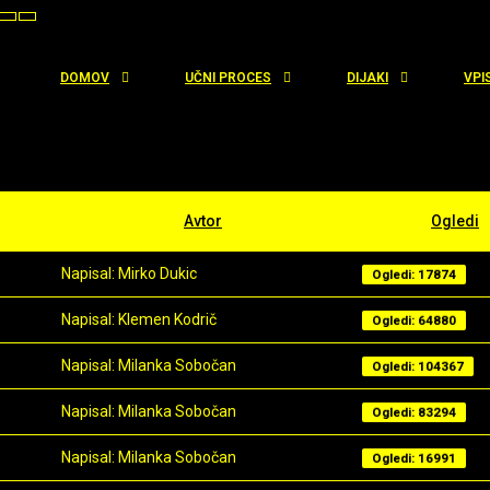
t
Set
Set
aller
Default
Larger
ont
Font
Font
DOMOV
UČNI PROCES
DIJAKI
VPI
Avtor
Ogledi
Napisal: Mirko Dukic
Ogledi: 17874
Napisal: Klemen Kodrič
Ogledi: 64880
Napisal: Milanka Sobočan
Ogledi: 104367
Napisal: Milanka Sobočan
Ogledi: 83294
Napisal: Milanka Sobočan
Ogledi: 16991