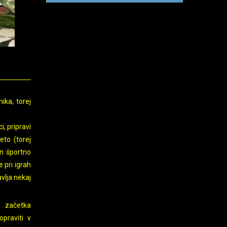
ika, torej
i, pripravi
eto (torej
in športno
e pri igrah
avlja nekaj
 začetka
opraviti v