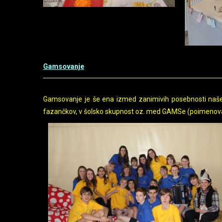
Gamsovanje
Gamsovanje je še ena izmed zanimivih posebnosti naše gi
fazančkov, v šolsko skupnost oz. med GAMSe (poimenovan