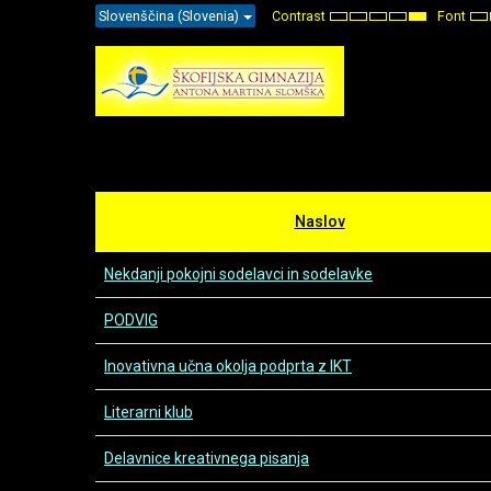
Slovenščina (Slovenia)
Contrast
Font
Default
Night
High
High
High
Se
mode
mode
Contrast
Contrast
Contrast
Sm
Black
Black
Yellow
F
White
Yellow
Black
mode
mode
mode
Naslov
Nekdanji pokojni sodelavci in sodelavke
PODVIG
Inovativna učna okolja podprta z IKT
Literarni klub
Delavnice kreativnega pisanja