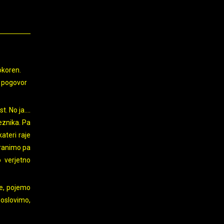
okoren.
n pogovor
t. No ja….
eznika. Pa
ateri raje
 branimo pa
o verjetno
re, pojemo
poslovimo,