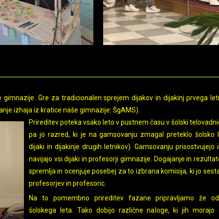
mnazije. Gre za tradicionalen sprejem dijakov in dijakinj prvega letn
je izhaja iz kratice naše gimnazije: ŠgAMS).
Prireditev poteka vsako leto v pustnem času v šolski telovadnic
pa jo razred, ki je na gamsovanju zmagal preteklo šolsko l
dijaki in dijakinje drugih letnikov). Gamsovanju prisostvujejo 
navijajo vsi dijaki in profesorji gimnazije. Dogajanje in rezultat
spremlja in ocenjuje posebej za to izbrana komisija, ki jo sest
profesorjev in profesoric.
Na to pomembno prireditev fazane pripravljamo že od
šolskega leta. Tako dobijo različne naloge, ki jih morajo 