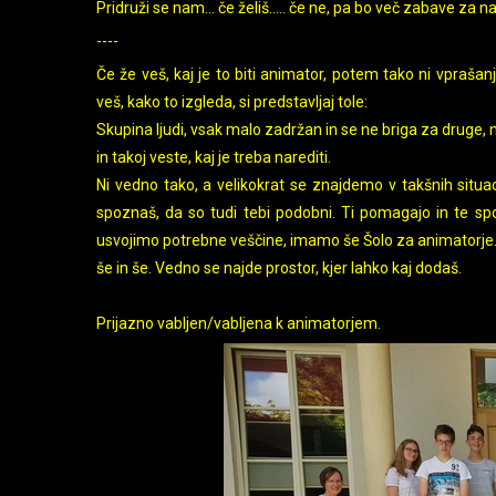
Pridruži se nam… če želiš….. če ne, pa bo več zabave za na
----
Če že veš, kaj je to biti animator, potem tako ni vprašanj
veš, kako to izgleda, si predstavljaj tole:
Skupina ljudi, vsak malo zadržan in se ne briga za druge, 
in takoj veste, kaj je treba narediti.
Ni vedno tako, a velikokrat se znajdemo v takšnih situa
spoznaš, da so tudi tebi podobni. Ti pomagajo in te spod
usvojimo potrebne veščine, imamo še Šolo za animatorje. 
še in še. Vedno se najde prostor, kjer lahko kaj dodaš.
Prijazno vabljen/vabljena k animatorjem.