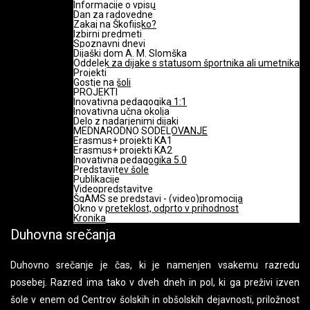
Informacije o vpisu
Dan za radovedne
Zakaj na Škofijsko?
Izbirni predmeti
Spoznavni dnevi
Dijaški dom A. M. Slomška
Oddelek za dijake s statusom športnika ali umetnika
Projekti
Gostje na šoli
PROJEKTI
Inovativna pedagogika 1:1
Inovativna učna okolja
Delo z nadarjenimi dijaki
MEDNARODNO SODELOVANJE
Erasmus+ projekti KA1
Erasmus+ projekti KA2
Inovativna pedagogika 5.0
Predstavitev šole
Publikacije
Videopredstavitve
ŠgAMS se predstavi - (video)promocija
Okno v preteklost, odprto v prihodnost
Kronika
Duhovna srečanja
Duhovno srečanje je čas, ki je namenjen vsakemu razredu
posebej. Razred ima tako v dveh dneh in pol, ki ga preživi izven
šole v enem od Centrov šolskih in obšolskih dejavnosti, priložnost