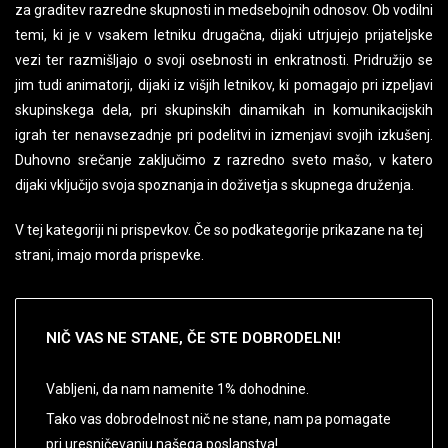
za graditev razredne skupnosti in medsebojnih odnosov. Ob vodilni
temi, ki je v vsakem letniku drugačna, dijaki utrjujejo prijateljske
vezi ter razmišljajo o svoji osebnosti in enkratnosti. Pridružijo se
jim tudi animatorji, dijaki iz višjih letnikov, ki pomagajo pri izpeljavi
skupinskega dela, pri skupinskih dinamikah in komunikacijskih
igrah ter nenavsezadnje pri podelitvi in izmenjavi svojih izkušenj.
Duhovno srečanje zaključimo z razredno sveto mašo, v katero
dijaki vključijo svoja spoznanja in doživetja s skupnega druženja.
V tej kategoriji ni prispevkov. Če so podkategorije prikazane na tej
strani, imajo morda prispevke.
NIČ
VAS NE STANE, ČE STE DOBRODELNI!
Vabljeni, da nam namenite 1% dohodnine.
Tako vas dobrodelnost nič ne stane, nam pa pomagate
pri uresničevanju našega poslanstva!