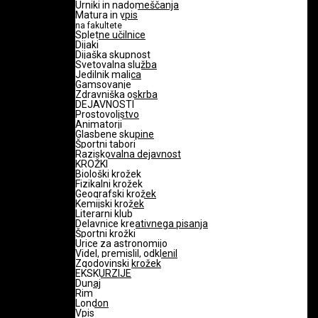
Urniki in nadomeščanja
Matura in vpis
na fakultete
Spletne učilnice
Dijaki
Dijaška skupnost
Svetovalna služba
Jedilnik malica
Gamsovanje
Zdravniška oskrba
DEJAVNOSTI
Prostovoljstvo
Animatorji
Glasbene skupine
Športni tabori
Raziskovalna dejavnost
KROŽKI
Biološki krožek
Fizikalni krožek
Geografski krožek
Kemijski krožek
Literarni klub
Delavnice kreativnega pisanja
Športni krožki
Urice za astronomijo
Videl, premislil, odklenil
Zgodovinski krožek
EKSKURZIJE
Dunaj
Rim
London
Vpis