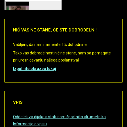
Duration: 0
Date: November 30,
-0001
NIČ
VAS NE STANE, ČE STE DOBRODELNI!
Views: 0
Vabljeni, da nam namenite 1% dohodnine.
Duration: 0
Tako vas dobrodelnost nič ne stane, nam pa pomagate
Date: November 30,
pri uresničevanju našega poslanstva!
-0001
Izpolnite obrazec tukaj
Views: 0
Duration: 0
Date: November 30,
-0001
VPIS
Views: 0
Oddelek za dijake s statusom športnika ali umetnika
Informacije o vpisu
Duration: 0