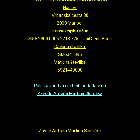
-0001
Naslov:
Views: 0
Vrbanska cesta 30
2000 Maribor
Transakcijski račun:
Duration: 0
SI56 2900 0005 2718 775 - UniCredit Bank
Date: November 30,
Davčna številka:
-0001
SI26341395
Views: 0
Matična številka:
5921449000
Duration: 0
Date: November 30,
Politika varstva osebnih podatkov na
-0001
Zavodu Antona Martina Slomška
Views: 0
Duration: 0
Date: November 30,
Zavod Antona Martina Slomška
-0001
Views: 0