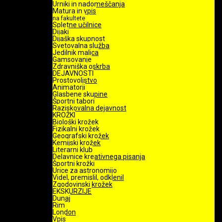
Urniki in nadomeščanja
Matura in vpis
na fakultete
Spletne učilnice
Dijaki
Dijaška skupnost
Svetovalna služba
Jedilnik malica
Gamsovanje
Zdravniška oskrba
DEJAVNOSTI
Prostovoljstvo
Animatorji
Glasbene skupine
Športni tabori
Raziskovalna dejavnost
KROŽKI
Biološki krožek
Fizikalni krožek
Geografski krožek
Kemijski krožek
Literarni klub
Delavnice kreativnega pisanja
Športni krožki
Urice za astronomijo
Videl, premislil, odklenil
Zgodovinski krožek
EKSKURZIJE
Dunaj
Rim
London
Vpis