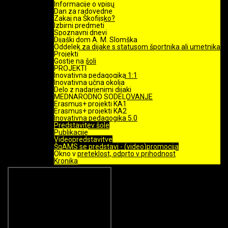
Informacije o vpisu
Dan za radovedne
Zakaj na Škofijsko?
Izbirni predmeti
Spoznavni dnevi
Dijaški dom A. M. Slomška
Oddelek za dijake s statusom športnika ali umetnika
Projekti
Gostje na šoli
PROJEKTI
Inovativna pedagogika 1:1
Inovativna učna okolja
Delo z nadarjenimi dijaki
MEDNARODNO SODELOVANJE
Erasmus+ projekti KA1
Erasmus+ projekti KA2
Inovativna pedagogika 5.0
Predstavitev šole
Publikacije
Videopredstavitve
ŠgAMS se predstavi - (video)promocija
Okno v preteklost, odprto v prihodnost
Kronika