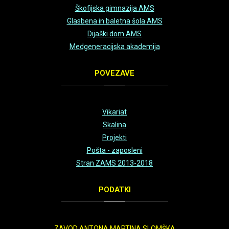
Škofijska gimnazija AMS
Duration: 0
Glasbena in baletna šola AMS
Date: November 30,
Dijaški dom AMS
-0001
Medgeneracijska akademija
Views: 0
POVEZAVE
Duration: 0
Date: November 30,
-0001
Vikariat
Views: 0
Skalina
Projekti
Duration: 0
Pošta - zaposleni
Date: November 30,
Stran ZAMS 2013-2018
-0001
Views: 0
PODATKI
Duration: 0
Date: November 30,
ZAVOD ANTONA MARTINA SLOMŠKA