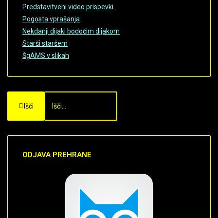
Predstavitveni video prispevki
Date: November 30,
Pogosta vprašanja
-0001
Nekdanji dijaki bodočim dijakom
Views: 0
Starši staršem
ŠgAMS v slikah
Duration: 0
Date: November 30,
-0001
Views: 0
Išči
Duration: 0
Date: November 30,
-0001
ODJAVA
PREHRANE
Views: 0
Duration: 0
Date: November 30,
-0001